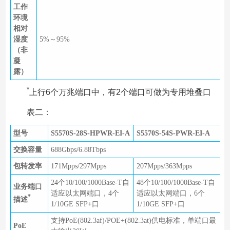
工作
环境
相对
湿度
5%～95%
（非
凝
露）
*
上行6个万兆端口中，有2个端口可做为专用堆叠口
表二：
型号
S5570S-28S-HPWR-EI-A
S5570S-54S-PWR-EI-A
交换容量
688Gbps/6.88Tbps
包转发率
171Mpps/297Mpps
207Mpps/363Mpps
24个10/100/1000Base-T自
48个10/100/1000Base-T自
业务端口
适应以太网端口，4个
适应以太网端口，6个
*
描述
1/10GE SFP+口
1/10GE SFP+口
支持PoE(802.3af)/POE+(802.3at)供电标准，单端口最
PoE