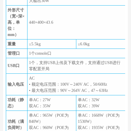
大输出30W
外形尺寸
（宽×深×
高，单
440×400×43.6
位：
mm）
重量
≤5.5kg
≤6.0kg
管理口
1个console口
1个，支持USB上传及下载文件，支持通过USB进行
USB口
零配置开局
AC
输入电压
• 额定电压范围：100V～240V AC，50/60Hz
• 最大电压范围：90V～264V AC，47～63Hz
功耗（静
单AC：27W
单AC：32W
态）
双AC：35W
双AC：39W
单AC：965W（POE为
单AC：1668W（POE为
功耗（满
840W）
1530W）
负荷时）
双AC：960W（POE为
双AC：1935W（POE为