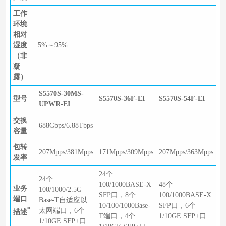
工作
环境
相对
湿度
5%～95%
（非
凝
露）
S5570S-30MS-
型号
S5570S-36F-EI
S5570S-54F-EI
UPWR-EI
交换
688Gbps/6.88Tbps
容量
包转
207Mpps/381Mpps
171Mpps/309Mpps
207Mpps/363Mpps
发率
24个
24个
100/1000BASE-X
48个
业务
100/1000/2.5G
SFP口，8个
100/1000BASE-X
端口
Base-T自适应以
10/100/1000Base-
SFP口，6个
*
太网端口，6个
描述
T端口，4个
1/10GE SFP+口
1/10GE SFP+口