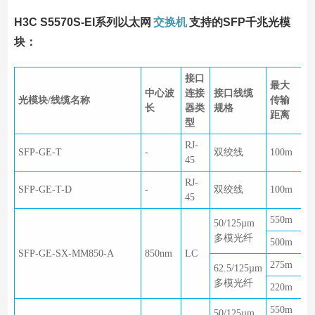
H3C S5570S-EI系列以太网
交换机
支持的SFP千兆光模
块：
接口
最大
中心波
连接
接口线缆
光模块/线缆名称
传输
长
器类
规格
距离
型
RJ-
SFP-GE-T
-
双绞线
100m
45
RJ-
SFP-GE-T-D
-
双绞线
100m
45
550m
50/125µm
多模光纤
500m
SFP-GE-SX-MM850-A
850nm
LC
275m
62.5/125µm
多模光纤
220m
550m
50/125µm