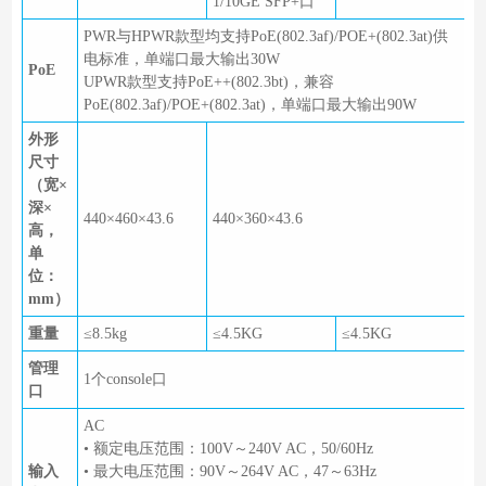
1/10GE SFP+口
PWR与HPWR款型均支持PoE(802.3af)/POE+(802.3at)供
电标准，单端口最大输出30W
PoE
UPWR款型支持PoE++(802.3bt)，兼容
PoE(802.3af)/POE+(802.3at)，单端口最大输出90W
外形
尺寸
（宽×
深×
440×460×43.6
440×360×43.6
高，
单
位：
mm）
重量
≤8.5kg
≤4.5KG
≤4.5KG
管理
1个console口
口
AC
• 额定电压范围：100V～240V AC，50/60Hz
输入
• 最大电压范围：90V～264V AC，47～63Hz