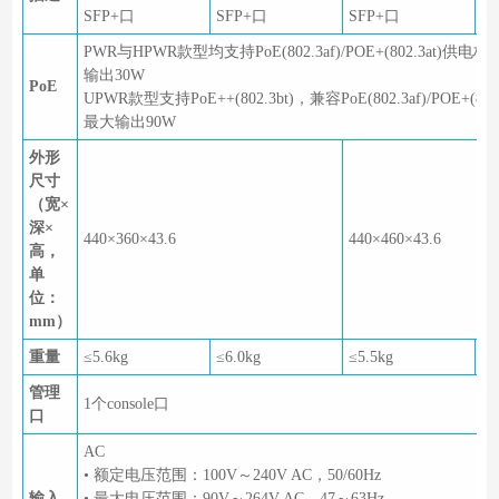
SFP+口
SFP+口
SFP+口
S
PWR与HPWR款型均支持PoE(802.3af)/POE+(802.3at)
输出30W
PoE
UPWR款型支持PoE++(802.3bt)，兼容PoE(802.3af)/POE+(80
最大输出90W
外形
尺寸
（宽×
深×
440×360×43.6
440×460×43.6
高，
单
位：
mm）
重量
≤5.6kg
≤6.0kg
≤5.5kg
≤6
管理
1个console口
口
AC
• 额定电压范围：100V～240V AC，50/60Hz
输入
• 最大电压范围：90V～264V AC，47～63Hz