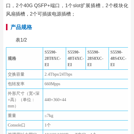
口，2个40G QSFP+端口，1个slot扩展插槽，2个模块化
风扇插槽，2个可插拔电源插槽；
产品规格
表1/2
S5590-
S5590-
S5590-
S5590-
S5
规格
28T8XC-
48T4XC-
28S8XC-
48S4XC-
2
EI
EI
EI
EI
EI
交换容量
2.4Tbps/24Tbps
包转发率
660Mpps
外形尺寸（宽×深
×高）（单位：
440×360×44
4
mm）
重量
≤7kg
Console口
1个