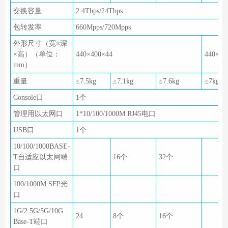
交换容量
2.4Tbps/24Tbps
包转发率
660Mpps/720Mpps
外形尺寸（宽×深
×高）（单位：
440×400×44
440×36
mm）
重量
≤7.5kg
≤7.1kg
≤7.6kg
≤7kg
Console口
1个
管理用以太网口
1*10/100/1000M RJ45电口
USB口
1个
10/100/1000BASE-
T自适应以太网端
16个
32个
口
100/1000M SFP光
口
1G/2.5G/5G/10G
24
8个
16个
Base-T端口