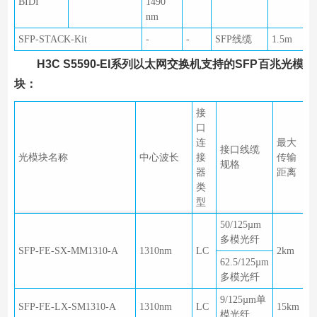
BIDI
1490
nm
SFP-STACK-Kit
-
-
SFP线缆
1.5m
H3C S5590-EI系列以太网交换机支持的SFP百兆光模
块：
接
口
连
最大
接口线缆
光模块名称
中心波长
接
传输
规格
器
距离
类
型
50/125µm
多模光纤
SFP-FE-SX-MM1310-A
1310nm
LC
2km
62.5/125µm
多模光纤
9/125µm单
SFP-FE-LX-SM1310-A
1310nm
LC
15km
模光纤