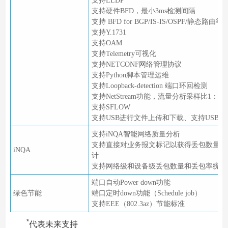
支持LLDP
支持硬件BFD，最小3ms检测间隔
支持 BFD for BGP/IS-IS/OSPF/静态路由等
支持Y.1731
支持OAM
支持Telemetry可视化
支持NETCONF网络管理协议
支持Python脚本管理运维
支持Loopback-detection 端口环回检测
支持NetStream功能，流量分析采样比1：1
支持SFLOW
支持USB进行文件上传和下载、支持USB开
支持iNQA智能网络质量分析
支持直接对业务报文标记以获得丢包数量和
iNQA
计
支持网络级和设备级丢包数量和丢包率统计
端口自动Power down功能
绿色节能
端口定时down功能（Schedule job）
支持EEE（802.3az）节能标准
*
代表未来支持