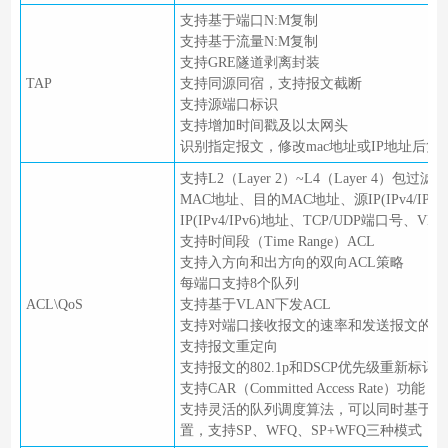
支持基于端口N:M复制
支持基于流量N:M复制
支持GRE隧道剥离封装
TAP
支持同源同宿，支持报文截断
支持源端口标识
支持增加时间戳及以太网头
识别指定报文，修改mac地址或IP地址后复
支持L2（Layer 2）~L4（Layer 4）包
MAC地址、目的MAC地址、源IP(IPv4/IPv
IP(IPv4/IPv6)地址、TCP/UDP端口号、V
支持时间段（Time Range）ACL
支持入方向和出方向的双向ACL策略
每端口支持8个队列
ACL\QoS
支持基于VLAN下发ACL
支持对端口接收报文的速率和发送报文的速
支持报文重定向
支持报文的802.1p和DSCP优先级重新标记
支持CAR（Committed Access Rate）功能
支持灵活的队列调度算法，可以同时基于端
置，支持SP、WFQ、SP+WFQ三种模式