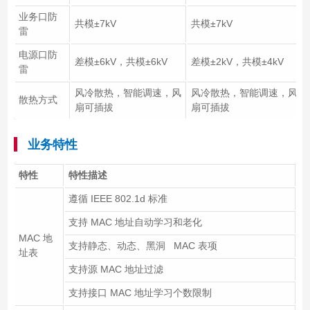
业务口防
共模±7kV
共模±7kV
雷
电源口防
差模±6kV，共模±6kV
差模±2kV，共模±4kV
雷
风冷散热，智能调速，风
风冷散热，智能调速，风
散热方式
扇可插拔
扇可插拔
业务特性
特性
特性描述
遵循 IEEE 802.1d 标准
支持 MAC 地址自动学习和老化
MAC 地
支持静态、动态、黑洞 MAC 表项
址表
支持源 MAC 地址过滤
支持接口 MAC 地址学习个数限制