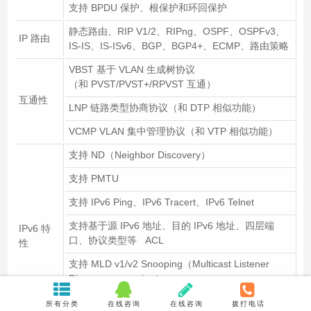
支持 BPDU 保护、根保护和环回保护
静态路由、RIP V1/2、RIPng、OSPF、OSPFv3、
IP 路由
IS-IS、IS-ISv6、BGP、BGP4+、ECMP、路由策略
VBST 基于 VLAN 生成树协议
（和 PVST/PVST+/RPVST 互通）
互通性
LNP 链路类型协商协议（和 DTP 相似功能）
VCMP VLAN 集中管理协议（和 VTP 相似功能）
支持 ND（Neighbor Discovery）
支持 PMTU
支持 IPv6 Ping、IPv6 Tracert、IPv6 Telnet
支持基于源 IPv6 地址、目的 IPv6 地址、四层端
IPv6 特
口、协议类型等 ACL
性
支持 MLD v1/v2 Snooping（Multicast Listener
Discovery snooping）
支持子接口配置 IPv6 地址，支持 VRRP6、
所有分类
在线咨询
在线咨询
拨打电话