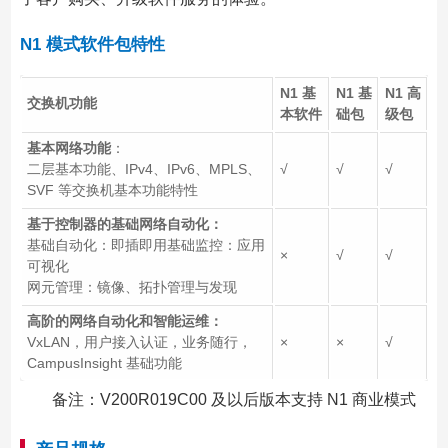
N1 模式软件包特性
N1
基
N1
基
N1
高
交换机功能
本软件
础包
级包
基本网络功能
：
二层基本功能、IPv4、IPv6、MPLS、
√
√
√
SVF 等交换机基本功能特性
基于控制器的基础网络自动化：
基础自动化：即插即用基础监控：应用
×
√
√
可视化
网元管理：镜像、拓扑管理与发现
高阶的网络自动化和智能运维：
VxLAN，用户接入认证，业务随行，
×
×
√
CampusInsight 基础功能
备注：V200R019C00 及以后版本支持 N1 商业模式