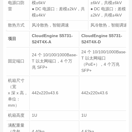
电源口防
模±6kV
±6kV，共模±6kV
雷
● DC 电源口：差模±2kV，共
● DC 电源口：差模
模±4kV
±2kV，共模±4kV
散热方式
风冷散热，智能调速
风冷散热，智能调速
CloudEngine S5731-
CloudEngine S5731-
项目
S24T4X-A
S24T4X-D
24 个 10/100/1000Base-
24 个 10/100/1000Base-
T 以太网端口
固定端口
T 以太网端口，4 个万
（PoE+），4 个万兆
兆 SFP+
SFP+
机箱尺寸
（宽
x 深 x 高，
442x220x43.6
442x220x43.6
单位：
mm）
机箱高度
1U
1U
满配重量
（含包
4.40kg
4.62kg