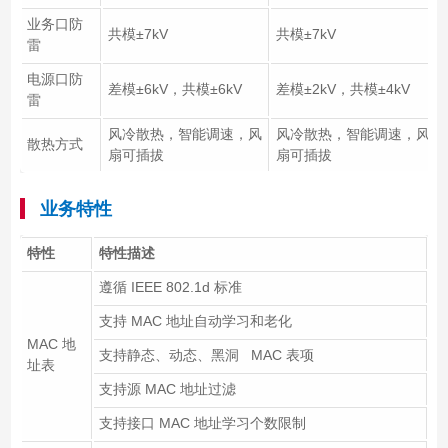
业务口防
共模±7kV
共模±7kV
雷
电源口防
差模±6kV，共模±6kV
差模±2kV，共模±4kV
雷
风冷散热，智能调速，风
风冷散热，智能调速，风
散热方式
扇可插拔
扇可插拔
业务特性
特性
特性描述
遵循 IEEE 802.1d 标准
支持 MAC 地址自动学习和老化
MAC 地
支持静态、动态、黑洞 MAC 表项
址表
支持源 MAC 地址过滤
支持接口 MAC 地址学习个数限制