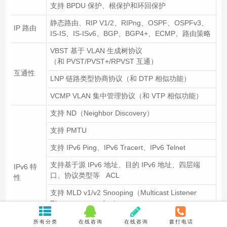
支持 BPDU 保护、根保护和环回保护
静态路由、RIP V1/2、RIPng、OSPF、OSPFv3、
IP 路由
IS-IS、IS-ISv6、BGP、BGP4+、ECMP、路由策略
VBST 基于 VLAN 生成树协议
（和 PVST/PVST+/RPVST 互通）
互通性
LNP 链路类型协商协议（和 DTP 相似功能）
VCMP VLAN 集中管理协议（和 VTP 相似功能）
支持 ND（Neighbor Discovery）
支持 PMTU
支持 IPv6 Ping、IPv6 Tracert、IPv6 Telnet
支持基于源 IPv6 地址、目的 IPv6 地址、四层端
IPv6 特
口、协议类型等 ACL
性
支持 MLD v1/v2 Snooping（Multicast Listener
Discovery snooping）
支持子接口配置 IPv6 地址，支持 VRRP6、
所有分类
在线咨询
在线咨询
拨打电话