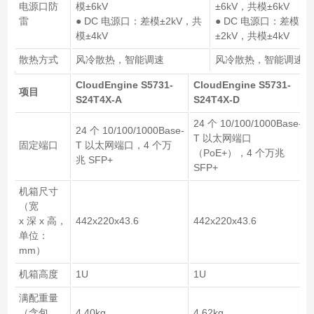
电源口防
模±6kV
±6kV，共模±6kV
雷
● DC 电源口：差模±2kV，共
● DC 电源口：差模
模±4kV
±2kV，共模±4kV
散热方式
风冷散热，智能调速
风冷散热，智能调速
CloudEngine S5731-
CloudEngine S5731-
项目
S24T4X-A
S24T4X-D
24 个 10/100/1000Base-
24 个 10/100/1000Base-
T 以太网端口
固定端口
T 以太网端口，4 个万
（PoE+），4 个万兆
兆 SFP+
SFP+
机箱尺寸
（宽
x 深 x 高，
442x220x43.6
442x220x43.6
单位：
mm）
机箱高度
1U
1U
满配重量
（含包
4.40kg
4.62kg