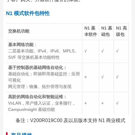
N1 模式软件包特性
N1
基
N1
基
N1
高
交换机功能
本软件
础包
级包
基本网络功能
：
二层基本功能、IPv4、IPv6、MPLS、
√
√
√
SVF 等交换机基本功能特性
基于控制器的基础网络自动化：
基础自动化：即插即用基础监控：应用
×
√
√
可视化
网元管理：镜像、拓扑管理与发现
高阶的网络自动化和智能运维：
VxLAN，用户接入认证，业务随行，
×
×
√
CampusInsight 基础功能
备注：V200R019C00 及以后版本支持 N1 商业模式