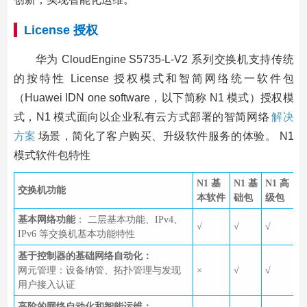
License 授权
华为 CloudEngine S5735-L-V2 系列交换机支持传统
的按特性 License 授权模式和智简网络统一软件包
（Huawei IDN one software，以下简称 N1 模式）授权模
式，N1 模式面向以企业私有云方式部署的智简网络
解决
方案
场景，简化了客户购买、升级软件服务的体验。 N1
模式软件包特性
N1 基
N1 基
N1 高
交换机功能
本软件
础包
级包
基本网络功能
： 二层基本功能、IPv4、
√
√
√
IPv6 等交换机基本功能特性
基于控制器的基础网络自动化：
网元管理：设备纳管、拓扑管理与发现
×
√
√
用户接入认证
高阶的网络自动化和智能运维：