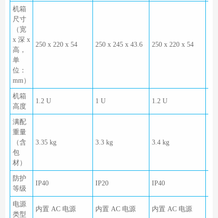
机箱
尺寸
（宽
x 深 x
250 x 220 x 54
250 x 245 x 43.6
250 x 220 x 54
442
高，
单
位：
mm）
机箱
1.2 U
1 U
1.2 U
1 
高度
满配
重量
（含
3.35 kg
3.3 kg
3.4 kg
7.0
包
材）
防护
IP40
IP20
IP40
IP4
等级
电源
内置 AC 电源
内置 AC 电源
内置 AC 电源
内
类型