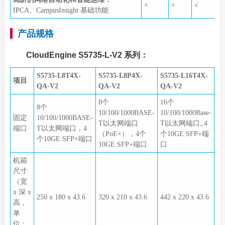
×
×
√
IPCA、CampusInsight 基础功能
产品规格
CloudEngine S5735-L-V2 系列：
S5735-L8T4X-
S5735-L8P4X-
S5735-L16T4X-
S5
项目
QA-V2
QA-V2
QA-V2
Q
8个
16个
2
8个
10/100/1000BASE-
10/100/1000Base-
10
固定
10/100/1000BASE-
T以太网端口
T以太网端口,,4
T
端口
T以太网端口，4
（PoE+），4个
个10GE SFP+端
个
个10GE SFP+端口
10GE SFP+端口
口
口
机箱
尺寸
（宽
x 深 x
250 x 180 x 43.6
320 x 210 x 43.6
442 x 220 x 43.6
44
高，
单
位：