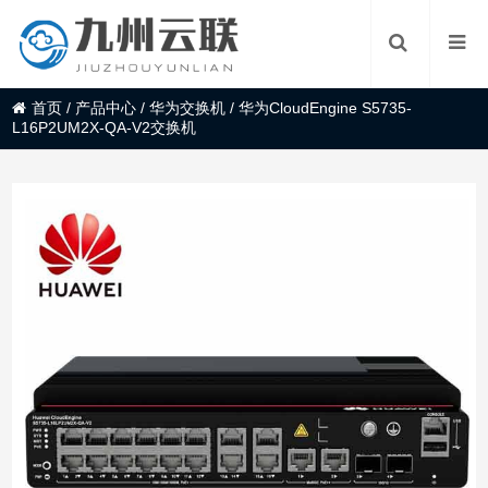
首页
/
产品中心
/
华为交换机
/
华为CloudEngine S5735-
L16P2UM2X-QA-V2交换机