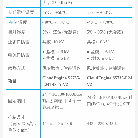
声， 32.5dB (A)
长期运行温度
-5°C ~ +50°C
-5°C ~ +50°C
存储
温度
-40°C ~ +70°C
-40°C ~ +70°C
相对湿度
5% ~ 95% (无凝露)
5% ~ 95% (无凝露)
业务口防雷
共模±10 kV
共模±10 kV
● 差模: ± 6 kV
● 差模: ± 6 kV
电源口防雷
● 共模: ± 6 kV
● 共模: ± 6 kV
散热方式
风冷散热，智能调速
风冷散热，智能调速
CloudEngine S5735-
CloudEngine S5735-L24P4
项目
L24T4S-A-V2
V2
24 个10/100/1000Base-
24 个10/100/1000Base-
固定端口
T以太网端口, 4 个千
口(PoE+), 4个千兆 SFP 端
兆SFP 端口
机箱尺寸
（宽 x 深 x高，
442 x 220 x 43.6
442 x 220 x 43.6
单位：mm）