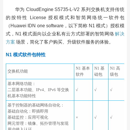
华为 CloudEngine S5735-L-V2 系列交换机支持传统
的按特性 License 授权模式和智简网络统一软件包
（Huawei IDN one software，以下简称 N1 模式）授权模
式，N1 模式面向以企业私有云方式部署的智简网络
解决
方案
场景，简化了客户购买、升级软件服务的体验。
N1 模式软件包特性
N1 基本
N1 基
N1 高
交换机功能
软件
础包
级包
基本网络功能：
二层基本功能、IPv4、IPv6 等交换
√
√
√
机基本功能特性
基于控制器的基础网络自动化：
基础自动化：即插即用
基础监控：应用可视化
×
√
√
网元管理：镜像、拓扑管理与发现
用户接入认证