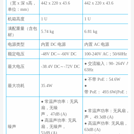
（宽 x 深 x高，
442 x 220 x 43.6
442 x 220 x 43.6
单位：mm）
机箱高度
1 U
1 U
满配重量（含包
5.74 kg
6.81 kg
材）
电源类型
内置 DC 电源
内置 AC 电源
额定电压
-48V DC～-60V DC
100-240V AC；50/60Hz
● 交流输入：90- 264V AC, 
最大电压
-38.4V DC～-72V DC
63Hz
● 不带 PoE：54.6W
最大功耗
35.4W
●
带 PoE： 493.6W(PoE： 
● 常温声功率：无风
扇，无噪
● 常温声功率：无风扇，
声， 47dB (A)
声， 49.3dB (A)
● 高温声功率: 无风
● 高温声功率: 无风扇，
噪声
扇，无噪声，
63dB (A)
51dB (A)