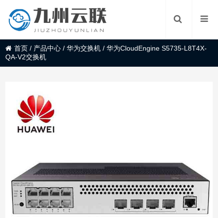
首页
/
产品中心
/
华为交换机
/
华为CloudEngine S5735-L8T4X-
QA-V2交换机