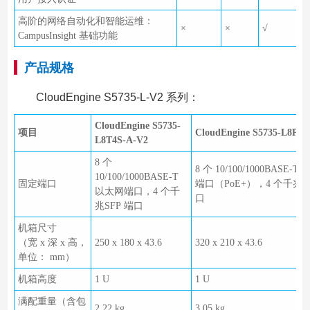
高阶的网络自动化和智能运维：
×
×
√
CampusInsight 基础功能
产品规格
CloudEngine S5735-L-V2 系列：
CloudEngine S5735-
项目
CloudEngine S5735-L8P4S
L8T4S-A-V2
8 个
8 个 10/100/1000BASE-T
10/100/1000BASE-T
固定端口
端口（PoE+），4 个千兆 S
以太网端口，4 个千
口
兆SFP 端口
机箱尺寸
（宽 x 深 x 高，
250 x 180 x 43.6
320 x 210 x 43.6
单位： mm）
机箱高度
1 U
1 U
满配重量（含包
2.22 kg
3.05 kg