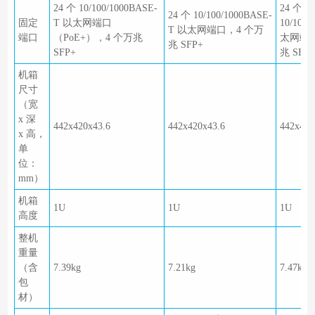
24 个 10/100/1000BASE-
24 个千
24 个 10/100/1000BASE-
固定
T 以太网端口
10/100
T 以太网端口，4 个万
端口
（PoE+），4 个万兆
太网端口
兆 SFP+
SFP+
兆 SFP+
机箱
尺寸
（宽
x 深
442x420x43.6
442x420x43.6
442x420
x 高，
单
位：
mm）
机箱
1U
1U
1U
高度
整机
重量
（含
7.39kg
7.21kg
7.47kg
包
材）