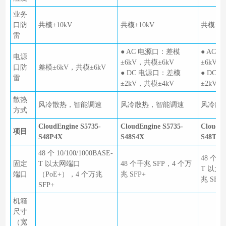
业务
口防
共模±10kV
共模±10kV
共模±10
雷
● AC 电源口：差模
● AC
电源
±6kV，共模±6kV
±6kV，
口防
差模±6kV，共模±6kV
● DC 电源口：差模
● DC
雷
±2kV，共模±4kV
±2kV，
散热
风冷散热，智能调速
风冷散热，智能调速
风冷散
方式
CloudEngine S5735-
CloudEngine S5735-
CloudEn
项目
S48P4X
S48S4X
S48T4X
48 个 10/100/1000BASE-
48 个 10
固定
T 以太网端口
48 个千兆 SFP，4 个万
T 以太
端口
（PoE+），4 个万兆
兆 SFP+
兆 SFP+
SFP+
机箱
尺寸
（宽