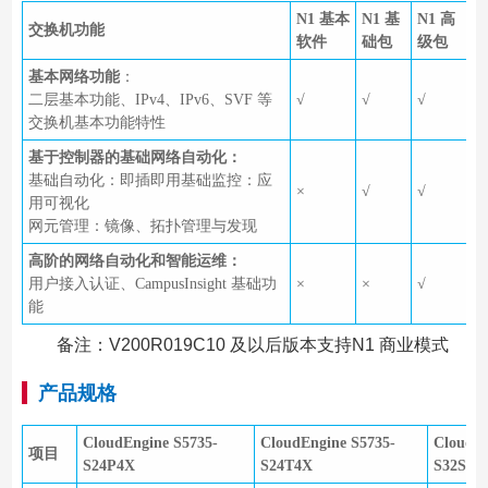
N1 基本
N1 基
N1 高
交换机功能
软件
础包
级包
基本网络功能
：
二层基本功能、IPv4、IPv6、SVF 等
√
√
√
交换机基本功能特性
基于控制器的基础网络自动化：
基础自动化：即插即用基础监控：应
×
√
√
用可视化
网元管理：镜像、拓扑管理与发现
高阶的网络自动化和智能运维：
用户接入认证、CampusInsight 基础功
×
×
√
能
备注：V200R019C10 及以后版本支持N1 商业模式
产品规格
CloudEngine S5735-
CloudEngine S5735-
CloudEn
项目
S24P4X
S24T4X
S32ST4