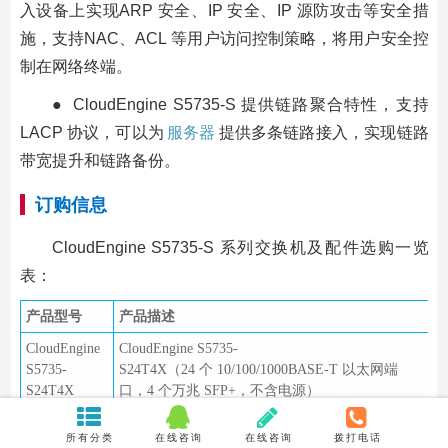
入设备上实现ARP 安全、IP 安全、IP 源防攻击等安全措
施，支持NAC、ACL 等用户访问控制策略，将用户安全控
制在网络终端。
● CloudEngine S5735-S 提供链路聚合特性，支持
LACP 协议，可以为
服务器
提供多条链路接入，实现链路
带宽提升和链路备份。
订购信息
CloudEngine S5735-S 系列交换机及配件选购一览
表：
产品型号
产品描述
CloudEngine
CloudEngine S5735-
S5735-
S24T4X（24 个 10/100/1000BASE-T 以太网端
S24T4X
口，4 个万兆 SFP+，不含电源）
CloudEngine
CloudEngine S5735-
所有分类
在线咨询
在线咨询
拨打电话
S5735-
S24P4X（24 个 10/100/1000BASE-T 以太网端