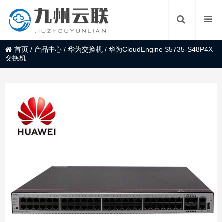
首页
/
产品中心
/
华为交换机
/
华为CloudEngine S5735-S48P4X
交换机