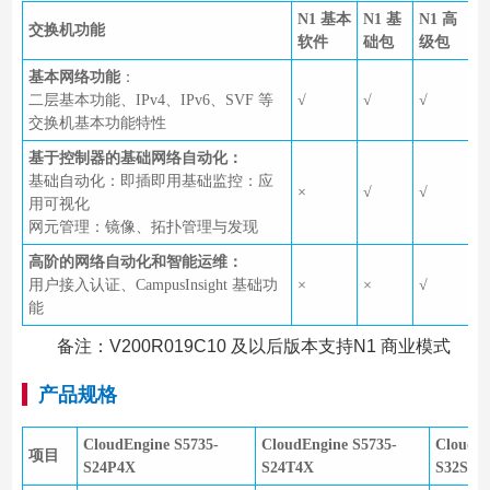
N1 基本
N1 基
N1 高
交换机功能
软件
础包
级包
基本网络功能
：
二层基本功能、IPv4、IPv6、SVF 等
√
√
√
交换机基本功能特性
基于控制器的基础网络自动化：
基础自动化：即插即用基础监控：应
×
√
√
用可视化
网元管理：镜像、拓扑管理与发现
高阶的网络自动化和智能运维：
用户接入认证、CampusInsight 基础功
×
×
√
能
备注：V200R019C10 及以后版本支持N1 商业模式
产品规格
CloudEngine S5735-
CloudEngine S5735-
CloudEn
项目
S24P4X
S24T4X
S32ST4