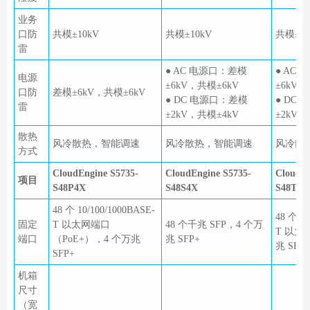
业务
口防
共模±10kV
共模±10kV
共模±10
雷
● AC 电源口：差模
● AC
电源
±6kV，共模±6kV
±6kV，
口防
差模±6kV，共模±6kV
● DC 电源口：差模
● DC
雷
±2kV，共模±4kV
±2kV，
散热
风冷散热，智能调速
风冷散热，智能调速
风冷散
方式
CloudEngine S5735-
CloudEngine S5735-
CloudEn
项目
S48P4X
S48S4X
S48T4X
48 个 10/100/1000BASE-
48 个 10
固定
T 以太网端口
48 个千兆 SFP，4 个万
T 以太
端口
（PoE+），4 个万兆
兆 SFP+
兆 SFP+
SFP+
机箱
尺寸
（宽