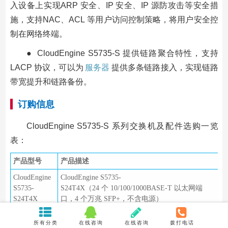
入设备上实现ARP 安全、IP 安全、IP 源防攻击等安全措
施，支持NAC、ACL 等用户访问控制策略，将用户安全控
制在网络终端。
● CloudEngine S5735-S 提供链路聚合特性，支持
LACP 协议，可以为
服务器
提供多条链路接入，实现链路
带宽提升和链路备份。
订购信息
CloudEngine S5735-S 系列交换机及配件选购一览
表：
产品型号
产品描述
CloudEngine
CloudEngine S5735-
S5735-
S24T4X（24 个 10/100/1000BASE-T 以太网端
S24T4X
口，4 个万兆 SFP+，不含电源）
CloudEngine
CloudEngine S5735-
所有分类
在线咨询
在线咨询
拨打电话
S5735-
S24P4X（24 个 10/100/1000BASE-T 以太网端