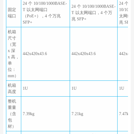
24 个 10/100/1000BASE-
24 个千
24 个 10/100/1000BASE-
固定
T 以太网端口
10/100
T 以太网端口，4 个万
端口
（PoE+），4 个万兆
太网端口
兆 SFP+
SFP+
兆 SFP+
机箱
尺寸
（宽
x 深
442x420x43.6
442x420x43.6
442x420
x 高，
单
位：
mm）
机箱
1U
1U
1U
高度
整机
重量
（含
7.39kg
7.21kg
7.47kg
包
材）