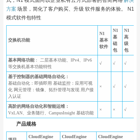
式，N1 模式面向以企业私有云方式部署的智简网络
解决
方案
场景，简化了客户购买、升级 软件服务的体验。 N1
模式软件包特性
N1
N1
N1
基
高
交换机功能
基本
础
级
软件
包
包
基本网络功能
： 二层基本功能、IPv4、IPv6
√
√
√
等交换机基本功能特性
基于控制器的基础网络自动化：
基础自动化：即插即用 基础监控：应用可视
×
√
√
化 网元管理：镜像、拓扑管理与发现 用户接
入认证
高阶的网络自动化和智能运维：
×
×
√
VxLAN、业务随行、CampusInsight 基础功能
产品规格
CloudEngine
CloudEngine
CloudEngine
项目