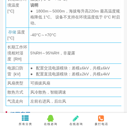
境温度
说明
[°C]
● 1800m～5000m，海拔每升高220m 最高温度规
格降低 1°C。 设备不支持在环境温度低于 0°C 时启
动。
存储
温度
-40°C～+70°C
[°C]
长期工作环
境相对湿
5%RH～95%RH，非凝露
度 [RH]
电源口防
● 配置交流电源模块：差模±6kV，共模±6kV
雷 [kV]
● 配置直流电源模块：差模±2kV，共模±4kV
风扇类型
可插拔风扇
散热方式
风冷散热，智能调速
气流走向
左前右进风，后出风
组网应用
所有分类
在线咨询
在线咨询
拨打电话
大型园区应用场景