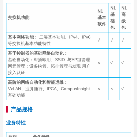
N1
N1
N1
基
高
交换机功能
基本
础
级
软件
包
包
基本网络功能
： 二层基本功能、IPv4、IPv6
√
√
√
等交换机基本功能特性
基于控制器的基础网络自动化：
基础自动化：即插即用、SSID 与AP组管理
×
√
√
网元管理：设备纳管、拓扑管理与发现 用户
接入认证
高阶的网络自动化和智能运维：
VxLAN、业务随行、IPCA、CampusInsight
×
×
√
基础功能
产品规格
业务特性
类别
业务特性