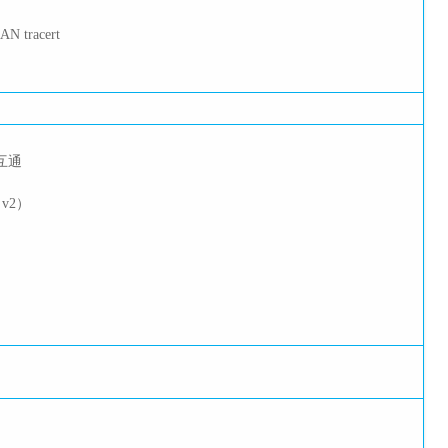
 tracert
层互通
 v2）