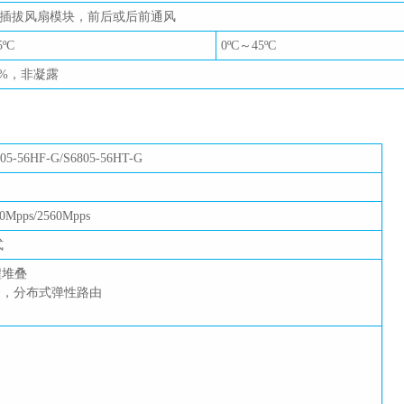
热插拔风扇模块，前后或后前通风
5ºC
0ºC～45ºC
5%，非凝露
05-56HF-G/S6805-56HT-G
0Mpps/2560Mpps
式
程堆叠
合，分布式弹性路由