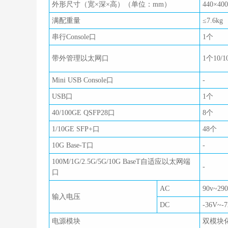
外形尺寸（宽×深×高）（单位：mm）
440×40
满配重量
≤7.6kg
串行Console口
1个
带外管理以太网口
1个10/1
Mini USB Console口
-
USB口
1个
40/100GE QSFP28口
8个
1/10GE SFP+口
48个
10G Base-T口
-
100M/1G/2.5G/5G/10G BaseT自适应以太网端
-
口
AC
90v~290
输入电压
DC
-36V~-
电源模块
双模块