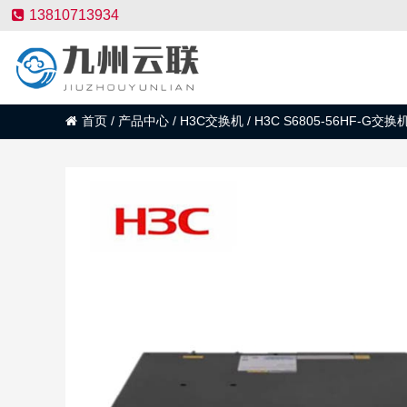
13810713934
首页
/
产品中心
/
H3C交换机
/
H3C S6805-56HF-G交