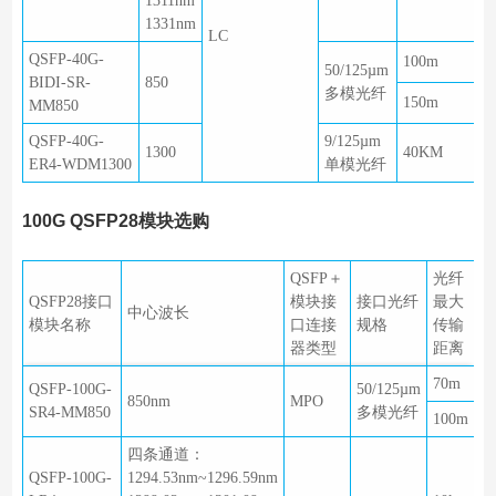
1311nm
1331nm
LC
QSFP-40G-
100m
50/125µm
BIDI-SR-
850
多模光纤
150m
MM850
QSFP-40G-
9/125µm
1300
40KM
ER4-WDM1300
单模光纤
100G QSFP28模块选购
QSFP＋
光纤
QSFP28接口
模块接
接口光纤
最大
中心波长
模块名称
口连接
规格
传输
器类型
距离
70m
QSFP-100G-
50/125µm
850nm
MPO
SR4-MM850
多模光纤
100m
四条通道：
QSFP-100G-
1294.53nm~1296.59nm