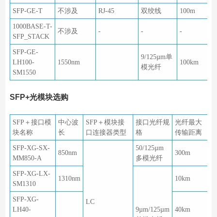
SFP-GE-T
不涉及
RJ-45
双绞线
100m
1000BASE-T-
不涉及
-
-
-
SFP_STACK
SFP-GE-
9/125µm单
LH100-
1550nm
100km
模光纤
SM1550
SFP+光模块选购
SFP＋接口模
中心波
SFP＋模块接
接口光纤规
光纤最大
块名称
长
口连接器类型
格
传输距离
SFP-XG-SX-
50/125µm
850nm
300m
MM850-A
多模光纤
SFP-XG-LX-
1310nm
10km
SM1310
SFP-XG-
LC
LH40-
9µm/125µm
40km