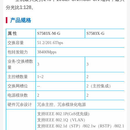
分光比1:128。
产品规格
属 性
S7503X-M-G
S7503X-G
交换容量
51.2/201.6Tbps
包转发能力
38400Mpps
业务/交换槽数
3
3
量
主控槽数量
1~2
2
交换网槽位
--
2（主控集成）
电源模块数
2
2
硬件冗余设计
冗余主控、冗余模块化电源
支持IEEE 802.1P(CoS优先级)
支持IEEE 802.1Q（VLAN）
支持IEEE 802.1d（STP）/802.1w（RSTP）/802.1