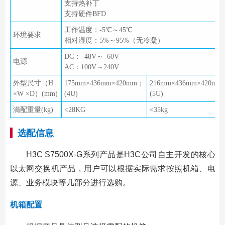
支持热补丁
支持硬件BFD
工作温度：-5℃～45℃
环境要求
相对湿度：5%～95%（无冷凝）
DC：–48V～–60V
电源
AC：100V～240V
外型尺寸（H
175mm×436mm×420mm；
216mm×436mm×420mm
×W ×D）(mm)
(4U)
(5U)
满配重量(kg)
<28KG
<35kg
选配信息
H3C S7500X-G系列产品是H3C公司自主开发的核心
以太网交换机产品，用户可以根据实际需求按照机箱、电
源、业务模块等几部分进行选购。
机箱配置