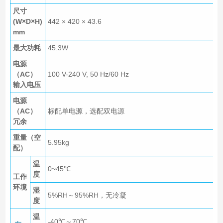
尺寸
(W×D×H)
442 × 420 × 43.6
mm
最大功耗
45.3W
电源
（AC）
100 V-240 V, 50 Hz/60 Hz
输入电压
电源
（AC）
标配单电源，选配双电源
冗余
重量（空
5.95kg
配）
温
0~45℃
度
工作
环境
湿
5%RH～95%RH，无冷凝
度
温
-40℃～70℃