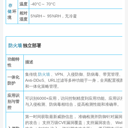
温度
-40°C～ 70°C
存
储
环
相对
5%RH～ 95%RH，无冷凝
境
湿度
防火墙
独立部署
功能特
描述
性
集传统
防火墙
、VPN、入侵防御、防病毒、带宽管理、
一体化
Anti-DDoS、URL过滤等多种功能于一身，全局配置视图
防护
和一体化策略管理。
应用识
可识别6000+应用，访问控制精度到应用功能。应用识别
别与管
与入侵检测、防病毒相结合，提高检测性能和准确率。
控
第一时间获取最新威胁信息， 准确检测并防御针对漏洞
的攻击； 支持万级CVE漏洞覆盖；支持漏洞攻击、 Web