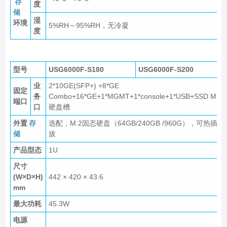
存
度
储
湿
环境
5%RH～95%RH，无冷凝
度
型号
USG6000F-S180
USG6000F-S200
业
2*10GE(SFP+) +8*GE
固定
务
Combo+16*GE+1*MGMT+1*console+1*USB+SSD M.2
端口
口
硬盘槽
外置
存
选配，M.2固态硬盘（64GB/240GB /960G），可热插
储
拔
产品型态
1U
尺寸
(W×D×H)
442 × 420 × 43.6
mm
最大功耗
45.3W
电源