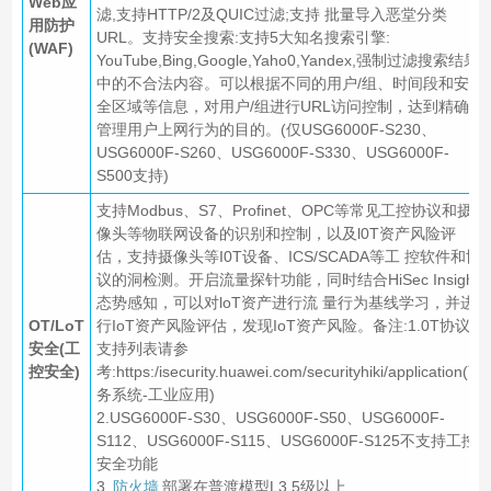
Web应
滤,支持HTTP/2及QUIC过滤;支持 批量导入恶堂分类
用防护
URL。支持安全搜索:支持5大知名搜索引擎:
(WAF)
YouTube,Bing,Google,Yaho0,Yandex,强制过滤搜索结果
中的不合法内容。可以根据不同的用户/组、时间段和安
全区域等信息，对用户/组进行URL访问控制，达到精确
管理用户上网行为的目的。(仅USG6000F-S230、
USG6000F-S260、USG6000F-S330、USG6000F-
S500支持)
支持Modbus、S7、Profinet、OPC等常见工控协议和摄
像头等物联网设备的识别和控制，以及l0T资产风险评
估，支持摄像头等I0T设备、ICS/SCADA等工 控软件和协
议的洞检测。开启流量探针功能，同时结合HiSec Insight
态势感知，可以对loT资产进行流 量行为基线学习，并进
OT/LoT
行IoT资产风险评估，发现IoT资产风险。备注:1.0T协议
安全(工
支持列表请参
控安全)
考:https:/isecurity.huawei.com/securityhiki/application(商
务系统-工业应用)
2.USG6000F-S30、USG6000F-S50、USG6000F-
S112、USG6000F-S115、USG6000F-S125不支持工控
安全功能
3.
防火墙
部署在普渡模型L3.5级以上