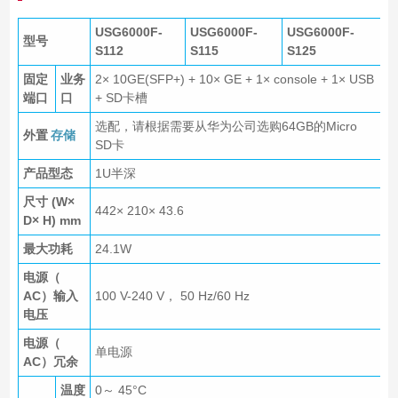
USG6000F-
USG6000F-
USG6000F-
型号
S112
S115
S125
固定
业务
2× 10GE(SFP+) + 10× GE + 1× console + 1× USB
端口
口
+ SD卡槽
选配，请根据需要从华为公司选购64GB的Micro
外置
存储
SD卡
产品型态
1U半深
尺寸 (W×
442× 210× 43.6
D× H) mm
最大功耗
24.1W
电源（
AC）输入
100 V-240 V， 50 Hz/60 Hz
电压
电源（
单电源
AC）冗余
温度
0～ 45°C