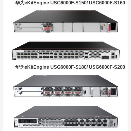
华为eKitEngine USG6000F-S150/ USG6000F-S160
华为eKitEngine USG6000F-S180/ USG6000F-S200