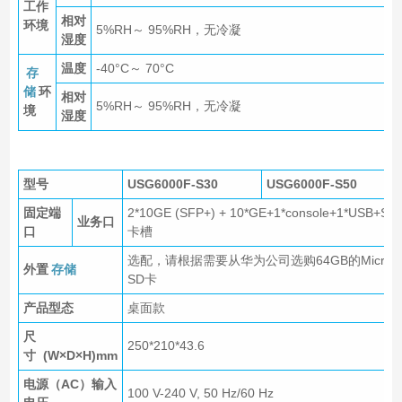
工作
相对
环境
5%RH～ 95%RH，无冷凝
湿度
温度
-40°C～ 70°C
存
储
环
相对
5%RH～ 95%RH，无冷凝
境
湿度
型号
USG6000F-S30
USG6000F-S50
固定端
2*10GE (SFP+) + 10*GE+1*console+1*USB+SD
业务口
口
卡槽
选配，请根据需要从华为公司选购64GB的Micro
外置
存储
SD卡
产品型态
桌面款
尺
250*210*43.6
寸 (W×D×H)mm
电源（AC）输入
100 V-240 V, 50 Hz/60 Hz