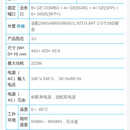
固定
业务
8× GE COMBO + 4× GE(RJ45) + 4× GE(SFP) +
端口
口
6× 10GE(SFP+)
选配240G/480G/960G/1.92T/3.84T 2.5寸SSD硬
外置
存储
盘
产品型态
1U
尺寸 (W×
442× 420× 43.6
D× H) mm
最大功耗
222W
电源（
AC）输入
100 V-240 V， 50 Hz/60 Hz
电压
电源（
标配单电源，选配双电源
AC）冗余
温度
0～ 45°C
工作
相对
环境
5%RH～ 95%RH，无冷凝
湿度