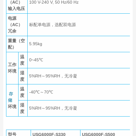
（AC）
100 V-240 V, 50 Hz/60 Hz
输入电压
电源
（AC）
标配单电源，选配双电源
冗余
重量（空
5.95kg
配）
温
0~45℃
度
工作
环境
湿
5%RH～95%RH，无冷凝
度
温
-40℃～70℃
存
度
储
湿
环境
5%RH～95%RH，无冷凝
度
型号
USG6000F-S330
USG6000F-S500