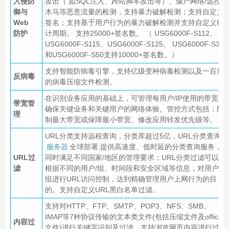
入侵防
攻击（ 如SQL注入、跨站脚本攻击等）、僵尸网络/远控/
御与
木马等恶意流量的检测，支持暴力破解检测；支持自定义
Web
签名；支持基于用户行为的暴力破解检测并支持自定义统
防护
计周期。 支持25000+签名数。 （ USG6000F-S112、
USG6000F-S115、USG6000F-S125、 USG6000F-S30
和USG6000F-S50支持10000+签名数。）
支持智能防病毒引擎，支持亿级变种病毒检测以及一百层
反病毒
的病毒压缩文件检测。
在识别业务应用的基础上，可管理每用户/IP使用的带宽,
带宽管
确保关键业务和关键用户的网络体验。管控方式包括：限
理
制最大带宽或保障最小带宽、修改应用转发优先级等。
URL分类支持远程查询，分类库超过5亿，URL分类查询
服务器
全球部署,提供高速度、低时延的分类查询服务，
URL过
同时满足不同国家/地区的管理要求；URL分类过滤可以
滤
根据不同的用户/组、时间段和安全区域等信息，对用户/
组进行URL访问控制，达到精确管理用户上网行为的目
的。支持自定义URL黑白名单过滤。
支持对HTTP、FTP、SMTP、POP3、NFS、SMB、
IMAP等7种协议传输的文本类文件(包括压缩文件及office
内容过
文件)进行关键字识别及过滤，支持浏览网页内容进行过