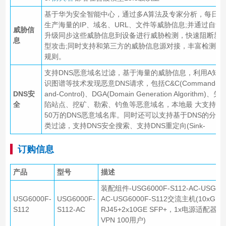
基于华为安全智能中心，通过多A算法及专家分析，每日
生产海量的IP、域名、URL、文件等威胁信息;并通过自动
威胁信
升级同步这些威胁信息到设备进行威胁检测，快速阻断新
息
型攻击;同时支持和第三方的威胁信息源对接，丰富检测
规则。
支持DNS恶意域名过滤，基于海量的威胁信息，利用A知
识图谱等技术发现恶意DNS请求，包括C&C(Command-
DNS安
and-Control)、DGA(Domain Generation Algorithm)、失
全
陷站点、挖矿、勒索、钓鱼等恶意域名，本地最 大支持
50万的DNS恶意域名库。同时还可以支持基于DNS的分
类过滤，支持DNS安全搜索、支持DNS重定向(Sink-
订购信息
产品
型号
描述
装配组件-USG6000F-S112-AC-USG600
USG6000F-
USG6000F-
AC-USG6000F-S112交流主机(10xGE
S112
S112-AC
RJ45+2x10GE SFP+，1x电源适配器，
VPN 100用户)