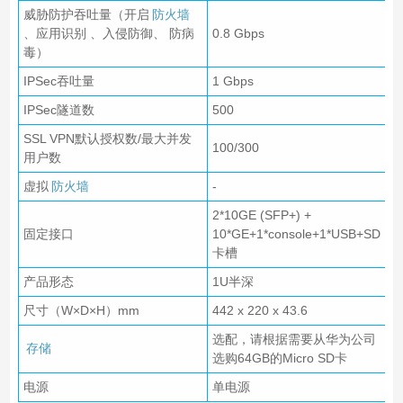
威胁防护吞吐量（开启
防火墙
、应用识别 、入侵防御、 防病
0.8 Gbps
毒）
IPSec吞吐量
1 Gbps
IPSec隧道数
500
SSL VPN默认授权数/最大并发
100/300
用户数
虚拟
防火墙
-
2*10GE (SFP+) +
固定接口
10*GE+1*console+1*USB+SD
卡槽
产品形态
1U半深
尺寸（W×D×H）mm
442 x 220 x 43.6
选配，请根据需要从华为公司
存储
选购64GB的Micro SD卡
电源
单电源