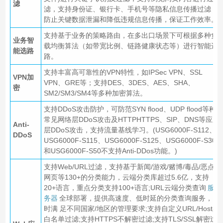
滤
滤，支持身份证、银行卡、手机号等隐私信息传播过滤，
防止关键数据泄漏和降低违规信息传播，保证工作效率。
支持基于业务的策略路由，在多出口场景下可根据多种负
业务智
载均衡算法（如带宽比例、链路健康状态等）进行智能选
能选路
路。
支持丰富高可靠性的VPN特性，如IPSec VPN、SSL
VPN加
VPN、GRE等；支持DES、3DES、AES、SHA、
密
SM2/SM3/SM4等多种加密算法。
支持DDoS攻击防护，可防范SYN flood、UDP flood等种
常见网络层DDoS攻击及HTTPHTTPS、SIP、DNS等应用
Anti-
层DDoS攻击，支持流量基线学习。(USG6000F-S112、
DDoS
USG6000F-S115、USG6000F-S125、USG6000F-S30
和USG6000F-S50不支持Anti-DDos功能。)
支持Web/URL过滤，支持基于新闻/游戏/赌博/毒品/恶点
网页等130+的分类能力，云端分类库超过5.6亿，支持
20+语言，重点分类支持100+语言;URL云端分类查询
服
务器
全球部署，提供高速度、低时延的分类查询服务，同
时满 足不同国家/地区的管理要求;支持自定义URL/Host黑
白名单过滤;支持HTTPS不解密过滤;支持TLS/SSL解密过