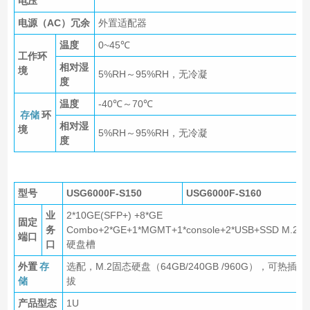
电压
电源（AC）冗余
外置适配器
温度
0~45℃
工作环
相对湿
境
5%RH～95%RH，无冷凝
度
温度
-40℃～70℃
存储
环
相对湿
境
5%RH～95%RH，无冷凝
度
型号
USG6000F-S150
USG6000F-S160
业
2*10GE(SFP+) +8*GE
固定
务
Combo+2*GE+1*MGMT+1*console+2*USB+SSD M.2
端口
口
硬盘槽
外置
存
选配，M.2固态硬盘（64GB/240GB /960G），可热插
储
拔
产品型态
1U