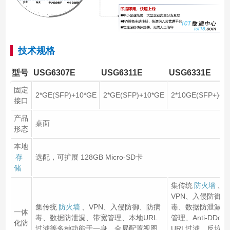
技术规格
型号
USG6307E
USG6311E
USG6331E
固定
2*GE(SFP)+10*GE
2*GE(SFP)+10*GE
2*10GE(SFP+)+1
接口
产品
桌面
形态
本地
存
选配，可扩展 128GB Micro-SD卡
储
集传统
防火墙
、
VPN、入侵防御、
集传统
防火墙
、VPN、入侵防御、防病
毒、数据防泄漏、
一体
毒、数据防泄漏、带宽管理、本地URL
管理、Anti-DDoS
化防
过滤等多种功能于一身，全局配置视图
URL过滤、反垃圾