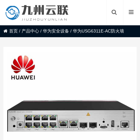
首页
/
产品中心
/
华为安全设备
/
华为USG6311E-AC防火墙