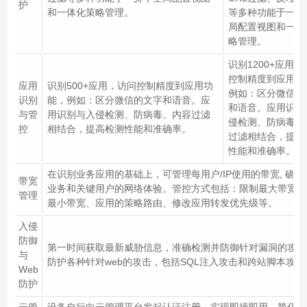
护
和一体化策略管理。
等多种功能于一身
局配置视图和一体
略管理。
识别1200+应用，
控制精度到应用功
应用
识别500+应用，访问控制精度到应用功
例如：区分微信的
识别
能，例如：区分微信的文字和语音。应
和语音。应用识别
与管
用识别与入侵检测、防病毒、内容过滤
侵检测、防病毒、
控
相结合，提高检测性能和准确率。
过滤相结合，提高
性能和准确率。
在识别业务应用的基础上，可管理每用户/IP使用的带宽, 确保
带宽
业务和关键用户的网络体验。管控方式包括：限制最大带宽或
管理
最小带宽、应用的策略路由、修改应用转发优先级等。
入侵
防御
第一时间获取最新威胁信息，准确检测并防御针对漏洞的攻击
与
防护各种针对web的攻击，包括SQL注入攻击和跨站脚本攻击
Web
防护