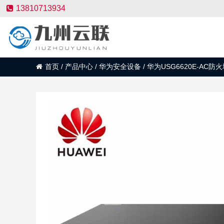
13810713934
首页
/
产品中心
/
华为安全设备
/
华为USG6620E-AC防