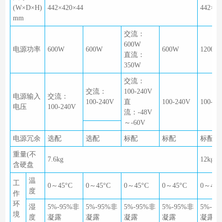
(W×D×H)
442×420×44
442×60
mm
交流：
600W
电源功率
600W
600W
600W
1200W
直流：
350W
交流：
交流：
100-240V
电源输入
交流：
100-240V
直
100-240V
100-24
电压
100-240V
流：-48V
～-60V
电源冗余
选配
选配
标配
标配
标配
重量(不
7.6kg
12kg
含硬盘
温
工
0～45°C
0～45°C
0～45°C
0～45°C
0～45°
度
作
环
湿
5%-95%非
5%-95%非
5%-95%非
5%-95%非
5%-9
境
度
凝露
凝露
凝露
凝露
凝露