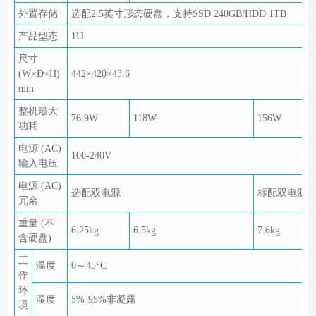
外置存储
选配2.5英寸形态硬盘，支持SSD 240GB/HDD 1TB
产品型态
1U
尺寸
(W×D×H)
442×420×43.6
mm
整机最大
76.9W
118W
156W
功耗
电源 (AC)
100-240V
输入电压
电源 (AC)
选配双电源
标配双电源
冗余
重量 (不
6.25kg
6.5kg
7.6kg
含硬盘)
工
温度
0～45°C
作
环
湿度
5%-95%非凝露
境