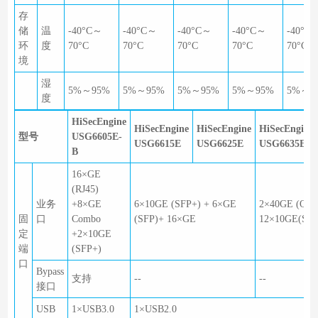
存
储
温
-40°C～
-40°C～
-40°C～
-40°C～
-40°C
环
度
70°C
70°C
70°C
70°C
70°C
境
湿
5%～95%
5%～95%
5%～95%
5%～95%
5%～9
度
HiSecEngine
HiSecEngine
HiSecEngine
HiSecEngine
型号
USG6605E-
USG6615E
USG6625E
USG6635E
B
16×GE
(RJ45)
业务
+8×GE
6×10GE (SFP+) + 6×GE
2×40GE (QSF
固
口
Combo
(SFP)+ 16×GE
12×10GE(SFP
定
+2×10GE
端
(SFP+)
口
Bypass
支持
--
--
接口
USB
1×USB3.0
1×USB2.0