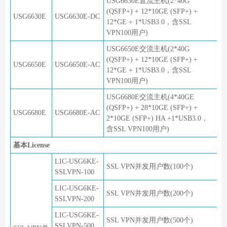
USG6630E直流主机(2*40G
(QSFP+) + 12*10GE (SFP+) +
USG6630E
USG6630E-DC
12*GE + 1*USB3.0，含SSL
VPN100用户)
USG6650E交流主机(2*40G
(QSFP+) + 12*10GE (SFP+) +
USG6650E
USG6650E-AC
12*GE + 1*USB3.0，含SSL
VPN100用户)
USG6680E交流主机(4*40GE
(QSFP+) + 28*10GE (SFP+) +
USG6680E
USG6680E-AC
2*10GE (SFP+) HA +1*USB3.0，
含SSL VPN100用户)
基本License
LIC-USG6KE-
SSL VPN并发用户数(100个)
SSLVPN-100
LIC-USG6KE-
SSL VPN并发用户数(200个)
SSLVPN-200
LIC-USG6KE-
SSL VPN并发用户数(500个)
SSLVPN-500