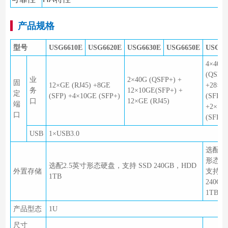
产品规格
型号
USG6610E
USG6620E
USG6630E
USG6650E
USG66
4×40G
(QSFP
业
2×40G (QSFP+) +
固
12×GE (RJ45) +8GE
+28×1
务
12×10GE(SFP+) +
定
(SFP) +4×10GE (SFP+)
(SFP+)
口
12×GE (RJ45)
端
+2×10
口
(SFP+)
USB
1×USB3.0
选配2.
形态硬
选配2.5英寸形态硬盘，支持 SSD 240GB，HDD
外置存储
支持 S
1TB
240GB
1TB
产品型态
1U
尺寸