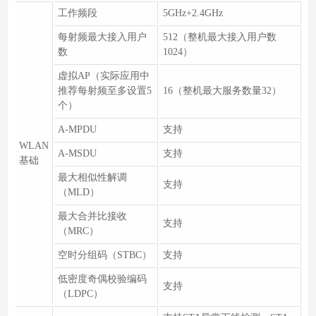
工作频段
5GHz+2.4GHz
每射频最大接入用户
512（整机最大接入用户数
数
1024）
虚拟AP（实际应用中
推荐每射频至多设置5
16（整机最大服务数量32）
个）
A-MPDU
支持
WLAN
A-MSDU
支持
基础
最大相似性解调
支持
（MLD）
最大合并比接收
支持
（MRC）
空时分组码（STBC）
支持
低密度奇偶校验编码
支持
（LDPC）