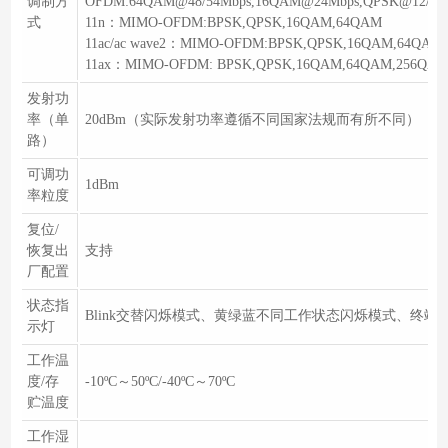
调制方
OFDM:64QAM@48/54Mbps,16QAM@24Mbps,QPSK@12/18M
式
11n：MIMO-OFDM:BPSK,QPSK,16QAM,64QAM
11ac/ac wave2：MIMO-OFDM:BPSK,QPSK,16QAM,64QAM
11ax：MIMO-OFDM: BPSK,QPSK,16QAM,64QAM,256QAM
发射功
率（单
20dBm（实际发射功率遵循不同国家法规而有所不同）
路）
可调功
1dBm
率粒度
复位/
恢复出
支持
厂配置
状态指
Blink交替闪烁模式、黄绿蓝不同工作状态闪烁模式、终端
示灯
工作温
度/存
-10ºC～50ºC/-40ºC～70ºC
贮温度
工作湿