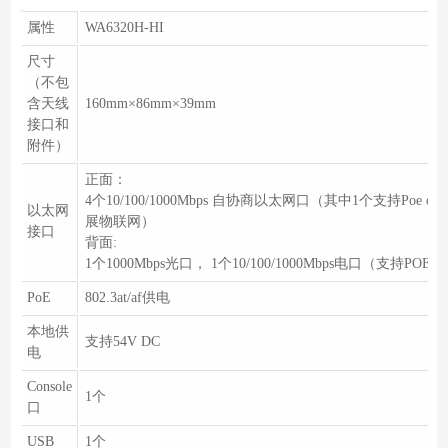
属性
WA6320H-HI
尺寸
（不包
含天线
160mm×86mm×39mm
接口和
附件）
正面：
4个10/100/1000Mbps 自协商以太网口（其中1个支持Poe
以太网
展物联网）
接口
背面:
1个1000Mbps光口， 1个10/100/1000Mbps电口（支持POE
PoE
802.3at/af供电
本地供
支持54V DC
电
Console
1个
口
USB
1个