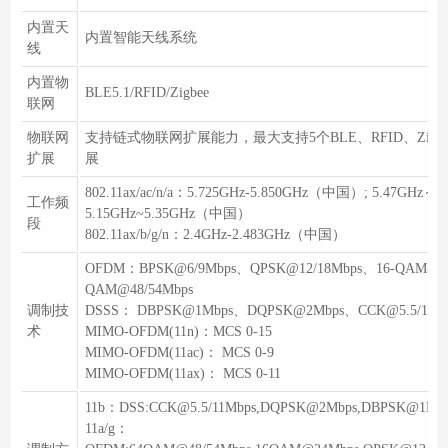
内置天
内置智能天线系统
线
内置物
BLE5.1/RFID/Zigbee
联网
物联网
支持链式物联网扩展能力，最大支持5个BLE、RFID、Zig
扩展
展
802.11ax/ac/n/a：5.725GHz-5.850GHz（中国）; 5.47GHz～5.
工作频
5.15GHz~5.35GHz（中国）
段
802.11ax/b/g/n：2.4GHz-2.483GHz（中国）
OFDM：BPSK@6/9Mbps、QPSK@12/18Mbps、16-QAM@2
QAM@48/54Mbps
调制技
DSSS： DBPSK@1Mbps、DQPSK@2Mbps、CCK@5.5/11Mb
术
MIMO-OFDM(11n)：MCS 0-15
MIMO-OFDM(11ac)： MCS 0-9
MIMO-OFDM(11ax)： MCS 0-11
11b：DSS:CCK@5.5/11Mbps,DQPSK@2Mbps,DBPSK@1Mb
11a/g：