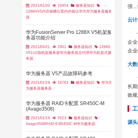
2021/01/20
10454
服务器知识
强，
2288HV5
内存插槽位置
内存插法
华为
华为服务器
服务
器
云计
华为FusionServer Pro 1288X V5机架服
务器功能介绍
企业
2021/04/21
2901
服务器知识
1288X
企业
V5
1U2路机架服务器
华为服务器总代理
华为机架式服
务器
大数
华为服务器 V5产品故障码参考
2021/01/19
16782
服务器知识
华为
华
长期
为服务器
服务器
效规
华为服务器 RAID卡配置 SR450C-M
工
(Avago3508)
2021/01/19
5523
服务器知识
源头
Avago3508
RAID卡
SR450C-M
华为服务器