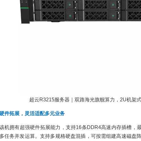
联网行业
其他行业
医疗行业
教
2025/12/15
213
数据中心
虚拟化
解决方案
品促销
企业无线ap覆盖方案
昆仑技术第六届中国
2021/05/26
2706
其
级算力大会获评202
他行业
企业网络
无线AP
无
国算力卓越企业
线覆盖
无线覆盖方案
2024/11/22
708
业资讯
多站融合边缘数据中心
方案
华为S5700 LI/SI/EI/
2021/02/26
4240
其
系列交换机简单参数
他行业
数据中心
对比
2021/04/22
4549
智慧城轨，“云”领未来
品促销
S5700交换机
S5720交换机
S5730交
超云R3215服务器｜双路海光旗舰算力，2U机架
——华为助力呼和浩特
华为交换机
华为交换机金牌代理
开启城轨云应用的新纪
硬件拓展，灵活适配多元业务
元
超云R3211服务器
2723
政府行业
华为
华为
产海光2U机架式，
该机拥有超强硬件拓展能力，支持16条DDR4高速内存插槽，
办公专用算力设备
多任务并发运算。支持多规格硬盘混插，可按需组建高速磁盘阵
2026/05/27
110