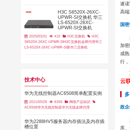
速读
高端
H3C S6520X-26XC-
UPWR-SI交换机 华三
LS-6520X-26XC-
国密
UPWR-SI交换机
2025/03/31
410
H3C交换机
H3C
S6520X-26XC-UPWR-SI
H3C交换机金牌代理
华三
加密
LS-6520X-26XC-UPWR-SI
新华三交换机
成熟
行，
技术中心
云联
华为无线控制器AC6508简单配置实例
多
2021/05/28
8356
网络产品知识
政企
AC6508
华为无线控制器
华为无线金牌代理
华为2288HV5服务器内存插法及内存插
槽位置
库、