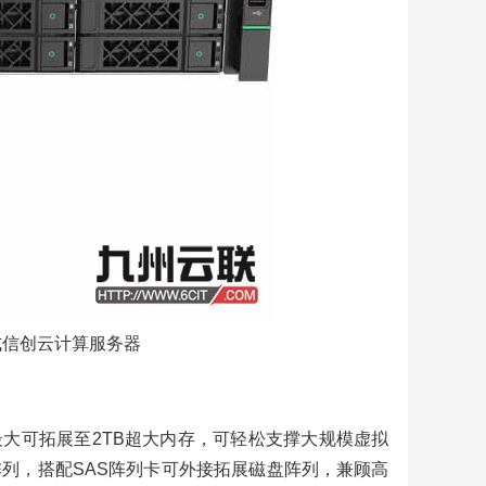
产
超
4中
行
HI
及
产
换机
式信创云计算服务器
｜国
信创
最大可拓展至2TB超大内存，可轻松支撑大规模虚拟
列，搭配SAS阵列卡可外接拓展磁盘阵列，兼顾高
产