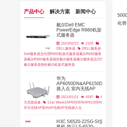
产品中心
解决方案
新闻中心
50
化替
戴尔Dell EMC
PowerEdge R660机架
式服务器
2023/02/23
2105
DELL服务器
DELL服务器
Dell服务器总代理
R660机架式服务器
戴尔R660服务
华为无线AC
华为
器
戴尔R660服务器报价
戴尔服务器
戴尔服务器总代理
牌代理商
解决方
戴尔服务器报价
戴尔机架式服务器
华为
AP6050DN&AP6150DN
接入点 室内无线AP
2021/01/21
4597
华
他行业
解决
为无线设备
11ac Wave2
AP6050DN
AP6150DN
华为无线AP
室内AP
无线AP
无线接入点
H3C S6520-22SG-SI交
换机 华三LS-6520-