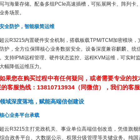
写与海量存储。配备多组PCIe高速插槽，可拓展网卡、阵列
品促销
业务场景。
安全防护，智能极简运维
超云R3215内置硬件安全机制，搭载板载TPM/TCM加密模块，
防护，全方位保障核心业务数据安全。设备深度兼容麒麟、统信UO
。支持IPMI远程管理、硬件状态监控、远程KVM运维，可实时
大幅降低运维压力。
如果您在购买过程中有任何疑问，或者需要专业的技
的客服热线：13810713934（同微信），我们的
领域深度落地，赋能高端信创建设
核心业务平台承载
超云R3215主打党政机关、事业单位高端信创改造，凭借旗
综合政务平台、大数据公示、权限分级管理等关键业务。纯国