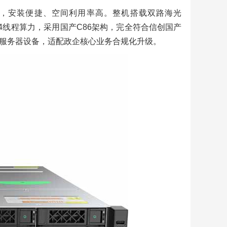
部署，安装便捷、空间利用率高。整机搭载双路海光
2核64线程算力，采用国产C86架构，完全符合信创国产
服务器设备，适配政企核心业务合规化升级。
HI
及
产
5720
代
oD
服务器
产
器
超
务
，