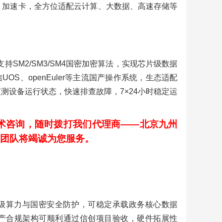
卡、加速卡，全方位适配云计算、大数据、高速存储等
支持SM2/SM3/SM4国密加密算法，实现芯片级数据
S、openEuler等主流国产操作系统，生态适配
监测设备运行状态，快速排查故障，7×24小时稳定运
术咨询，随时拨打我们代理商——北京九州
客服团队将竭诚为您服务。
舰级算力与国密安全防护，可稳定承载政务核心数据
产合规架构可顺利通过信创项目验收，硬件拓展性