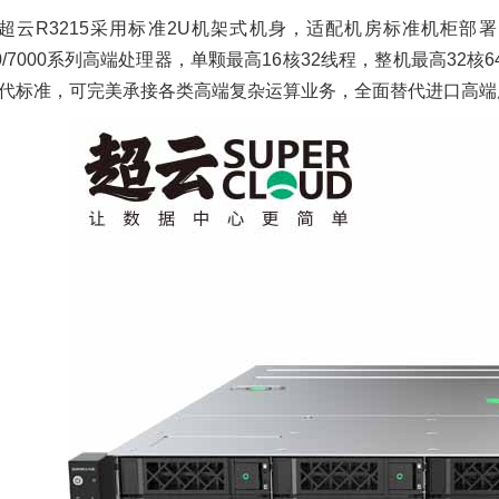
超云R3215采用标准2U机架式机身，适配机房标准机柜
00/7000系列高端处理器，单颗最高16核32线程，整机最高3
代标准，可完美承接各类高端复杂运算业务，全面替代进口高端
企业WLAN场景化设计
华为S5720 LI/SI/EI/
（轨道交通）——华为
系列交换机简单参数
无线解决方案
对比
2021/04/07
2436
其
2021/04/22
3867
他行业
政府行业
WLAN
交通
品促销
S5700交换机
S
无线AP
华为无线控制器
华为无线金
交换机
S5730交换机
华为交换机
华为交换机金牌
案
理
零售门店与总部VPN互
超聚变发布FusionP
联部署案例-华为AR路
和全新一代
由器方案
FusionServer V7
2021/02/26
3636
其
2023/02/24
2771
方案
路由器
品促销
智能服务器
服务器操作系统
机柜服务
聚变
超聚变服务器
数据中心虚拟化解决方
案
超聚变G5500V6服
器：高性能算力平台
2021/01/20
3897
互
解锁多元应用场景