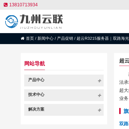
13810713934
首页
/
新闻中心
/
产品促销
/
超云R3215服务器｜双路海
超云
网站导航
产品中心
法承
超大
技术中心
业务
解决方案
旗
双路