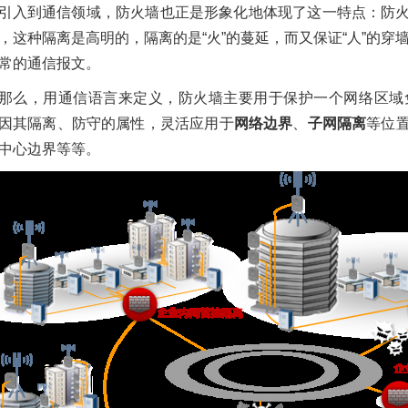
Dell EMC
DELL解决方案
戴尔易
2021/03/18
3228
引入到通信领域，防火墙也正是形象化地体现了这一特点：防
Dell EMC，高性能计算
解决方案
高
品促销
FusionSphere
，这种隔离是高明的，隔离的是“火”的蔓延，而又保证“人”的穿墙
虚拟化软件
常的通信报文。
戴尔移动办公解决方案
2025《中国人工智
那么，用通信语言来定义，防火墙主要用于保护一个网络区域
算力发展评估报告》
2021/01/14
3175
互
布，算力规模将两年
因其隔离、防守的属性，灵活应用于
网络边界
、
子网隔离
等位
联网行业
教育行业
金融行业
番，DeepSeek正激
中心边界等等。
戴尔解决方案
移动办公
解决
市场热情
2025/02/20
985
行业资讯
清华大学平安校园安防
华为S5735I-
系统采用华为敏捷交换
H24U8S4XE-QA-V
机构建网络核心平台
业交换机｜24口千
2019/06/13
3474
教
+8千兆光+4万兆，
校园
核心网络
清华大学
级稳定组网
2026/04/16
135
产品促销
北京政务云——华为云
解决方案
为什么选择华为服务
2021/03/24
3227
政
器？
府行业
华为云
华为云服务器
2021/04/01
2067