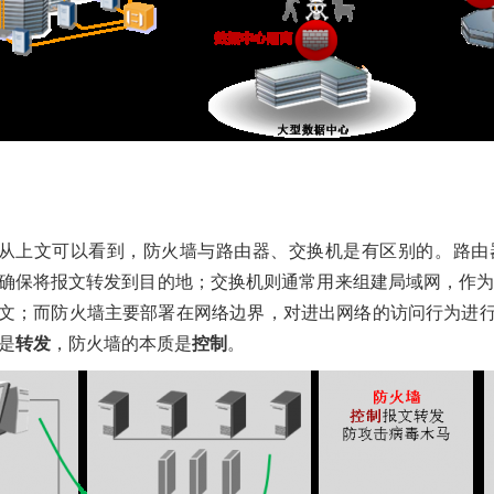
业资讯
G5500
GPU服
关键业务服务器，数据中心服务器
刀片服务器
华
品
华为服务器
华为服务器金牌代理
异构服务器
机
务器
高密服务器
从上文可以看到，防火墙与路由器、交换机是有区别的。路由
确保将报文转发到目的地；交换机则通常用来组建局域网，作为
文；而防火墙主要部署在网络边界，对进出网络的访问行为进
是
转发
，防火墙的本质是
控制
。