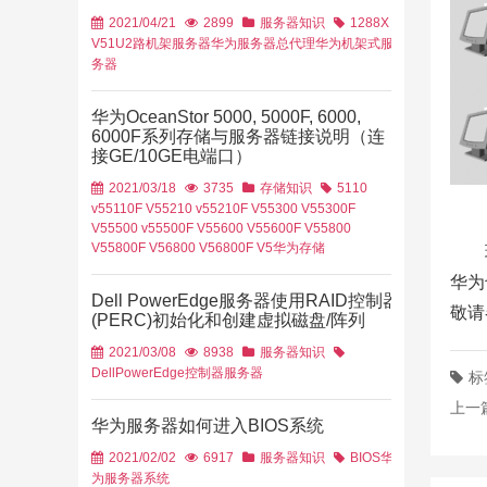
2021/04/21
2899
服务器知识
1288X
V5
1U2路机架服务器
华为服务器总代理
华为机架式服
务器
华为OceanStor 5000, 5000F, 6000,
6000F系列存储与服务器链接说明（连
接GE/10GE电端口）
2021/03/18
3735
存储知识
5110
v5
5110F V5
5210 v5
5210F V5
5300 V5
5300F
V5
5500 v5
5500F V5
5600 V5
5600F V5
5800
V5
5800F V5
6800 V5
6800F V5
华为存储
华为
Dell PowerEdge服务器使用RAID控制器
敬请
(PERC)初始化和创建虚拟磁盘/阵列
2021/03/08
8938
服务器知识
Dell
PowerEdge
控制器
服务器
标
上一
华为服务器如何进入BIOS系统
2021/02/02
6917
服务器知识
BIOS
华
为服务器
系统