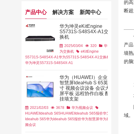
的高
断超
产品中心
解决方案
新闻中心
华为坤灵eKitEngine
S5731S-S48S4X-A1交
换机
产品
2025/03/04
320
华
为交换机
eKitEngine
墙熟
S5731S-S48S4X-A1
华为S5731S-S48S4X-A1交换机
的脑
华为坤灵S5731S-S48S4X-A1
华为（HUAWEI）企业
智慧屏IdeaHub S 65英
寸 视频会议设备 会议大
大数据
数字化转
屏平板 远程协作白板 配
物联网
路由器
挂墙支架
2021/02/03
3678
华为视频会议
HUAWEIIdeahub S65
HUAWEIIdeahub S65报价
华为
域。
Ideahub S65
华为Ideahub S65报价
华为智慧屏
华为视
频会议