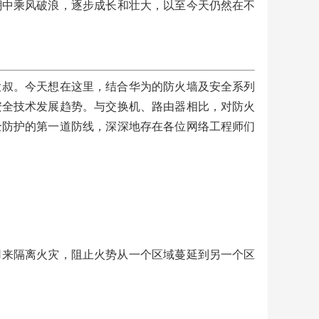
潮中乘风破浪，逐步成长和壮大，以至今天仍然在不
DP
络
大叔。今天想在这里，结合华为的防火墙及安全系列
安全技术发展趋势。与交换机、路由器相比，对防火
产
千兆
全防护的第一道防线，深深地存在各位网络工程师们
单选
产
G防
防火
用来隔离火灾，阻止火势从一个区域蔓延到另一个区
虚拟