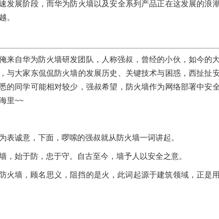
速发展阶段，而华为防火墙以及安全系列产品正在这发展的浪
越。
新华三金融极速交易解
H3C MSR3610-X1-
决方案
路由器：中小企业网
俺来自华为防火墙研发团队，人称强叔，曾经的小伙，如今的
的必备选择
2021/02/26
4160
金
，与大家东侃侃防火墙的发展历史、关键技术与困惑，西扯扯
2025/02/26
919
融行业
解决方案
品促销
H3C RT-MSR3610-X1-DP
企业路由
悉的同学可能相对较少，强叔希望，防火墙作为网络部署中安
路由器
华三MSR-3610-X1-DP
网络设备
路由器
海里~~
互联网数据中心网络解
决方案
华为USG防火墙简
择及参数
2021/02/26
5843
互
为表诚意，下面，啰嗦的强叔就从防火墙一词讲起。
联网行业
SDN
云计算
交换机
2021/04/22
5988
型
数字经济
数据中心
智慧城市
服务器
品促销
AI防火墙
墙，始于防，忠于守。自古至今，墙予人以安全之意。
USG6300
USG6300E
USG6500E
USG6600E
US
火墙
下一代防火墙
华为安全设备
华为防火墙
华为
防火墙，顾名思义，阻挡的是火，此词起源于建筑领域，正是
墙金牌代理
DELL高性能计算解决方
案
华为FusionSphere
2021/01/14
3621
互
化软件选择与订购
联网行业
其他行业
医疗行业
教