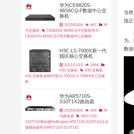
育行业
金融行业
华为CE6820S-
安信
戴尔易安信，
48S6CQ-F数据中心交
当然
性能计算
换机
指正
2025/03/04
467
华
为交换机
CE6820S-48S6CQ-F交换机
华为
CE6820S-48S6CQ-F
华为数据中心交换机
为。
数据
H3C LS-7000X新一代
方案
园区核心交换机
2021/12/15
2484
H3C交换机
H3C交换机
H3C交换机金牌代理
LS-7003X
LS-7006X
华三交换
机
育行业
平安
华为AR5710S-
S10T1X2路由器
2025/03/05
409
华
为路由器
AR5710S-
S10T1X2路由器
NetEngine AR5710S-S10T1X2
企业
级路由器
华为AR5710S-S10T1X2