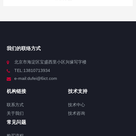
网站导航
产品中心
我们的联络方式
技术中心
北京市海淀区宝盛西里小区兴缘写字楼
TEL:13810713934
解决方案
e-mail:dufei@6ict.com
机构链接
技术支持
产品中心
解决方案
新闻中心
联系方式
技术中心
关于我们
技术咨询
H3C S6520-26Q-SI交换机 华三LS-
常见问题
6520-26Q-SI交换机
2025/03/31
424
H3C交换机
H3C
购买流程