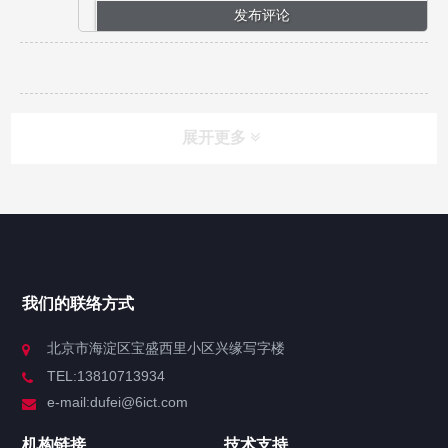
展开更多
网站导航
产品中心
我们的联络方式
技术中心
北京市海淀区宝盛西里小区兴缘写字楼
TEL:13810713934
解决方案
e-mail:dufei@6ict.com
机构链接
技术支持