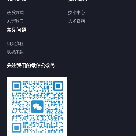
产品中心
解决方案
新闻中心
联系方式
技术中心
关于我们
技术咨询
H3C WS5820-52X-WiNet交换机 华三
常见问题
LS-WS5820-52X-WiNet-H1交换机
2025/03/26
371
H3C交换机
H3C
购买流程
WS5820-52X-WiNet
H3C交换机
华三LS-WS5820-
版权条款
52X-WiNet
新华三交换机
关注我们的微信公众号
华为AR6121路由器 企业路由器
2025/03/17
461
华为路由器
AR6121路
由器
NetEngine AR6121
企业级路由器
华为AR6121
华为坤灵AP162E无线AP 华为
eKitEngine AP162E | 86*86面板 | 大溪地
灰 | 支持Wi-Fi 6 协议 | 整机速率
2.975Gbps | 双频 | 推荐接入用户数64 |
决方
最大用户数128 | 发射功率20dBm | 智能
天线 | 最佳覆盖半径10米