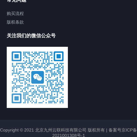
接入设备 EWP-WA6320H-XEPON-FIT
H3C WA6320H-XEPON 内置天线双频四
流802.11ax/ac/n无线接入点-FIT
购买流程
版权条款
2024/09/27
679
H3C无线设备
EWP-WA6320H-XEPON-
FIT
H3C无线AP
H3C无线金牌代理
H3C金牌代理
WA6320H-XEPON-FIT
华三
无线AP
室内AP
室内无线AP
新华三金牌代理
无线AP
无线控制器
关注我们的微信公众号
超聚变FusionServer 2158H V8服务器
2U1路机架服务器
2026/07/24
25
超聚变工作站
FusionServer 2158H V8
xFusion 2158H V8
超聚变
2158H V8
超聚变服务器
超聚变服务器代理
超聚变机架式服务器
新华三H3C UniServer R4930 G7服务器
国产服务器 海光处理器
2025/04/18
756
H3C服务器
H3C
R4930 G7
H3C国产服务器
H3C服务器金牌代理
华三
R4930 G7
华三海光服务器
Copyright © 2021 北京九州云联科技有限公司 版权所有 |
备案号京ICP备
华为USG6305E-AC防火墙
2021001308号-1