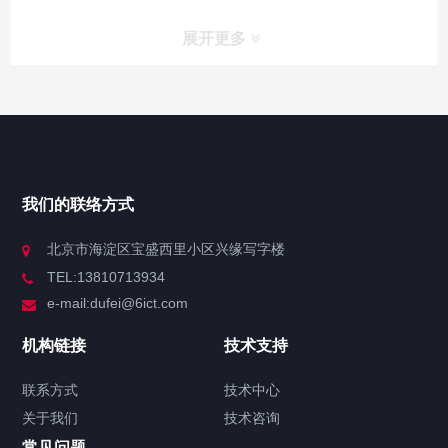
展开更多
网站导航
产品中心
我们的联络方式
技术中心
北京市海淀区宝盛西里小区兴缘写字楼
TEL:13810713934
解决方案
e-mail:dufei@6ict.com
机构链接
技术支持
产品中心
解决方案
新闻中心
联系方式
技术中心
关于我们
技术咨询
华三H3C WA6320H-XEPON面板式无线
常见问题