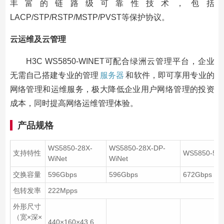
丰富的链路级可靠性技术，包括
LACP/STP/RSTP/MSTP/PVST等保护协议。
云运维及云管理
H3C WS5850-WINET可配合绿洲云管理平台，企业
无需自己搭建专业的管理
服务器
和软件，即可享用专业的
网络管理和运维服务，极大降低企业用户网络管理的投资
成本，同时提高网络运维管理体验。
产品规格
WS5850-28X-
WS5850-28X-DP-
支持特性
WS5850-52X
WiNet
WiNet
交换容量
596Gbps
596Gbps
672Gbps
包转发率
222Mpps
外形尺寸
（宽×深×
440×160×43.6