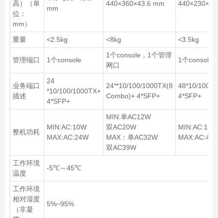
高）（单
440×360×43.6 mm
440×230×43
mm
位：
mm）
重量
<2.5kg
<8kg
<3.5kg
1个console，1个管理
管理端口
1个console
1个console
网口
24
业务端口
24**10/100/1000TX(8
48*10/100/1
*10/100/1000TX+
描述
Combo)+ 4*SFP+
4*SFP+
4*SFP+
MIN:单AC12W
MIN:AC:10W
双AC20W
MIN:AC:19W
整机功耗
MAX:AC:24W
MAX：单AC32W
MAX:AC:44
双AC39W
工作环境
-5℃～45℃
温度
工作环境
相对湿度
5%~95%
（非凝