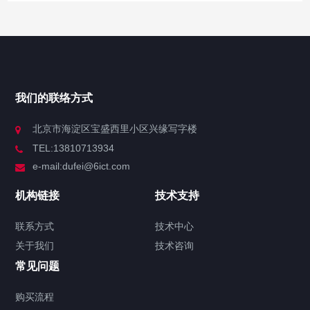
网站导航
产品中心
我们的联络方式
技术中心
北京市海淀区宝盛西里小区兴缘写字楼
TEL:13810713934
解决方案
e-mail:dufei@6ict.com
机构链接
技术支持
产品中心
解决方案
新闻中心
联系方式
技术中心
关于我们
技术咨询
锐捷RG-S6120系列融合万兆交换机
常见问题
2021/03/26
3529
锐捷交换机
RG-
S6120-20XS4VS2QXS
RG-S6120-48XS8CQ
RG-
购买流程
S6120系列
万兆交换机
万兆汇聚交换机
云架构
云架构融