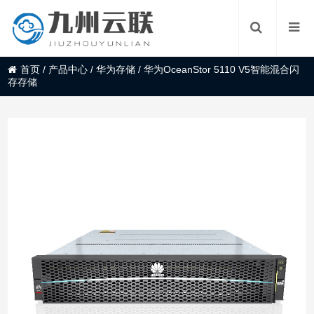
首页
/
产品中心
/
华为存储
/
华为OceanStor 5110 V5智能混合闪
存存储