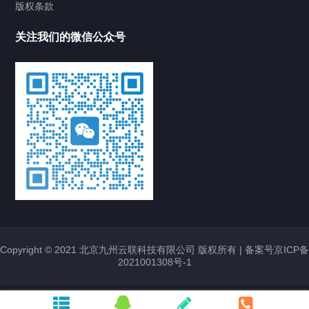
版权条款
合万兆交换机
锐捷交换机
锐捷汇聚交换机
锐捷金牌代理
关注我们的微信公众号
H3C SecPath F1000-H-G5防火墙 华三
NS-SecPath F1000-H-G5防火墙
2025/04/07
363
H3C安全设备
H3C
SecPath F1000-H-G5
H3C防火墙金牌代理
华三NS-
SecPath F1000-H-G5
新华三防火墙
锐捷RG-AP680-O(V3)室外无线AP Wi-Fi
6 双射频2.975Gbps室外无线AP，2.5G
光口
2024/10/14
851
锐捷无线设备
RG-
AP680-O(V3)
室外无线AP
无线接入点
锐捷RG-AP680-O(V3)
锐捷无线AP
锐
捷金牌代理商
高密无线AP
新华三H3C UniServer R3900 G7服务器
署方
Copyright © 2021 北京九州云联科技有限公司 版权所有 |
备案号京ICP备
H3C华三2U单路机架式服务器
2021001308号-1
2024/11/13
692
H3C服务器
H3C
R3900 G7
H3C UniServer R3900 G7
H3C服务器经销
商
H3C服务器金牌代理
R3900 G7
华三R3900 G7
华三服务器代理