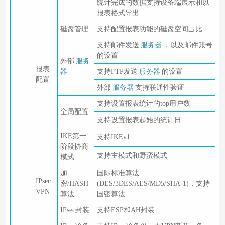
统计完成的数据支持设备端展示和以
报表格式导出
磁盘管理
支持配置报表功能的磁盘空间占比
支持邮件发送
服务器
，以及邮件账号
的设置
外部
服务
报表
器
支持FTP发送
服务器
的设置
配置
外部
服务器
支持联通性验证
支持设置报表统计的top用户数
全局配置
支持设置报表起始的统计日
IKE第一
支持IKEv1
阶段协商
支持主模式和野蛮模式
模式
加
国际标准算法
IPsec
密/HASH
(DES/3DES/AES/MD5/SHA-1)，支持
VPN
算法
国密算法
IPsec封装
支持ESP和AH封装