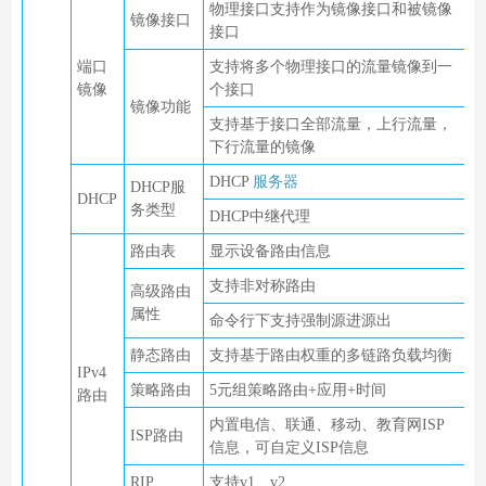
物理接口支持作为镜像接口和被镜像
镜像接口
接口
端口
支持将多个物理接口的流量镜像到一
镜像
个接口
镜像功能
支持基于接口全部流量，上行流量，
下行流量的镜像
DHCP
服务器
DHCP服
DHCP
务类型
DHCP中继代理
路由表
显示设备路由信息
支持非对称路由
高级路由
属性
命令行下支持强制源进源出
静态路由
支持基于路由权重的多链路负载均衡
IPv4
策略路由
5元组策略路由+应用+时间
路由
内置电信、联通、移动、教育网ISP
ISP路由
信息，可自定义ISP信息
RIP
支持v1、v2