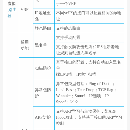
化
虚拟
于一个VRF；
路由
VRF
IP地址重
不同vrf下的接口可以配置相同的ip地
器
叠
址
静态路由
支持静态路由
支持手动配置
通用
黑名单
支持触发防攻击规则和IPS阻断源地
功能
址规则自动进入黑名单
基于接口的配置，支持自动加入黑名
扫描防护
单
端口扫描、IP地址扫描
异常包类型包括：Ping of Death；
异常包防
Land-Base；Tear Drop；TCP flag；
护
Winnuke；Smurf；IP选项；IP
Spoof；Jolt2
支持ARP学习与主动保护，防ARP
ARP防护
Flood攻击，支持基于接口的ARP学习
控制