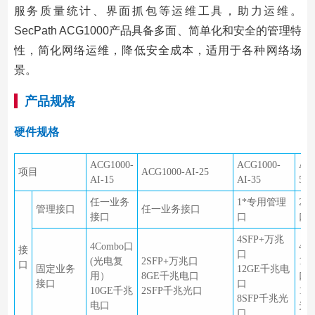
服务质量统计、界面抓包等运维工具，助力运维。
SecPath ACG1000产品具备多面、简单化和安全的管理特
性，简化网络运维，降低安全成本，适用于各种网络场
景。
产品规格
硬件规格
ACG1000-
ACG1000-
ACG
项目
ACG1000-AI-25
AI-15
AI-35
55
任一业务
1*专用管理
2
管理接口
任一业务接口
接口
口
口
4SFP+万兆
4Combo口
4S
接
口
(光电复
2SFP+万兆口
12
口
固定业务
12GE千兆电
用）
8GE千兆电口
口
接口
口
10GE千兆
2SFP千兆光口
12
8SFP千兆光
电口
光
口