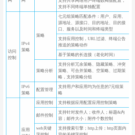
网
网
支持共享网络用户终端数阀值配置，
支持不同终端单独配置
七元组策略匹配条件：用户、应用、
源地址、源接口、目的地址、目的接
口、服务以及时间和终端类型
策略
支持应用控制，URL过滤、终端公告
IPv4
推送的策略动作
策略
访问
基于策略的长连接（老化时间）
控制
支持分析冗余策略、隐藏策略、冲突
策略分析
策略、可合并策略、空策略、过期策
略，支持策略分组
IPv6
支持用户和应用均为任意的7元组策
配置管理
策略
略
应用控制
支持根据应用配置应用控制策略
支持针对发件人；收件人；标题&内
邮件控制
容；邮件大小；附件个数控制
web关键
支持搜索引擎；http上传；http页面内
应用
字控制
容的关键字控制