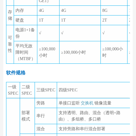
GE1）
内存
4G
4G
8G
16
存
储
硬盘
1T
1T
2T
2T
电源1+1备
√
√
√
√
份
可
靠
平均无故
≥100,000
≥100,000小
性
障时间
≥100,000小时
≥1
小时
时
（MTBF）
软件规格
一级
二级
三级SPEC
四级SPEC
SPEC
SPEC
旁路
单接口监听
交换机
镜像流量
部署
支持透明、路由、混合（透明+路
串行
模式
由）、多组桥、多口桥
混合
支持旁路和串行混合部署