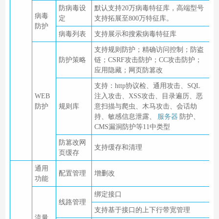
防病毒设
默认支持20万病毒特征库，高端型号
病毒
定
支持拓展至800万特征库。
防护
病毒列表
支持展示和搜索病毒特征库
支持规则防护；精确访问控制；防盗
防护策略
链；CSRF攻击防护；CC攻击防护；
应用隐藏；网页防篡改
支持：http协议检、通用攻击、SQL
WEB
注入攻击、XSS攻击、目录遍历、恶
防护
规则库
意扫描与爬虫、木马攻击、会话劫
持、敏感信息泄露、
服务器
防护、
CMS漏洞防护等11中类型
防篡改网
支持缓存和清理
页缓存
通用
配置管理
增删改
功能
绑定接口
线路管理
支持基于接口的上下行带宽管理
流量