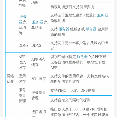
均衡
均衡
负载均衡接口支持健康探测
支持基于源地址散列+权重的
服务器
服务
负载均衡
器
负
服务器
负
载均
载均衡
支持
服务器
组服务或
服务器
健康状
衡
态的探测
支持花生壳ddns客户端以及域名IP绑
DDNS
DDNS
定
APP
识别终端到特定
服务器
的APP下载，
APP动态
动态
设备自动根据终端的下载地址下载
缓存
缓存
APP
网络
应用
支持文件的应用缓存，支持文件名模
应用缓存
优化
缓存
糊匹配的文件缓存
服务
支持PING、TCP、DNS探测
服务质量
质量
管理
支持自定义间隔时间探测
管理
接口默认属于root，创建VRF后可把
接口虚拟
接口添加到VRF内，一个接口只能属