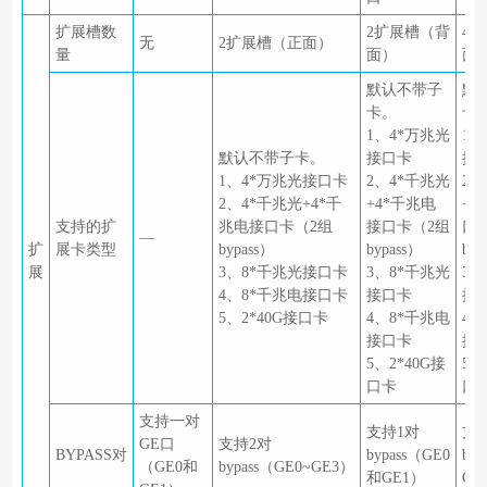
扩展槽数
2扩展槽（背
4
无
2扩展槽（正面）
量
面）
面
默认不带子
默
卡。
卡
1、4*万兆光
1、
默认不带子卡。
接口卡
接
1、4*万兆光接口卡
2、4*千兆光
2、
2、4*千兆光+4*千
+4*千兆电
+4
支持的扩
兆电接口卡（2组
接口卡（2组
口
—
扩
展卡类型
bypass）
bypass）
byp
展
3、8*千兆光接口卡
3、8*千兆光
3、
4、8*千兆电接口卡
接口卡
接
5、2*40G接口卡
4、8*千兆电
4、
接口卡
接
5、2*40G接
5、
口卡
口
支持一对
支持1对
支
GE口
支持2对
BYPASS对
bypass（GE0
byp
（GE0和
bypass（GE0~GE3）
和GE1）
GE