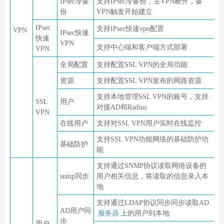
IPsec冷备
支持IPsec冷备份，主VPN断开，备
份
VPN触发开始建立
IPsec
支持IPsec快速vpn配置
VPN
IPsec快速
快速
VPN
支持中心端和客户端方式部署
VPN
全局配置
支持配置SSL VPN的全局功能
资源
支持配置SSL VPN发布的网路资源
支持本地管理SSL VPN的账号，支持
SSL
用户
对接AD和Radius
VPN
在线用户
支持对SSL VPN用户实时在线监控
支持SSL VPN功能网络的基础防护功
基础防护
能
支持通过SNMP协议读取网络设备的
snmp同步
用户相关信息，将读取的信息录入本
地
支持通过LDAP协议同步同步读取AD
AD用户同
服务器
上的用户到本地
步
用户