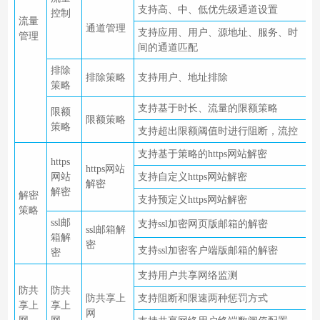
支持高、中、低优先级通道设置
控制
流量
通道管理
支持应用、用户、源地址、服务、时
管理
间的通道匹配
排除
排除策略
支持用户、地址排除
策略
支持基于时长、流量的限额策略
限额
限额策略
策略
支持超出限额阈值时进行阻断，流控
支持基于策略的https网站解密
https
https网站
网站
支持自定义https网站解密
解密
解密
解密
支持预定义https网站解密
策略
ssl邮
支持ssl加密网页版邮箱的解密
ssl邮箱解
箱解
密
支持ssl加密客户端版邮箱的解密
密
支持用户共享网络监测
防共
防共
防共享上
支持阻断和限速两种惩罚方式
享上
享上
网