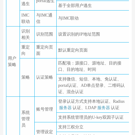
portal逃生
逃生
基于全部用户逃生
IMC
与IMC通
与IMC联动
联动
信
识别
识别范围
设置识别的IP地址范围
相关
重定
重定向页
默认重定向页面
向
面
用户
匹配项：源接口、源地址、目的接
策略
口、目的地址、时间
策略
认证策略
支持微信、短信、本地、免认证、
portal认证、AD单点登录、二维码认
证、混合认证
登录认证方式支持本地认证、Radius
服务器
认证、LDAP
服务器
认证
账号管理
系统
支持系统管理员的U-key双因子认证
管理
员
支持三权分立
管理设定