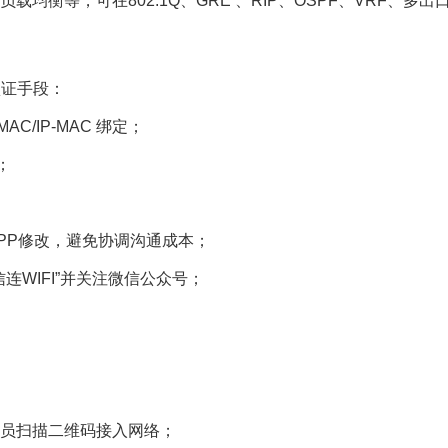
负载均衡等，可在802.1Q、GRE 、RIP、OSPF、VRF
认证手段：
C/IP-MAC 绑定；
；
PP修改，避免协调沟通成本；
连WIFI”并关注微信公众号；
员扫描二维码接入网络；