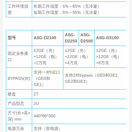
工作环境湿
长期工作湿度：5%～85%（无冷凝）
度
短期工作湿度：5%～95%（无冷凝）
ASG-
ASG-
型号
ASG-D2100
ASG-D3100
D2250
D2500
12GE（光）
12GE（光）
12GE（光）
固定业务接
+12GE（电）
+12GE（电）
+12GE（电）
口
+2万兆
+4万兆
+8万兆
支持一对GE口
支持2对bypass（GE0和GE1、
BYPASS(对)
（GE0和
GE2和GE3）
GE1）
硬盘
2T
产品型态
2U
尺寸(长×高×
440*86*300
深) mm
电源冗余
支持（双电源）