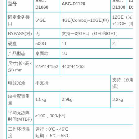
ASG-
ASG-
ASG
型号
ASG-D1120
D1060
D1300
D15
固定业务接
12GE（光）
6*GE
4GE(Combo)+10GE(电)
口
+12GE（电）
BYPASS(对)
无
支持一对GE口（GE0和GE1）
硬盘
500G
1T
2T
产品型态
桌面款
1U
尺寸(长×高×
279*44*152
440*44*263
深) mm
支持（双电
电源冗余
不支持
源）
缺省配置重
1.5kg
2.9kg
3.2kg
量
平均无故障
≥100，000小时
时间(MTBF)
工作环境温
运行：0℃～45℃
度
短期：-5℃～55℃