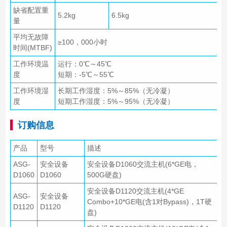
缺省配置重
5.2kg
6.5kg
量
平均无故障
≥100，000小时
时间(MTBF)
工作环境温
运行：0℃～45℃
度
短期：-5℃～55℃
工作环境湿
长期工作湿度：5%～85%（无冷凝）
度
短期工作湿度：5%～95%（无冷凝）
订购信息
产品
型号
描述
ASG-
安全设备
安全设备D1060交流主机(6*GE电，
D1060
D1060
500G硬盘)
安全设备D1120交流主机(4*GE
ASG-
安全设备
Combo+10*GE电(含1对Bypass)，1T硬
D1120
D1120
盘)