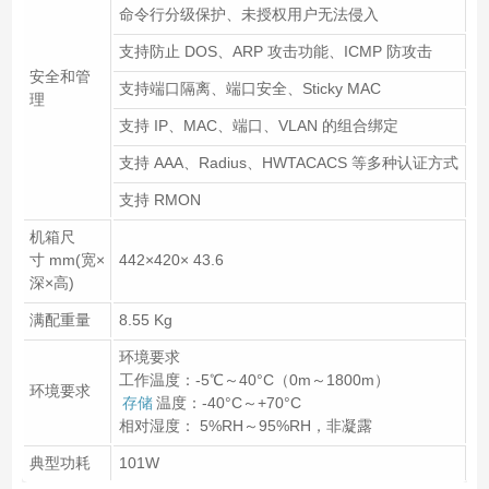
命令行分级保护、未授权用户无法侵入
支持防止 DOS、ARP 攻击功能、ICMP 防攻击
安全和管
支持端口隔离、端口安全、Sticky MAC
理
支持 IP、MAC、端口、VLAN 的组合绑定
支持 AAA、Radius、HWTACACS 等多种认证方式
支持 RMON
机箱尺
寸 mm(宽×
442×420× 43.6
深×高)
满配重量
8.55 Kg
环境要求
工作温度：-5℃～40°C（0m～1800m）
环境要求
存储
温度：-40°C～+70°C
相对湿度： 5%RH～95%RH，非凝露
典型功耗
101W