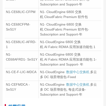
Subscription and Support-年
N1-CE68LIC-CFPM
N1- CloudEngine 6800 交换
机 CloudFabric Premium 软件包
N1-CE68CFPM-
N1- CloudEngine 6800 交换
SnS1Y
机 CloudFabric Premium 软件包-
Subscription and Support-年
N1-CE68LIC-AFRD-
N1-CloudEngine 6800 交换
1
机 AI Fabric RDMA 应用加速功能包 1
N1-
N1-CloudEngine 6800 交换
CE68AFRD1- SnS1Y
机 AI Fabric RDMA 应用加速功能包 1-
Subscription and Support- 年
N1-CE-F-LIC-MDCA
N1-CloudEngine
数据中心交换机
多云
多 DC 场景增值包-Fixed
N1-CEFMDCA -
N1-CloudEngine
数据中心交换机
多云
SnS1Y
多 DC 场景增值包, 每盒式设备-
Subscription and Support-年