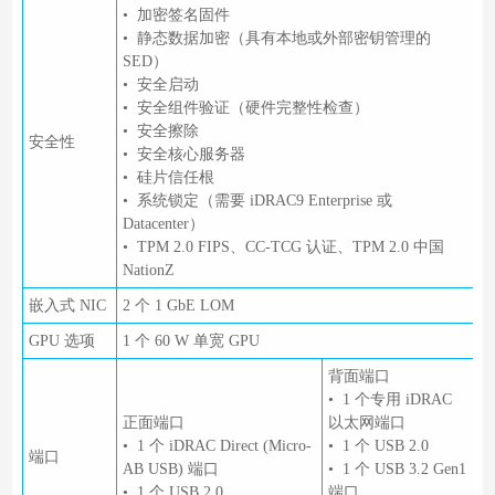
• 加密签名固件
• 静态数据加密（具有本地或外部密钥管理的
SED）
• 安全启动
• 安全组件验证（硬件完整性检查）
• 安全擦除
安全性
• 安全核心服务器
• 硅片信任根
• 系统锁定（需要 iDRAC9 Enterprise 或
Datacenter）
• TPM 2.0 FIPS、CC-TCG 认证、TPM 2.0 中国
NationZ
嵌入式 NIC
2 个 1 GbE LOM
GPU 选项
1 个 60 W 单宽 GPU
背面端口
• 1 个专用 iDRAC
正面端口
以太网端口
• 1 个 iDRAC Direct (Micro-
• 1 个 USB 2.0
端口
AB USB) 端口
• 1 个 USB 3.2 Gen1
• 1 个 USB 2.0
端口