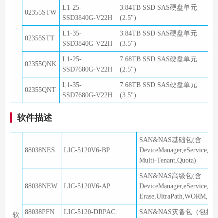
L1-25-
3.84TB SSD SAS硬盘单元
02355STW
SSD3840G-V22H
(2.5")
L1-35-
3.84TB SSD SAS硬盘单元
02355STT
SSD3840G-V22H
(3.5")
L1-25-
7.68TB SSD SAS硬盘单元
02355QNK
SSD7680G-V22H
(2.5")
L1-35-
7.68TB SSD SAS硬盘单元
02355QNT
SSD7680G-V22H
(3.5")
软件描述
SAN&NAS基础包(含
88038NES
LIC-5120V6-BP
DeviceManager,eService,A
Multi-Tenant,Quota)
SAN&NAS高级包(含
88038NEW
LIC-5120V6-AP
DeviceManager,eService,Ac
Erase,UltraPath,WORM,Multi
88038PFN
LIC-5120-DRPAC
SAN&NAS灾备包（包括Repli
软