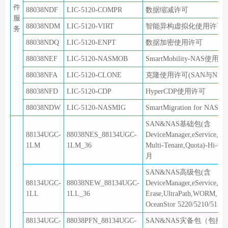
件
88038NDF
LIC-5120-COMPR
数据缩减许可
服
88038NDM
LIC-5120-VIRT
智能异构虚拟化使用许可
务
88038NDQ
LIC-5120-ENPT
数据加密使用许可
88038NEF
LIC-5120-NASMOB
SmartMobility-NAS使用
88038NFA
LIC-5120-CLONE
克隆使用许可(SAN与NAS
88038NFD
LIC-5120-CDP
HyperCDP使用许可
88038NDW
LIC-5120-NASMIG
SmartMigration for NA
SAN&NAS基础包(含
88134UGC-
88038NES_88134UGC-
DeviceManager,eService,A
1LM
1LM_36
Multi-Tenant,Quota)-
月
SAN&NAS高级包(含
88134UGC-
88038NEW_88134UGC-
DeviceManager,eService,Ac
1LL
1LL_36
Erase,UltraPath,WORM,M
OceanStor 5220/5210/5
88134UGC-
88038PFN_88134UGC-
SAN&NAS灾备包（包括Repli