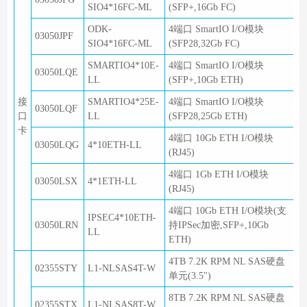
SIO4*16FC-ML
(SFP+,16Gb FC)
ODK-
4端口 SmartIO I/O模块
03050JPF
SIO4*16FC-ML
(SFP28,32Gb FC)
SMARTIO4*10E-
4端口 SmartIO I/O模块
03050LQE
LL
(SFP+,10Gb ETH)
接
SMARTIO4*25E-
4端口 SmartIO I/O模块
03050LQF
口
LL
(SFP28,25Gb ETH)
卡
4端口 10Gb ETH I/O模块
03050LQG
4*10ETH-LL
(RJ45)
4端口 1Gb ETH I/O模块
03050LSX
4*1ETH-LL
(RJ45)
4端口 10Gb ETH I/O模块(支
IPSEC4*10ETH-
03050LRN
持IPSec加密,SFP+,10Gb
LL
ETH)
4TB 7.2K RPM NL SAS硬盘
02355STY
L1-NLSAS4T-W
单元(3.5")
8TB 7.2K RPM NL SAS硬盘
02355STX
L1-NLSAS8T-W