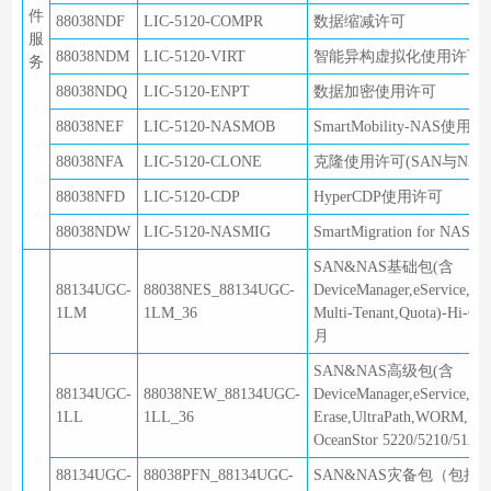
件
88038NDF
LIC-5120-COMPR
数据缩减许可
服
88038NDM
LIC-5120-VIRT
智能异构虚拟化使用许可
务
88038NDQ
LIC-5120-ENPT
数据加密使用许可
88038NEF
LIC-5120-NASMOB
SmartMobility-NAS使用
88038NFA
LIC-5120-CLONE
克隆使用许可(SAN与NAS
88038NFD
LIC-5120-CDP
HyperCDP使用许可
88038NDW
LIC-5120-NASMIG
SmartMigration for NA
SAN&NAS基础包(含
88134UGC-
88038NES_88134UGC-
DeviceManager,eService,A
1LM
1LM_36
Multi-Tenant,Quota)-
月
SAN&NAS高级包(含
88134UGC-
88038NEW_88134UGC-
DeviceManager,eService,Ac
1LL
1LL_36
Erase,UltraPath,WORM,M
OceanStor 5220/5210/5
88134UGC-
88038PFN_88134UGC-
SAN&NAS灾备包（包括Repli