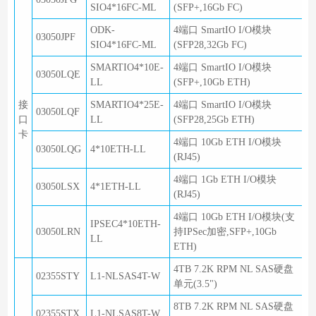
SIO4*16FC-ML
(SFP+,16Gb FC)
ODK-
4端口 SmartIO I/O模块
03050JPF
SIO4*16FC-ML
(SFP28,32Gb FC)
SMARTIO4*10E-
4端口 SmartIO I/O模块
03050LQE
LL
(SFP+,10Gb ETH)
接
SMARTIO4*25E-
4端口 SmartIO I/O模块
03050LQF
口
LL
(SFP28,25Gb ETH)
卡
4端口 10Gb ETH I/O模块
03050LQG
4*10ETH-LL
(RJ45)
4端口 1Gb ETH I/O模块
03050LSX
4*1ETH-LL
(RJ45)
4端口 10Gb ETH I/O模块(支
IPSEC4*10ETH-
03050LRN
持IPSec加密,SFP+,10Gb
LL
ETH)
4TB 7.2K RPM NL SAS硬盘
02355STY
L1-NLSAS4T-W
单元(3.5")
8TB 7.2K RPM NL SAS硬盘
02355STX
L1-NLSAS8T-W