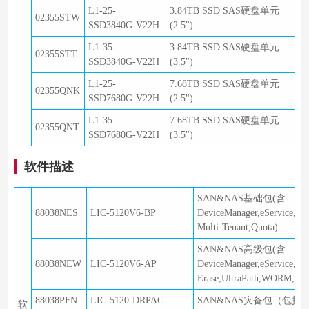
L1-25-
3.84TB SSD SAS硬盘单元
02355STW
SSD3840G-V22H
(2.5")
L1-35-
3.84TB SSD SAS硬盘单元
02355STT
SSD3840G-V22H
(3.5")
L1-25-
7.68TB SSD SAS硬盘单元
02355QNK
SSD7680G-V22H
(2.5")
L1-35-
7.68TB SSD SAS硬盘单元
02355QNT
SSD7680G-V22H
(3.5")
软件描述
SAN&NAS基础包(含
88038NES
LIC-5120V6-BP
DeviceManager,eService,A
Multi-Tenant,Quota)
SAN&NAS高级包(含
88038NEW
LIC-5120V6-AP
DeviceManager,eService,Ac
Erase,UltraPath,WORM,Multi
88038PFN
LIC-5120-DRPAC
SAN&NAS灾备包（包括Repli
软