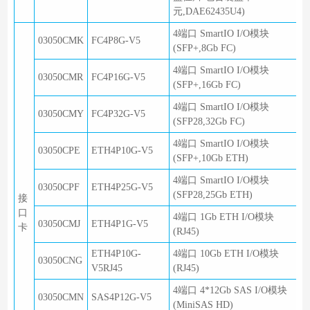
元,DAE62435U4)
4端口 SmartIO I/O模块
03050CMK
FC4P8G-V5
(SFP+,8Gb FC)
4端口 SmartIO I/O模块
03050CMR
FC4P16G-V5
(SFP+,16Gb FC)
4端口 SmartIO I/O模块
03050CMY
FC4P32G-V5
(SFP28,32Gb FC)
4端口 SmartIO I/O模块
03050CPE
ETH4P10G-V5
(SFP+,10Gb ETH)
4端口 SmartIO I/O模块
03050CPF
ETH4P25G-V5
(SFP28,25Gb ETH)
接
口
4端口 1Gb ETH I/O模块
03050CMJ
ETH4P1G-V5
卡
(RJ45)
ETH4P10G-
4端口 10Gb ETH I/O模块
03050CNG
V5RJ45
(RJ45)
4端口 4*12Gb SAS I/O模块
03050CMN
SAS4P12G-V5
(MiniSAS HD)