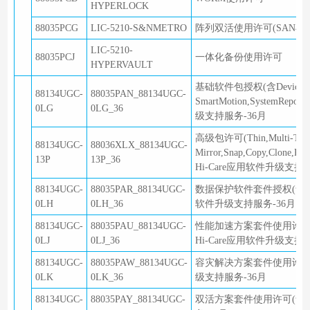
HYPERLOCK
88035PCG
LIC-5210-S&NMETRO
阵列双活使用许可(SAN与N
LIC-5210-
88035PCJ
一体化备份使用许可
HYPERVAULT
基础软件包授权(含DeviceManager,
88134UGC-
88035PAN_88134UGC-
SmartMotion,SystemReport
0LG
0LG_36
级支持服务-36月
高级包许可(Thin,Multi-Tenant,
88134UGC-
88036XLX_88134UGC-
Mirror,Snap,Copy,Clone,Repl
13P
13P_36
Hi-Care应用软件升级支持服务 
88134UGC-
88035PAR_88134UGC-
数据保护软件套件授权(含HyperSna
0LH
0LH_36
软件升级支持服务-36月
88134UGC-
88035PAU_88134UGC-
性能加速方案套件使用许可(含SmartT
0LJ
0LJ_36
Hi-Care应用软件升级支持服
88134UGC-
88035PAW_88134UGC-
容灾解决方案套件使用许可(含Hype
0LK
0LK_36
级支持服务-36月
88134UGC-
88035PAY_88134UGC-
双活方案套件使用许可(含Hyper