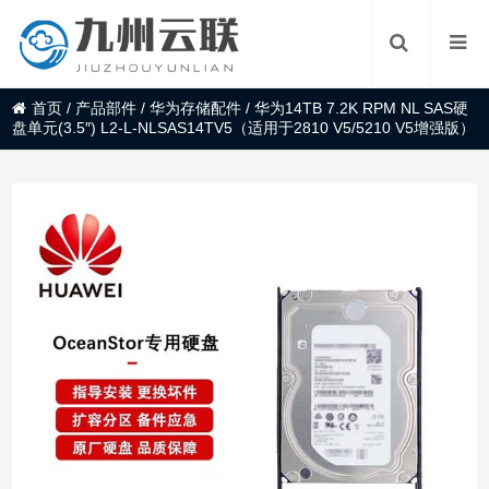
首页
/
产品部件
/
华为存储配件
/
华为14TB 7.2K RPM NL SAS硬
盘单元(3.5″) L2-L-NLSAS14TV5（适用于2810 V5/5210 V5增强版）