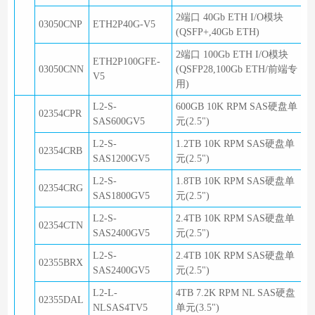
2端口 40Gb ETH I/O模块
03050CNP
ETH2P40G-V5
(QSFP+,40Gb ETH)
2端口 100Gb ETH I/O模块
ETH2P100GFE-
03050CNN
(QSFP28,100Gb ETH/前端专
V5
用)
L2-S-
600GB 10K RPM SAS硬盘单
02354CPR
SAS600GV5
元(2.5")
L2-S-
1.2TB 10K RPM SAS硬盘单
02354CRB
SAS1200GV5
元(2.5")
L2-S-
1.8TB 10K RPM SAS硬盘单
02354CRG
SAS1800GV5
元(2.5")
L2-S-
2.4TB 10K RPM SAS硬盘单
02354CTN
SAS2400GV5
元(2.5")
L2-S-
2.4TB 10K RPM SAS硬盘单
02355BRX
SAS2400GV5
元(2.5")
L2-L-
4TB 7.2K RPM NL SAS硬盘
02355DAL
NLSAS4TV5
单元(3.5")