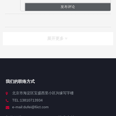
展开更多
网站导航
产品中心
我们的联络方式
技术中心
北京市海淀区宝盛西里小区兴缘写字楼
TEL:13810713934
解决方案
e-mail:dufei@6ict.com