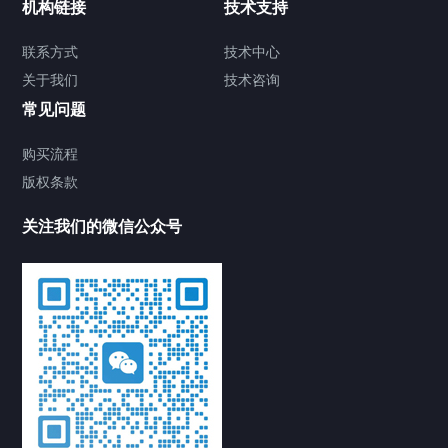
机构链接
技术支持
产品中心
解决方案
新闻中心
联系方式
技术中心
关于我们
技术咨询
华为AR5710-S52T2XE4路由器 企业路
常见问题
由器
2025/03/17
475
华为路由器
AR5710-
购买流程
S52T2XE4路由器
NetEngine AR5710-S52T2XE4
企业
版权条款
级路由器
华为AR5710-S52T2XE4
关注我们的微信公众号
Dell戴尔 Precision R7960 机架式图形工
作站
2023/04/12
1670
DELL图形工作站
2u
机架式工作站
Dell R7960
Dell工作站代理
precision机
架式工作站
戴尔2u机架
戴尔2u机架式工作站
戴尔precision
戴尔precision工
作站
戴尔工作站
戴尔工作职责R7960
锐捷RG-RSR20-X1-52企业级路由器 54
口多业务盒式接入路由器，6个WAN口，
48个LAN口