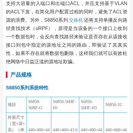
支持大容量的入端口和出端口ACL，并且支持基于VLAN
的ACL下发，在简化用户配置过程的同时，避免了ACL资
源的浪费。另外，S6850系列
交换机
还将支持单播反向路
径查找技术（uRPF），原理是当设备的一个接口上收到
一个数据包时，会反向查找路径来验证是否存在从该接收
接口到包中指定的源地址之间的路由，即验证了其真实
性，如果不存在就将数据包删除，这样我们就可以有效杜
绝网络中日益泛滥的源地址欺骗。
产品规格
S6850系列系统特性
S6850-
S6850-56HF-
S6850-
项目
S6850-2C
56HF-G
H1
56HF-H3
外形尺寸
（宽×深×
高）（单
440×400×44
440×460×43.6
440×400×44
440×660×44.2