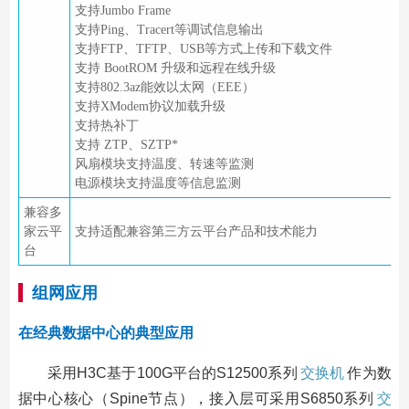
支持Jumbo Frame
支持Ping、Tracert等调试信息输出
支持FTP、TFTP、USB等方式上传和下载文件
支持 BootROM 升级和远程在线升级
支持802.3az能效以太网（EEE）
支持XModem协议加载升级
支持热补丁
支持 ZTP、SZTP*
风扇模块支持温度、转速等监测
电源模块支持温度等信息监测
兼容多
家云平
支持适配兼容第三方云平台产品和技术能力
台
组网应用
在经典数据中心的典型应用
采用H3C基于100G平台的S12500系列
交换机
作为数
据中心核心（Spine节点），接入层可采用S6850系列
交