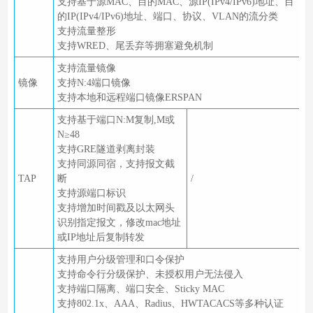
支持基于源MAC、目的MAC、源IP(IPv4/IPv6)地址、目
的IP(IPv4/IPv6)地址、端口、协议、VLAN的流分类
支持流量整形
支持WRED、尾丢弃等拥塞避免机制
支持流量镜像
镜像
支持N:4端口镜像
支持本地和远程端口镜像ERSPAN
支持基于端口N:M复制,M或
N≥48
支持GRE隧道剥离封装
支持同源同宿，支持报文截
TAP
断
/
支持源端口标识
支持增加时间戳及以太网头
识别指定报文，修改mac地址
或IP地址后复制转发
支持用户分级管理和口令保护
支持命令行分级保护、未授权用户无法侵入
支持端口隔离、端口安全、Sticky MAC
支持802.1x、AAA、Radius、HWTACACS等多种认证