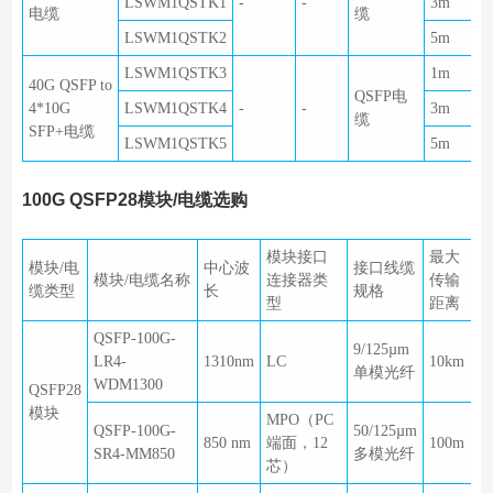
LSWM1QSTK1
-
-
3m
电缆
缆
LSWM1QSTK2
5m
LSWM1QSTK3
1m
40G QSFP to
QSFP电
4*10G
LSWM1QSTK4
-
-
3m
缆
SFP+电缆
LSWM1QSTK5
5m
100G QSFP28模块/电缆选购
模块接口
最大
模块/电
中心波
接口线缆
模块/电缆名称
连接器类
传输
缆类型
长
规格
型
距离
QSFP-100G-
9/125µm
LR4-
1310nm
LC
10km
单模光纤
WDM1300
QSFP28
模块
MPO（PC
QSFP-100G-
50/125µm
850 nm
端面，12
100m
SR4-MM850
多模光纤
芯）