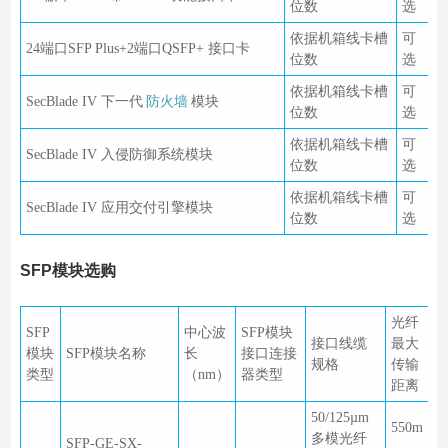
位数
选
依据机箱线卡槽
可
24端口SFP Plus+2端口QSFP+ 接口卡
位数
选
依据机箱线卡槽
可
SecBlade IV 下一代
防火墙
模块
位数
选
依据机箱线卡槽
可
SecBlade IV 入侵防御系统模块
位数
选
依据机箱线卡槽
可
SecBlade IV 应用交付引擎模块
位数
选
SFP模块选购
光纤
SFP
中心波
SFP模块
接口线缆
最大
模块
SFP模块名称
长
接口连接
规格
传输
类型
（nm）
器类型
距离
50/125µm
550m
多模光纤
SFP-GE-SX-