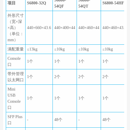
S6800-
S6800-
项目
S6800-32Q
S6800-54HF
54QF
54QT
外形尺寸
（宽×深
×高）
440×660×43.6
440×400×44
440×460×44
440×460×43.6
（单位：
mm）
满配重量
≤13kg
≤10kg
≤10kg
≤10kg
Console
1个
1个
1个
1个
口
带外管理
1个
2个
2个
2个
以太网口
Mini
USB
1个
1个
1个
1个
Console
口
SFP Plus
-
48个
-
48个
口