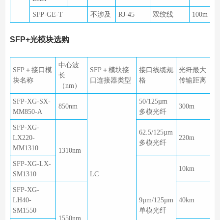
SFP-GE-T
不涉及
RJ-45
双绞线
100m
SFP+光模块选购
中心波
SFP＋接口模
SFP＋模块接
接口线缆规
光纤最大
长
块名称
口连接器类型
格
传输距离
（nm）
SFP-XG-SX-
50/125µm
850nm
300m
MM850-A
多模光纤
SFP-XG-
62.5/125µm
LX220-
220m
多模光纤
MM1310
1310nm
SFP-XG-LX-
10km
SM1310
LC
SFP-XG-
LH40-
9µm/125µm
40km
SM1550
单模光纤
1550nm