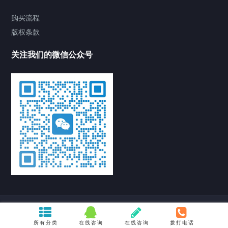
购买流程
版权条款
关注我们的微信公众号
Copyright © 2021 北京九州云联科技有限公司 版权所有 |
备案号京ICP备
2021001308号-1
所有分类
在线咨询
在线咨询
拨打电话