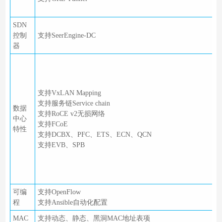
T
SDN
控制
支持SeerEngine-DC
器
支持VxLAN Mapping
M
支持服务链Service chain
数据
支持RoCE v2无损网络
S
中心
支持FCoE
特性
支持DCBX、PFC、ETS、ECN、QCN
支持EVB、SPB
可编
支持OpenFlow
程
支持Ansible自动化配置
MAC
支持动态、静态、黑洞MAC地址表项