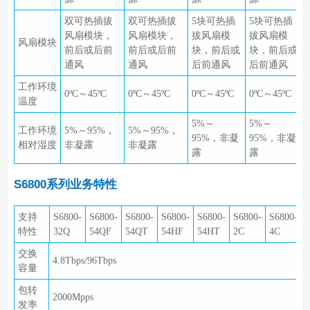
双可热插拔
双可热插拔
5块可热插
5块可热插
风扇模块，
风扇模块，
拔风扇模
拔风扇模
风扇模块
前后或后前
前后或后前
块，前后或
块，前后或
通风
通风
后前通风
后前通风
工作环境
0ºC～45ºC
0ºC～45ºC
0ºC～45ºC
0ºC～45ºC
温度
5%～
5%～
工作环境
5%～95%，
5%～95%，
95%，非凝
95%，非凝
相对湿度
非凝露
非凝露
露
露
S6800系列业务特性
支持
S6800-
S6800-
S6800-
S6800-
S6800-
S6800-
S6800-
S
特性
32Q
54QF
54QT
54HF
54HT
2C
4C
交换
4.8Tbps/96Tbps
4
容量
包转
2000Mpps
发率