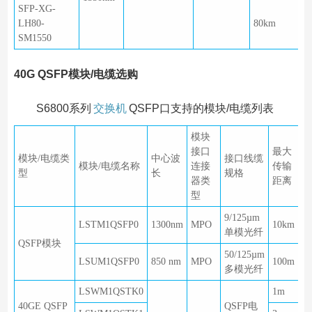
SFP-XG-
LH80-
80km
SM1550
40G QSFP模块/电缆选购
S6800系列
交换机
QSFP口支持的模块/电缆列表
模块
接口
最大
模块/电缆类
中心波
接口线缆
模块/电缆名称
连接
传输
型
长
规格
器类
距离
型
9/125µm
LSTM1QSFP0
1300nm
MPO
10km
单模光纤
QSFP模块
50/125µm
LSUM1QSFP0
850 nm
MPO
100m
多模光纤
LSWM1QSTK0
1m
40GE QSFP
QSFP电