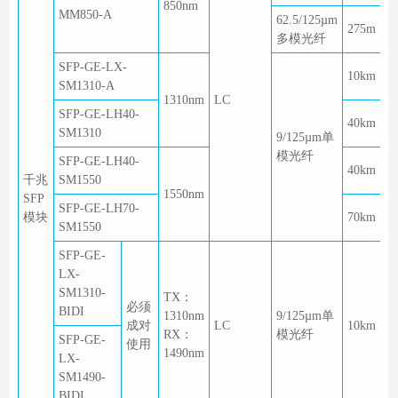
850nm
MM850-A
62.5/125µm
275m
多模光纤
SFP-GE-LX-
10km
SM1310-A
1310nm
LC
SFP-GE-LH40-
40km
SM1310
9/125µm单
模光纤
SFP-GE-LH40-
40km
千兆
SM1550
1550nm
SFP
SFP-GE-LH70-
模块
70km
SM1550
SFP-GE-
LX-
SM1310-
TX：
必须
BIDI
1310nm
9/125µm单
成对
LC
10km
RX：
模光纤
SFP-GE-
使用
1490nm
LX-
SM1490-
BIDI