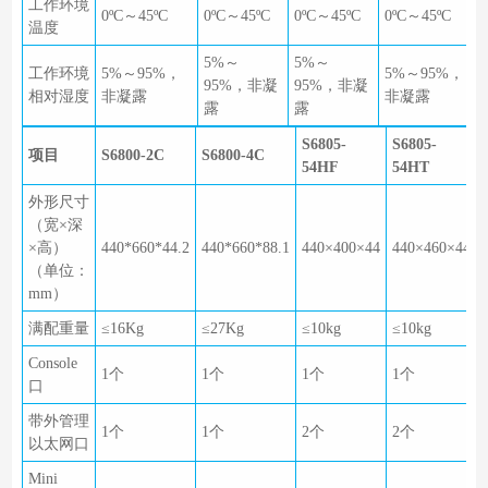
工作环境
0ºC～45ºC
0ºC～45ºC
0ºC～45ºC
0ºC～45ºC
温度
5%～
5%～
工作环境
5%～95%，
5%～95%，
95%，非凝
95%，非凝
相对湿度
非凝露
非凝露
露
露
S6805-
S6805-
项目
S6800-2C
S6800-4C
54HF
54HT
外形尺寸
（宽×深
×高）
440*660*44.2
440*660*88.1
440×400×44
440×460×44
（单位：
mm）
满配重量
≤16Kg
≤27Kg
≤10kg
≤10kg
Console
1个
1个
1个
1个
口
带外管理
1个
1个
2个
2个
以太网口
Mini