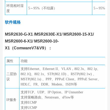
环境相对湿
5～95%（不结露）
5～95%
度
软件规格
MSR2630-G-X1 /MSR2630E-X1/ MSR2600-15-X1/
MSR2600-6-X1/ MSR2600-10-
X1（ComwareV7&V9）：
属性
功能
支持Ethernet、Ethernet II、VLAN，802.3x、802.1p、
二层协
802.1Q、802.1x、STP(802.1D) 、RSTP(802.1w) 、
议
MSTP(802.1s) 、PPP、PPPoE Client、PPPoE Server、
HDLC、FR、DDR、Modem、ISDN等
支持TCP、UDP、IP Option、IP Unnumber
支持策略路由、Netstream、sFlow等
IP服务
支持ECMP
支持UCMP