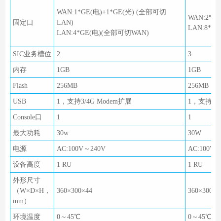
WAN:1*GE(电)+1*GE(光) (全部可切
WAN:2*G
固定口
LAN)
LAN:8*G
LAN:4*GE(电)(全部可切WAN)
SIC业务槽位
2
3
内存
1GB
1GB
Flash
256MB
256MB
USB
1，支持3/4G Modem扩展
1，支持3/4
Console口
1
1
最大功耗
30w
30W
电源
AC:100V～240V
AC:100V～
设备高度
1 RU
1 RU
外形尺寸
（W×D×H，
360×300×44
360×300×4
mm）
环境温度
0～45℃
0～45℃