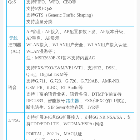
QoS
支持FIFO、WFQ、CBQ等
支持5级HQoS
支持GTS（Generic Traffic Shaping）
支持流量分类
AP管理：AP接入、AP配置参数下发、AP版本升级、
无线
AP重启、AP显示
控制器
WLAN接入、WLAN用户安全、WLAN用户接入认证、
（AC）
WLAN漫游等；
注：MSR2630E-X1暂不支持内置AC
支持FXS/FXO/E&M/VE1/VT1、支持R2、DSS1、
Q.sig、Digital E&M等
支持G.711、G.723、G.726、G.729AB、AMR-NB、
语音
GSM-FR、iLBC、RT-Audio等
支持丰富的语音业务、语音备份、DTMF传输支持
RFC2833、智能拨号
路由器
、FXS和FXO的1:1绑定、
断电逃生、SIP Sever本地存活、IVR等
支持扩展3/4G和5G扩展接入，支持5G NR NSA/SA，支
3/4/5G
持TDD/FDD LTE、WCDMA/HSPA+网络
PORTAL、802.1x、MAC认证