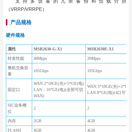
支持多设备的冗余备份和负载分担
（VRRP/VRRPE）
产品规格
硬件规格
属性
MSR2630-G-X1
MSR2630E-X1
转发性能
40Mpps
20Mpps
整机交换容
105Gbps
105Gbps
量
WAN:2*10GE(光)+5*GE(电)
WAN:3*10GE(光)+2*GE(
固定口
LAN：16*GE(电)(全部可切
LAN:8*GE(电)(4口可切
WAN)
SIC业务槽
2
2
位
内存
2GB
4GB
FLASH
4GB
4GB