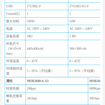
USB
1*USB2.0
1*USB3.0/2.0
Console口
1
1
最大功耗
100W
54W
电源
AC:100V～240V
AC:100V～240V
设备高度
1RU
1 RU
外形尺寸
（W×D×H，
440x400x44
360×300×44
mm）
环境温度
0～45℃
0～45℃
环境相对湿
5～95%（不结露）
5～95%（不结露）
度
属性
MSR2600-6-X1
MSR2600-
转发性能
2Mpps
600Kpps
整机交换容
24Gbps
20Gbps
量