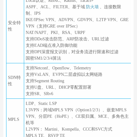
Local认证、RBAC、Radius、Tacacs+
ASPF、ACL、FILTER、基于域
防火墙
、连接数限
制、IPS
IKE/IPSec VPN、ADVPN、GDVPN、L2TP VPN、GRE
安全特
VPN（支持GRE over IPSec）
性
NAT/NAPT、PKI、RSA、URPF
支持DDoS攻击防范、ARP防攻击、URL过滤
支持EAD端点准入防御功能
支持DPI深度报文识别，对业务流进行限速和过滤
国密SM1/2/3/4算法
支持Netconf、Openflow、Telemetry
支持VxLAN、EVPN二层虚拟以太网链路
SDN特
支持Segment Routing
性
支持U盘、URL、DHCP零配置部署
支持SR、SRv6
LDP、Static LSP
L3VPN：跨域MPLS VPN（Option1/2/3）、嵌套MPLS
VPN、分层PE（HoPE）、CE双归属、MCE、多角色主
MPLS
机等
L2VPN： Martini、Kompella、CCC和SVC方式
MPLS TE、RSVP TE