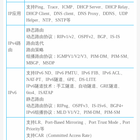
支持Ping、Trace、ICMP、DHCP Server、DHCP Relay、
IP应用
DHCP Client、DNS client、DNS Proxy、DDNS、UDP
Helper、NTP、SNTP等
静态路由
动态路由协议：RIPv1/v2、OSPFv2、BGP、IS-IS
IPv4路
路由迭代
由
路由策略
组播路由协议：IGMPV1/V2/V3、PIM-DM、PIM-SM、
MBGP、MSDP
支持IPv6 ND、IPv6 PMTU、IPv6 FIB、IPv6 ACL、
NAT-PT、IPv6隧道、6PE、DS-LITE
IPv6隧道技术：手工隧道、自动隧道、GRE隧道、
IPv6
6to4、ISATAP
静态路由
动态路由协议：RIPng、OSPFv3、IS-ISv6、BGP4+
IPv6组播协议：MLD V1/V2、PIM-DM、PIM-SM
支持LR、Port-Based Mirroring 、Port Trust Mode，Port
Priority等
支持CAR（Committed Access Rate）