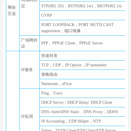
议
STP(802.1D)，RSTP(802.1w)，MSTP(802.1s)
网络
互连
GVRP
PORT LOOPBACK，PORT MUTILCAST
suppression，端口镜像
广域网协
PPP、PPPoE Client、PPPoE Server
议
快速转发
TCP，UDP，IP Option，IP unnumber
IP服务
策略路由
Netstream，sFlow
Ping、Trace
DHCP Server / DHCP Relay/ DHCP Client
DNS client/DNS Static，DNS Proxy，DDNS
IP应用
IP Accounting，UDP Helper，NTP
Telnet，TFTP Client/FTP Client/FTP Server