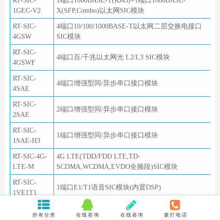
RT-SIC-
1端口1000BASE-T(RJ45)+1端口1000BASE-
1GEC-V2
X(SFP,Combo)以太网SIC模块
RT-SIC-
4端口10/100/1000BASE-T以太网二层交换电接口
4GSW
SIC模块
RT-SIC-
4端口百/千兆以太网光 L2/L3 SIC模块
4GSWF
RT-SIC-
4端口增强型同/异步串口接口模块
4SAE
RT-SIC-
2端口增强型同/异步串口接口模块
2SAE
RT-SIC-
1端口增强型同/异步串口接口模块
1SAE-H3
RT-SIC-4G-
4G LTE(TDD/FDD LTE,TD-
LTE-M
SCDMA,WCDMA,EVDO全频段)SIC模块
RT-SIC-
1端口E1/T1语音SIC模块(内置DSP)
1VE1T1
RT-SIC-
2端口语音模块用户电路接口板
所有分类
在线咨询
在线咨询
拨打电话
2FXS-V2-H3