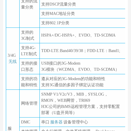
支持的流
支持DSCP流量分类
量分类
支持MAC地址分类
支持802.1P分类
支持的
HSPA+/DC-HSPA+、EVDO、TD-SCDMA
3G制式
支持4G-
TDD-LTE:Band40/39/38；FDD-LTE：Band1;
LTE制式
3/4G
无线
支持的接
USB接口的3G-Modem
口形态
3G模块（WCDMA、EVDO、TD-SCDMA）
支持的功
遵从对应的3G-Modem的功能和特性
能和特性
支持3G通信的多因子绑定认证功能
SNMP V1/V2c/V3，MIB，SYSLOG，
RMON，WEB网管，TR069
网络管理
H3C公司的BiMS远程管理方案，支持零配置
部署（U盘开局等）
DMC
串口
服务器
设备管理中心
服