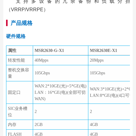
支持多设备的冗余备份和负载分担
（VRRP/VRRPE）
产品规格
硬件规格
属性
MSR2630-G-X1
MSR2630E-X1
转发性能
40Mpps
20Mpps
整机交换容
105Gbps
105Gbps
量
WAN:2*10GE(光)+5*GE(电)
WAN:3*10GE(光)+2*GE(
固定口
LAN：16*GE(电)(全部可切
LAN:8*GE(电)(4口可切
WAN)
SIC业务槽
2
2
位
内存
2GB
4GB
FLASH
4GB
4GB