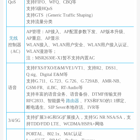
QoS
支持FIFO、WFQ、CBQ等
支持5级HQoS
支持GTS（Generic Traffic Shaping）
支持流量分类
AP管理：AP接入、AP配置参数下发、AP版本升级、
无线
AP重启、AP显示
控制器
WLAN接入、WLAN用户安全、WLAN用户接入认证、
（AC）
WLAN漫游等；
注：MSR2630E-X1暂不支持内置AC
支持FXS/FXO/E&M/VE1/VT1、支持R2、DSS1、
Q.sig、Digital E&M等
支持G.711、G.723、G.726、G.729AB、AMR-NB、
语音
GSM-FR、iLBC、RT-Audio等
支持丰富的语音业务、语音备份、DTMF传输支持
RFC2833、智能拨号
路由器
、FXS和FXO的1:1绑定、
断电逃生、SIP Sever本地存活、IVR等
支持扩展3/4G和5G扩展接入，支持5G NR NSA/SA，支
3/4/5G
持TDD/FDD LTE、WCDMA/HSPA+网络
PORTAL、802.1x、MAC认证