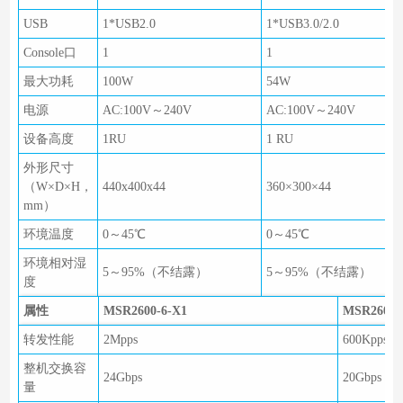
USB
1*USB2.0
1*USB3.0/2.0
Console口
1
1
最大功耗
100W
54W
电源
AC:100V～240V
AC:100V～240V
设备高度
1RU
1 RU
外形尺寸
（W×D×H，
440x400x44
360×300×44
mm）
环境温度
0～45℃
0～45℃
环境相对湿
5～95%（不结露）
5～95%（不结露）
度
属性
MSR2600-6-X1
MSR2600-
转发性能
2Mpps
600Kpps
整机交换容
24Gbps
20Gbps
量