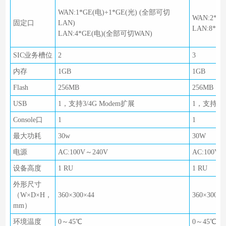
WAN:1*GE(电)+1*GE(光) (全部可切
WAN:2*G
固定口
LAN)
LAN:8*G
LAN:4*GE(电)(全部可切WAN)
SIC业务槽位
2
3
内存
1GB
1GB
Flash
256MB
256MB
USB
1，支持3/4G Modem扩展
1，支持3/4
Console口
1
1
最大功耗
30w
30W
电源
AC:100V～240V
AC:100V～
设备高度
1 RU
1 RU
外形尺寸
（W×D×H，
360×300×44
360×300×4
mm）
环境温度
0～45℃
0～45℃