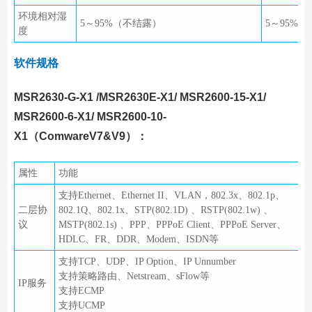
环境相对湿
5～95%（不结露）
5～95%
度
软件规格
MSR2630-G-X1 /MSR2630E-X1/ MSR2600-15-X1/
MSR2600-6-X1/ MSR2600-10-
X1（ComwareV7&V9）：
属性
功能
支持Ethernet、Ethernet II、VLAN，802.3x、802.1p、
二层协
802.1Q、802.1x、STP(802.1D) 、RSTP(802.1w) 、
议
MSTP(802.1s) 、PPP、PPPoE Client、PPPoE Server、
HDLC、FR、DDR、Modem、ISDN等
支持TCP、UDP、IP Option、IP Unnumber
支持策略路由、Netstream、sFlow等
IP服务
支持ECMP
支持UCMP