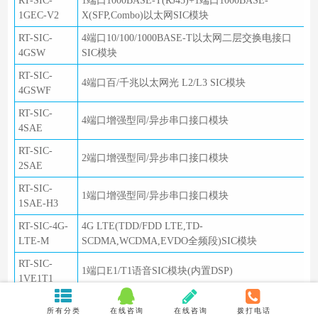
RT-SIC-
1端口1000BASE-T(RJ45)+1端口1000BASE-
1GEC-V2
X(SFP,Combo)以太网SIC模块
RT-SIC-
4端口10/100/1000BASE-T以太网二层交换电接口
4GSW
SIC模块
RT-SIC-
4端口百/千兆以太网光 L2/L3 SIC模块
4GSWF
RT-SIC-
4端口增强型同/异步串口接口模块
4SAE
RT-SIC-
2端口增强型同/异步串口接口模块
2SAE
RT-SIC-
1端口增强型同/异步串口接口模块
1SAE-H3
RT-SIC-4G-
4G LTE(TDD/FDD LTE,TD-
LTE-M
SCDMA,WCDMA,EVDO全频段)SIC模块
RT-SIC-
1端口E1/T1语音SIC模块(内置DSP)
1VE1T1
RT-SIC-
2端口语音模块用户电路接口板
所有分类
在线咨询
在线咨询
拨打电话
2FXS-V2-H3