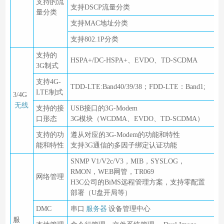
支持的流
支持DSCP流量分类
量分类
支持MAC地址分类
支持802.1P分类
支持的
HSPA+/DC-HSPA+、EVDO、TD-SCDMA
3G制式
支持4G-
TDD-LTE:Band40/39/38；FDD-LTE：Band1;
LTE制式
3/4G
无线
支持的接
USB接口的3G-Modem
口形态
3G模块（WCDMA、EVDO、TD-SCDMA）
支持的功
遵从对应的3G-Modem的功能和特性
能和特性
支持3G通信的多因子绑定认证功能
SNMP V1/V2c/V3，MIB，SYSLOG，
RMON，WEB网管，TR069
网络管理
H3C公司的BiMS远程管理方案，支持零配置
部署（U盘开局等）
DMC
串口
服务器
设备管理中心
服