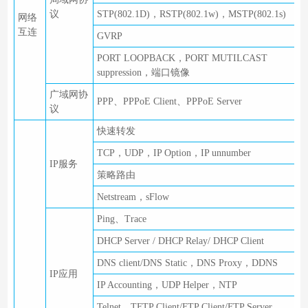
议
STP(802.1D)，RSTP(802.1w)，MSTP(802.1s)
网络
互连
GVRP
PORT LOOPBACK，PORT MUTILCAST
suppression，端口镜像
广域网协
PPP、PPPoE Client、PPPoE Server
议
快速转发
TCP，UDP，IP Option，IP unnumber
IP服务
策略路由
Netstream，sFlow
Ping、Trace
DHCP Server / DHCP Relay/ DHCP Client
DNS client/DNS Static，DNS Proxy，DDNS
IP应用
IP Accounting，UDP Helper，NTP
Telnet，TFTP Client/FTP Client/FTP Server