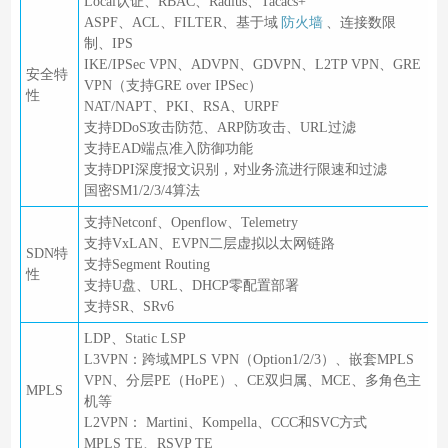
Local认证、RBAC、Radius、Tacacs+
ASPF、ACL、FILTER、基于域
防火墙
、连接数限
制、IPS
IKE/IPSec VPN、ADVPN、GDVPN、L2TP VPN、GRE
安全特
VPN（支持GRE over IPSec）
性
NAT/NAPT、PKI、RSA、URPF
支持DDoS攻击防范、ARP防攻击、URL过滤
支持EAD端点准入防御功能
支持DPI深度报文识别，对业务流进行限速和过滤
国密SM1/2/3/4算法
支持Netconf、Openflow、Telemetry
支持VxLAN、EVPN二层虚拟以太网链路
SDN特
支持Segment Routing
性
支持U盘、URL、DHCP零配置部署
支持SR、SRv6
LDP、Static LSP
L3VPN：跨域MPLS VPN（Option1/2/3）、嵌套MPLS
VPN、分层PE（HoPE）、CE双归属、MCE、多角色主
MPLS
机等
L2VPN： Martini、Kompella、CCC和SVC方式
MPLS TE、RSVP TE