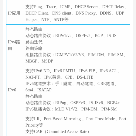
支持Ping、Trace、ICMP、DHCP Server、DHCP Relay、
IP应用
DHCP Client、DNS client、DNS Proxy、DDNS、UDP
Helper、NTP、SNTP等
静态路由
动态路由协议：RIPv1/v2、OSPFv2、BGP、IS-IS
IPv4路
路由迭代
由
路由策略
组播路由协议：IGMPV1/V2/V3、PIM-DM、PIM-SM、
MBGP、MSDP
支持IPv6 ND、IPv6 PMTU、IPv6 FIB、IPv6 ACL、
NAT-PT、IPv6隧道、6PE、DS-LITE
IPv6隧道技术：手工隧道、自动隧道、GRE隧道、
IPv6
6to4、ISATAP
静态路由
动态路由协议：RIPng、OSPFv3、IS-ISv6、BGP4+
IPv6组播协议：MLD V1/V2、PIM-DM、PIM-SM
支持LR、Port-Based Mirroring 、Port Trust Mode，Port
Priority等
支持CAR（Committed Access Rate）