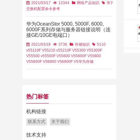
2021/03/17
12344
网络产品知识
华为
交换机配置
命令参考
华为OceanStor 5000, 5000F, 6000,
6000F系列存储与服务器链接说明（连
接GE/10GE电端口）
2021/03/18
3736
存储知识
5110
v5
5110F V5
5210 v5
5210F V5
5300 V5
5300F
V5
5500 v5
5500F V5
5600 V5
5600F V5
5800
V5
5800F V5
6800 V5
6800F V5
华为存储
热门标签
机构链接
联系方式
关于我们
技术支持