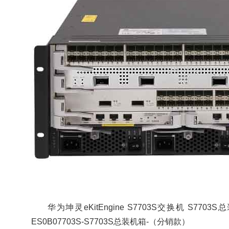
不同的应用服务器负载
华为云产品VIP价格
均衡解决方案
《购买流程》
2021/03/17
3518
互
2021/03/24
2796
联网行业
其他行业
医疗行业
教
品促销
行业资讯
华为
育行业
金融行业
应用服务
为云服务器
购买流程
均衡
华为AR6140E-S路
全方位解析——高性
多站融合边缘数据中心
配置×多元场景适配
方案
时促销进行中
2021/02/26
4240
其
2026/01/13
221
产品促销
他行业
数据中心
华为S5731-H24P4
戴尔移动办公解决方案
交换机 最新到货128
2021/01/14
3175
互
元
联网行业
教育行业
华为坤灵eKitEngine S7703S交换机 S7703S总装机箱
金融行业
2021/03/18
2356
戴尔解决方案
移动办公
解决
ES0B07703S-S7703S总装机箱-（分销款）
品促销
S5731-H24P4XC
华为交换机