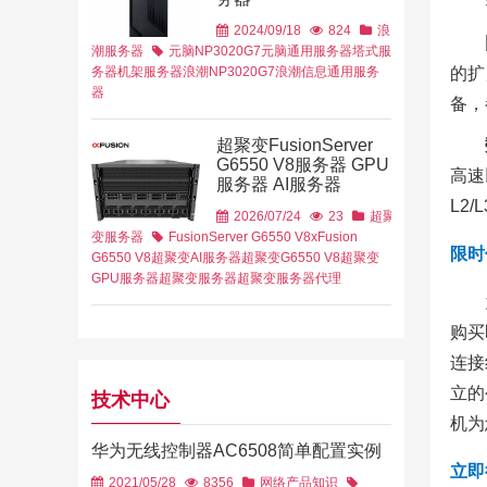
2024/09/18
824
浪
潮服务器
元脑NP3020G7
元脑通用服务器
塔式服
务器
机架服务器
浪潮NP3020G7
浪潮信息
通用服务
的扩
器
备，
超聚变FusionServer
G6550 V8服务器 GPU
高速
服务器 AI服务器
L2
2026/07/24
23
超聚
变服务器
FusionServer G6550 V8
xFusion
限时
G6550 V8
超聚变AI服务器
超聚变G6550 V8
超聚变
GPU服务器
超聚变服务器
超聚变服务器代理
购买
连接
立的
技术中心
机为
华为无线控制器AC6508简单配置实例
立即
2021/05/28
8356
网络产品知识