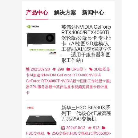
产品中心
解决方案
新闻中心
英伟达NVIDIA GeForce
RTX4060/RTX4060Ti
涡轮版/公版显卡 专业显
卡（AI绘图/3D建模/人
工智能/AI加速/深度学习
——适用于服务器和图
器
解决方案
负载
形工作站）
2025/09/28
299
GPU显卡
3D绘图显
卡
AI加速卡
NVIDIA GeForce RTX4060
NVIDIA
GeForce RTX4060Ti
NVIDIA显卡
图形工作站显卡
服务
器GPU
服务器显卡
英伟达显卡
视频剪辑显卡
设计显
卡
新华三H3C S6530X系
列下一代核心/汇聚高密
万兆/25G交换机
2024/10/12
913
H3C交换机
25G交换机
H3C交换机代理
S6530X-
方案