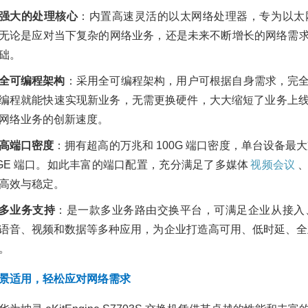
强大的处理核心
：内置高速灵活的以太网络处理器，专为以太
超云R3215服务器
数据中心虚拟化解决方
无论是应对当下复杂的网络业务，还是未来不断增长的网络需
路海光旗舰算力，2
案
架式信创云计算服务
础。
2021/01/20
3896
互
2026/05/27
110
联网行业
其他行业
医疗行业
教
全可编程架构
：采用全可编程架构，用户可根据自身需求，完
品促销
数据中心
虚拟化
解决方案
编程就能快速实现新业务，无需更换硬件，大大缩短了业务上线
华为S5730 SI/EI/H
网络业务的创新速度。
医院无线ap覆盖方案
交换机简单参数及对
2021/05/26
3590
医
高端口密度
：拥有超高的万兆和 100G 端口密度，单台设备最大支持 2
2021/04/22
2892
疗行业
无线AC
无线AP
无线
0GE 端口。如此丰富的端口配置，充分满足了多媒体
品促销
S5700交换机
视频会议
S
覆盖方案
交换机
S5730交换机
华为交换机
华为交换机金牌
高效与稳定。
理
云管理平台解决方案
多业务支持
：是一款多业务路由交换平台，可满足企业从接入
2021/01/20
2876
互
华为坤灵USG6000E
语音、视频和数据等多种应用，为企业打造高可用、低时延、全
联网行业
其他行业
医疗行业
教
S13-AC防火墙：企
络安全的坚固护盾
。
育行业
金融行业
云
解决方
2025/10/15
345
景适用，轻松应对网络需求
品促销