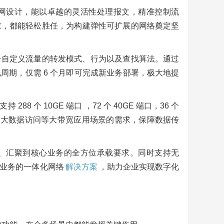
网设计，能以卓越的灵活性处理报文，精准控制流
｜双
求，都能轻松胜任，为构建弹性可扩展的网络奠定坚
U机
器
产
全自定义流量的转发模式、行为以及查找算法。通过
周期，仅需 6 个月即可完成新业务部署，极大地提
I系列
比
88 个 10GE 端口 ，72 个 40GE 端口，36 个
产
、大数据访问等大带宽应用场景的需求，保障数据传
5720
代
、汇聚到核心业务的全方位承载要求。同时支持无
-
业务的一体化网络
解决方案
，助力企业实现数字化
业网
产