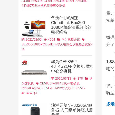
24X8C
S6530X-24Y8C
S6530X-48X8C
S6530X-
48Y8C
万兆交换机
新华三交换机
量。
华为(HUAWEI)
实基
CloudLink Box300-
1080P超高清视频会议
电视终端
育行业
金融行业
微码
2021/02/05
4054
华为视频会议
升了
Box300-1080P
CloudLink
华为视频会议
视频会议
超高
清
10
华为CE5855F-
48T4S2Q-F交换机 数据
输的
中心交换机
2025/03/13
378
华
为交换机
CE5855F-48T4S2Q-F交换机
线、
CloudEngine 5855F-48T4S2Q
华为CE5855F-
转型
48T4S2Q-F
案
多场
浪潮元脑NP3020G7服
务器 入门级单路塔式服
务器