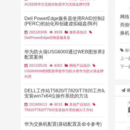
AC6508
华为无线控制器
华为无线金牌代理
网络
Dell PowerEdge服务器使用RAID控制器
(PERC)初始化和创建虚拟磁盘/阵列
而烦
2021/03/08
8939
服务器知识
换机
Dell
PowerEdge
控制器
服务器
标
华为防火墙USG6000通过WEB图形界面
配置案例
上一
2021/05/28
8302
网络产品知识
下一
USG6000
WEB图形界面
华为防火墙
华为防火墙金牌
代理
DELL工作站T5820/T7820/T7920工作站
安装win7x64位操作系统的方法
2019/06/13
8010
其他产品知识
T5820
T7820
T7920
安装操作系统
戴尔工作站
华为交换机配置(基础配置及命令参考)