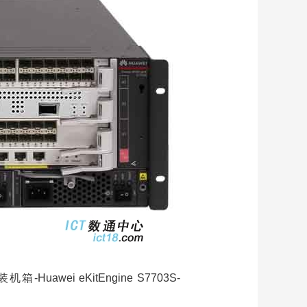
产
云
华
由器
能
×限
XC
00
-Huawei eKitEngine S7703S-
产