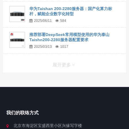
华为Taishan 200-2280服务器：国产化算力标
杆，赋能企业数字化转型
2025/06/11
584
推荐部署DeepSeek常用模型使用的华为泰山
Taishn200-2280服务器配置要求
2025/03/13
1017
展开更多
网站导航
产品中心
我们的联络方式
技术中心
北京市海淀区宝盛西里小区兴缘写字楼