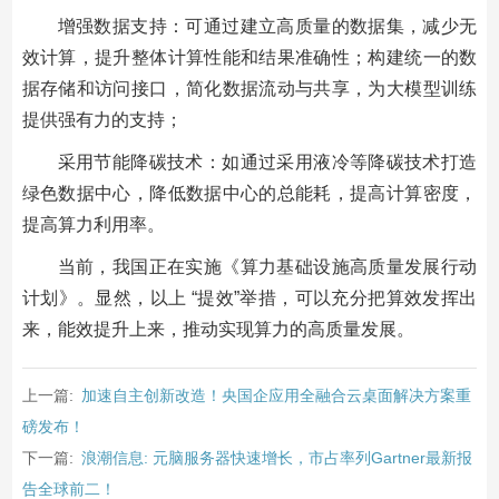
增强数据支持：可通过建立高质量的数据集，减少无
效计算，提升整体计算性能和结果准确性；构建统一的数
据存储和访问接口，简化数据流动与共享，为大模型训练
提供强有力的支持；
采用节能降碳技术：如通过采用液冷等降碳技术打造
绿色数据中心，降低数据中心的总能耗，提高计算密度，
提高算力利用率。
当前，我国正在实施《算力基础设施高质量发展行动
计划》。显然，以上 “提效”举措，可以充分把算效发挥出
来，能效提升上来，推动实现算力的高质量发展。
上一篇:
加速自主创新改造！央国企应用全融合云桌面解决方案重
磅发布！
下一篇:
浪潮信息: 元脑服务器快速增长，市占率列Gartner最新报
告全球前二！