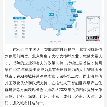
在2024年中国人工智能城市排行榜中，北京和杭州依
然稳居前两位。北京聚集了大批大模型企业，凭借大量人
才、成熟的企业和有力的政策扶持，持续位居首位；杭州
早在2021年就提出要成为具有全球影响力的人工智能头雁
城市，在AI领域持续深度求索，保持第二位。而上海凭借
其国际化优势和政策支持，在推动人工智能世界级产业集
群建设等方面表现出色，排名从2023年的第四位提升至第
三位。此外，深圳、广州、南京、成都、济南、天津、厦
门，进入城市排名前十。