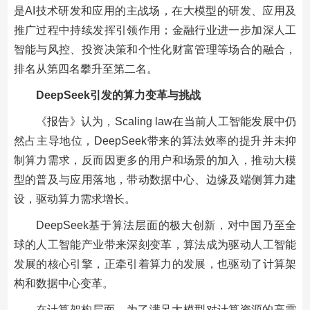
是AI技术研发和应用的主战场，在大模型的研发、应用及
推广过程中持续发挥引领作用；金融行业进一步加深人工
智能与风控、投资决策和个性化财富管理等场合的融合，
排名从第四名攀升至第二名。
DeepSeek引发的算力变革与挑战
《报告》认为，Scaling law在当前人工智能发展中仍
然占主导地位，DeepSeek带来的算法效率的提升并未抑
制算力需求，反而因更多的用户和场景的加入，推动大模
型的普及与应用落地，带动数据中心、边缘及端侧算力建
设，驱动算力需求增长。
DeepSeek基于算法层面的极大创新，对中国乃至全
球的人工智能产业带来深刻变革，算法成为驱动人工智能
发展的核心引擎，正牵引着算力的发展，也驱动了计算架
构和数据中心变革。
在计算架构层面，为了满足大模型对计算资源的高需