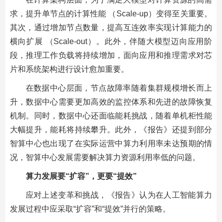
求，提升单节点的计算性能 （Scale-up）变得至关重要。
其次，通过增加节点数量，提高互连效率实现计算能力的
横向扩展 （Scale-out）。此外，伴随大模型迈向应用阶
段，推理工作负载将持续增加，面向应用和推理需求对芯
片和系统架构进行设计愈加重要。
在数据中心层面，节点故障率随着集群规模增长而上
升，数据中心需要更加高效的监控体系和先进的故障恢复
机制。同时，数据中心还面临能耗挑战，随着单机柜性能
大幅提升，能耗将持续攀升。此外，《报告》还提到部分
智算中心也出现了在实际运营中算力利用率未达预期的情
况，智算中心发展需要解决算力资源利用率低的问题。
算力发展要“扩容”，更要“提效”
应对上述变革和挑战，《报告》认为在人工智能算力
发展过程中应采取“扩容”和“提效”并行的策略。