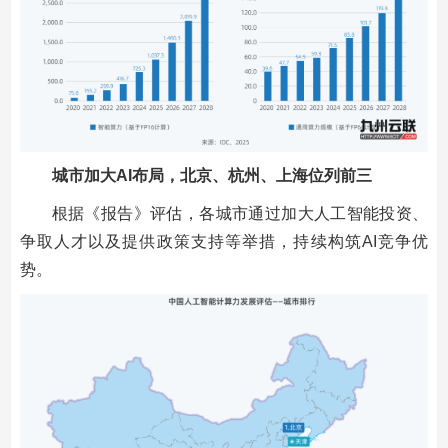
城市加大AI布局，北京、杭州、上海位列前三
根据《报告》评估，各城市通过加大人工智能投资、
争取人才以及提供政策支持等举措，持续构筑AI竞争优
势。