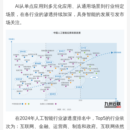
AI从单点应用到多元化应用、从通用场景到行业特定
场景，在各行业的渗透持续加深，具身智能的发展引发市
场关注。
在2024年人工智能行业渗透度排名中，Top5的行业依
次为：互联网、金融、运营商、制造和政府。互联网依然