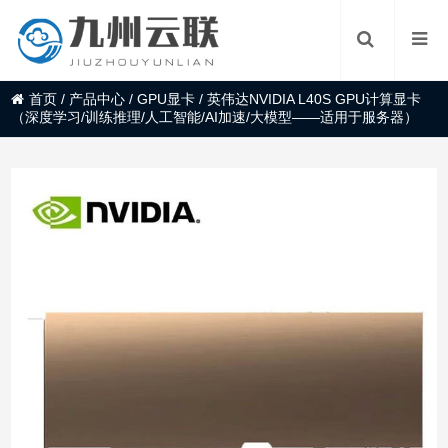
首页
/
产品中心
/
GPU显卡
/
英伟达NVIDIA L40S GPU计算显卡
（深度学习/训练推理/人工智能/AI加速/大模型——适用于服务器）