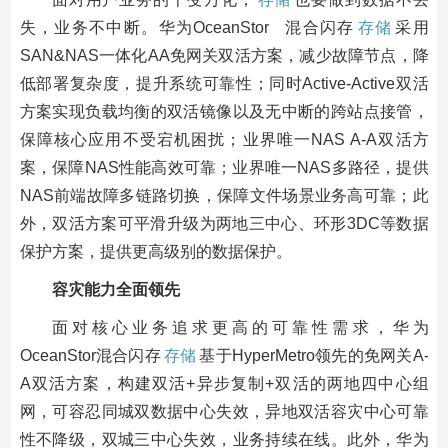
失，业务不中断。华为OceanStor 混合闪存
存储
采用
SAN&NAS一体化AA免网关双活方案，减少故障节点，降
低部署复杂度，提升系统可靠性；同时Active-Active双活
方案实现负载均衡的双活镜像以及无中断的跨站点接管，
保障核心应用不受宕机困扰；业界唯一NAS A-A双活方
案，保障NAS性能高效可靠；业界唯一NAS多路径，提供
NAS前端故障多链路切换，保障文件场景业务高可靠；此
外，双活方案可平滑升级为两地三中心、环形3DC等数据
保护方案，提供更高级别的数据保护。
容灾能力全面领先
面对核心业务追求更高的可靠性需求，华为
OceanStor混合闪存
存储
基于HyperMetro领先的免网关A-
A双活方案，构建双活+异步复制+双活的两地四中心组
网，可容忍同城双数据中心失效，异地双活容灾中心可靠
性不降级，双城三中心失效，业务持续在线。此外，华为