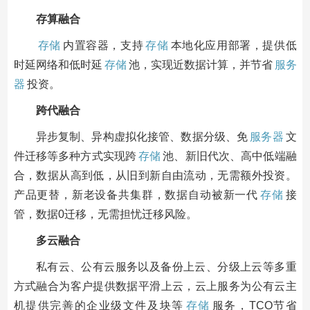
存算融合
存储
内置容器，支持
存储
本地化应用部署，提供低
时延网络和低时延
存储
池，实现近数据计算，并节省
服务
器
投资。
跨代融合
异步复制、异构虚拟化接管、数据分级、免
服务器
文
件迁移等多种方式实现跨
存储
池、新旧代次、高中低端融
合，数据从高到低，从旧到新自由流动，无需额外投资。
产品更替，新老设备共集群，数据自动被新一代
存储
接
管，数据0迁移，无需担忧迁移风险。
多云融合
私有云、公有云服务以及备份上云、分级上云等多重
方式融合为客户提供数据平滑上云，云上服务为公有云主
机提供完善的企业级文件及块等
存储
服务，TCO节省