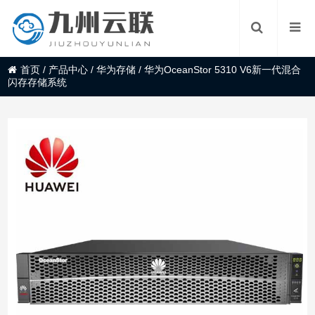
首页
/
产品中心
/
华为存储
/
华为OceanStor 5310 V6新一代混合
闪存存储系统