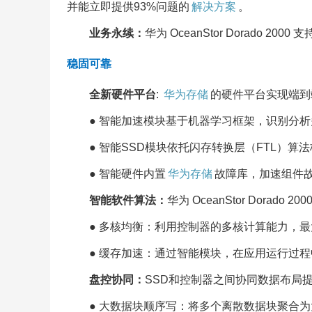
并能立即提供93%问题的
解决方案
。
业务永续：
华为 OceanStor Dorad
稳固可靠
全新硬件平台
:
华为存储
的硬件平台实现端到
●
智能加速模块基于机器学习框架，识别分析多
●
智能SSD模块依托闪存转换层（FTL）算
●
智能硬件内置
华为存储
故障库，加速组件故
智能软件算法：
华为 OceanStor Dora
●
多核均衡：利用控制器的多核计算能力，最
●
缓存加速：通过智能模块，在应用运行过程
盘控协同：
SSD和控制器之间协同数据布局
●
大数据块顺序写：将多个离散数据块聚合为