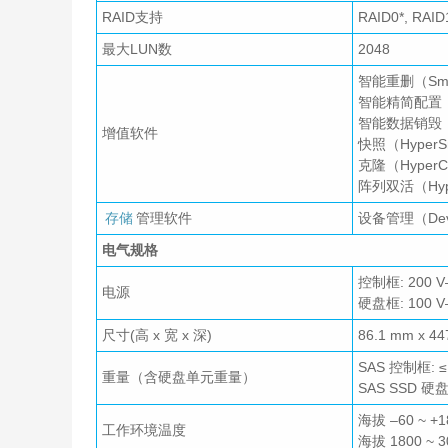
RAID支持
RAID0*, RAI
最大LUN数
2048
智能重删（Smar
智能精简配置（S
智能数据销毁（Sm
增值软件
快照（HyperSn
克隆（HyperCl
阵列双活（Hyp
存储
管理软件
设备管理（Dev
电气规格
控制框: 200 V–
电源
硬盘框: 100 V–
尺寸(高 x 宽 x 深)
86.1 mm x 4
SAS 控制框: ≤ 
重量（含硬盘单元重量）
SAS SSD 硬盘框
海拔 –60 ~ 
工作环境温度
海拔 1800 