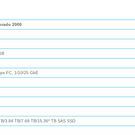
orado 2000
GB
bps FC, 1/10/25 GbE
TB/3.84 TB/7.68 TB/15.36* TB SAS SSD