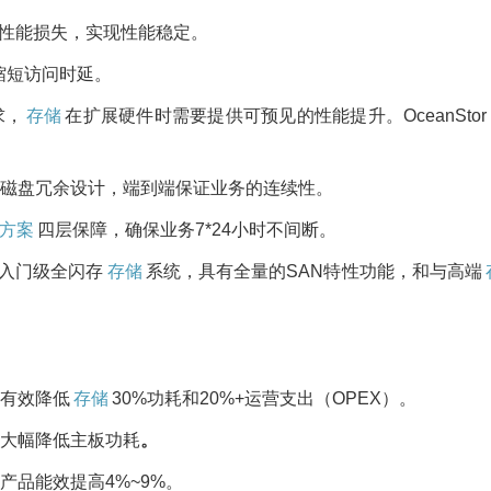
性能损失，实现性能稳定。
，缩短访问时延。
求，
存储
在扩展硬件时需要提供可预见的性能提升。OceanStor D
磁盘冗余设计，端到端保证业务的连续性。
方案
四层保障，确保业务7*24小时不间断。
00作为入门级全闪存
存储
系统，具有全量的SAN特性功能，和与高端
有效降低
存储
30%功耗和20%+运营支出（OPEX）。
板大幅降低主板功耗
。
产品能效提高4%~9%。