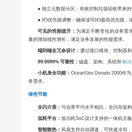
●
独立元数据分区：有效控制垃圾回收带来的
●
I/O优先级调整：确保读写I/O最高优先级
可见的性能提升：
为满足不断变化的业务需
量的增加线性增长，满足业务发展的性能需求。
端到端全冗余设计：
通过接口模块、控制器和
99.9999%
可靠性：
磁盘、架构、系统和
解决
小机身全功能：
OceanStor Dorado 20
务需求。
绿色节能
全闪介质：
与业界平均水平相比，全闪存架构
低耗平台：
低功耗SoC设计支持的一体机主
智能散热：
风扇支持自动调速，可快速冷却，