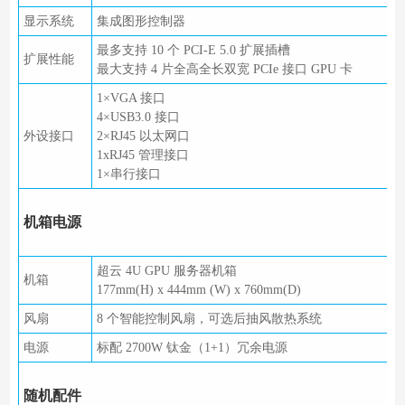
显示系统
集成图形控制器
最多支持 10 个 PCI-E 5.0 扩展插槽
扩展性能
最大支持 4 片全高全长双宽 PCIe 接口 GPU 卡
1×VGA 接口
4×USB3.0 接口
外设接口
2×RJ45 以太网口
1xRJ45 管理接口
1×串行接口
机箱电源
超云 4U GPU 服务器机箱
机箱
177mm(H) x 444mm (W) x 760mm(D)
风扇
8 个智能控制风扇，可选后抽风散热系统
电源
标配 2700W 钛金（1+1）冗余电源
随机配件