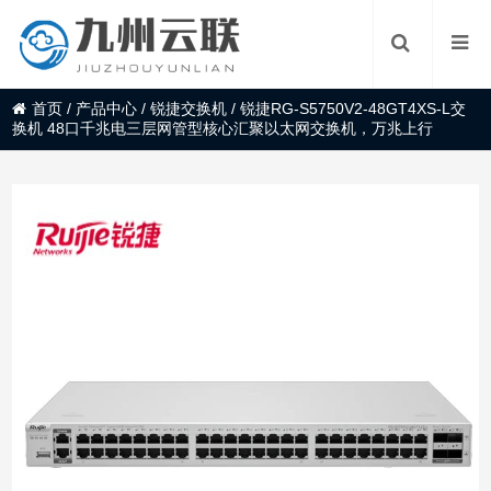
首页
/
产品中心
/
锐捷交换机
/
锐捷RG-S5750V2-48GT4XS-L交
换机 48口千兆电三层网管型核心汇聚以太网交换机，万兆上行