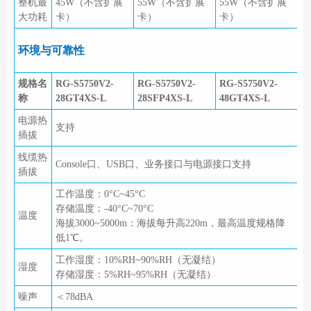
整机最
45W（不含扩展
55W（不含扩展
55W（不含扩展
大功耗
卡）
卡）
卡）
环境与可靠性
规格名
RG-S5750V2-
RG-S5750V2-
RG-S5750V2-
称
28GT4XS-L
28SFP4XS-L
48GT4XS-L
电源热
支持
插拔
线缆热
Console口、USB口、业务接口与电源接口支持
插拔
工作温度：0°C~45°C
存储温度：-40°C~70°C
温度
海拔3000~5000m：海拔每升高220m，最高温度规格降
低1℃。
工作湿度：10%RH~90%RH（无凝结）
湿度
存储湿度：5%RH~95%RH（无凝结）
噪声
＜78dBA