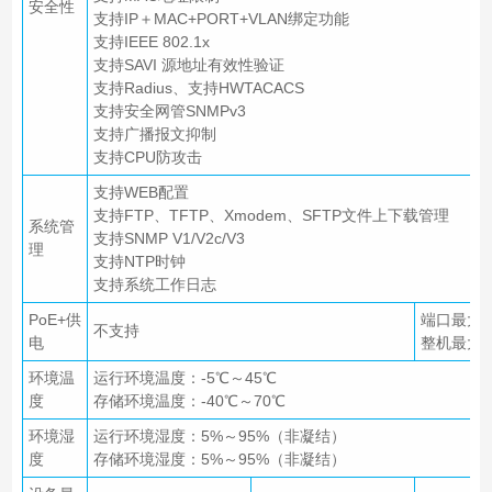
安全性
支持IP＋MAC+PORT+VLAN绑定功能
支持IEEE 802.1x
支持SAVI 源地址有效性验证
支持Radius、支持HWTACACS
支持安全网管SNMPv3
支持广播报文抑制
支持CPU防攻击
支持WEB配置
支持FTP、TFTP、Xmodem、SFTP文件上下载管理
系统管
支持SNMP V1/V2c/V3
理
支持NTP时钟
支持系统工作日志
PoE+供
端口最大输
不支持
电
整机最大输
环境温
运行环境温度：-5℃～45℃
度
存储环境温度：-40℃～70℃
环境湿
运行环境湿度：5%～95%（非凝结）
度
存储环境湿度：5%～95%（非凝结）