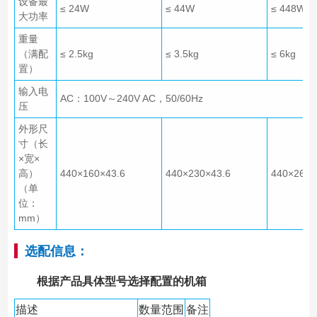
设备最
≤ 24W
≤ 44W
≤ 448W
大功率
重量
（满配
≤ 2.5kg
≤ 3.5kg
≤ 6kg
置）
输入电
AC：100V～240V AC，50/60Hz
压
外形尺
寸（长
×宽×
高）
440×160×43.6
440×230×43.6
440×260×
（单
位：
mm）
选配信息：
根据产品具体型号选择配置的机箱
描述
数量范围
备注