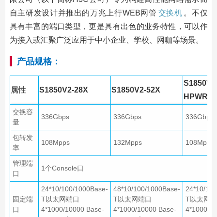
自主研发设计并推出的万兆上行WEB网管
交换机
。不仅
具有丰富的端口类型，更是具有出色的业务特性，可以作
为接入或汇聚广泛应用于中小企业、学校、网咖等场景。
产品规格：
S1850V2
属性
S1850V2-28X
S1850V2-52X
HPWR
交换容
336Gbps
336Gbps
336Gbps
量
包转发
108Mpps
132Mpps
108Mpps
率
管理端
1个Console口
口
24*10/100/1000Base-
48*10/100/1000Base-
24*10/10
固定端
T以太网端口
T以太网端口
T以太网
口
4*1000/10000 Base-
4*1000/10000 Base-
4*1000/10