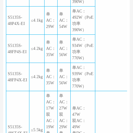
390W）
单AC：
单
单
S5135S-
492W（PoE
≤4.1kg
AC：
AC：
48P4X-EI
功率
29W
54W
390W）
单AC：
单
单
S5135S-
934W（PoE
≤4.2kg
AC：
AC：
48FP4S-EI
功率
35W
56W
770W）
单AC：
单
单
S5135S-
939W（PoE
≤4.2kg
AC：
AC：
48FP4X-EI
功率
35W
56W
770W）
单
单
AC：
AC：
17W
27W
单AC：
双
双
47W
AC：
AC：
双AC：
S5135S-
19W
29W
49W
≤5.5kg