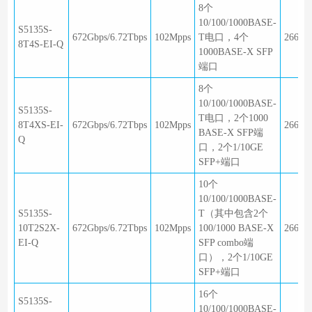
8个
10/100/1000BASE-
S5135S-
672Gbps/6.72Tbps
102Mpps
T电口，4个
266×1
8T4S-EI-Q
1000BASE-X SFP
端口
8个
10/100/1000BASE-
S5135S-
T电口，2个1000
8T4XS-EI-
672Gbps/6.72Tbps
102Mpps
266×1
BASE-X SFP端
Q
口，2个1/10GE
SFP+端口
10个
10/100/1000BASE-
S5135S-
T（其中包含2个
10T2S2X-
672Gbps/6.72Tbps
102Mpps
100/1000 BASE-X
266×1
EI-Q
SFP combo端
口），2个1/10GE
SFP+端口
16个
S5135S-
10/100/1000BASE-