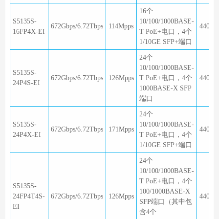
16个
S5135S-
10/100/1000BASE-
672Gbps/6.72Tbps
114Mpps
440×2
16FP4X-EI
T PoE+电口，4个
1/10GE SFP+端口
24个
10/100/1000BASE-
S5135S-
672Gbps/6.72Tbps
126Mpps
T PoE+电口，4个
440×2
24P4S-EI
1000BASE-X SFP
端口
24个
S5135S-
10/100/1000BASE-
672Gbps/6.72Tbps
171Mpps
440×2
24P4X-EI
T PoE+电口，4个
1/10GE SFP+端口
24个
10/100/1000BASE-
T PoE+电口，4个
S5135S-
100/1000BASE-X
24FP4T4S-
672Gbps/6.72Tbps
126Mpps
440×2
SFP端口（其中包
EI
含4个