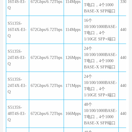
16T4S-EI-
672Gbps/6.72Tbps
114Mpps
330×2
T电口，4个1000
Q
BASE-X SFP端口
16个
S5135S-
10/100/1000BASE-
16T4X-EI-
672Gbps/6.72Tbps
114Mpps
440×1
T电口，4个
Q
1/10GE SFP+端口
24个
S5135S-
10/100/1000BASE-
24T4S-EI-
672Gbps/6.72Tbps
126Mpps
440×1
T电口，4个1000
Q
BASE-X SFP端口
24个
S5135S-
10/100/1000BASE-
24T4X-EI-
672Gbps/6.72Tbps
171Mpps
440×1
T电口，4个
Q
1/10GE SFP+端口
48个
S5135S-
10/100/1000BASE-
48T4S-EI-
672Gbps/6.72Tbps
166Mpps
440×2
T电口，4个1000
Q
BASE-X SFP端口