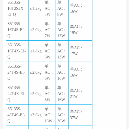
S5135S-
单
单
单AC：
10T2S2X-
≤1.2kg
AC：
AC：
16W
EI-Q
5W
8W
S5135S-
单
单
单AC：
16T4S-EI-
≤2.0kg
AC：
AC：
19W
Q
7W
13W
S5135S-
单
单
单AC：
16T4X-EI-
≤1.8kg
AC：
AC：
17W
Q
6W
13W
S5135S-
单
单
单AC：
24T4S-EI-
≤2.0kg
AC：
AC：
16W
Q
6W
16W
S5135S-
单
单
单AC：
24T4X-EI-
≤2.0kg
AC：
AC：
21W
Q
6W
16W
S5135S-
单
单
单AC：
48T4S-EI-
≤3.6kg
AC：
AC：
37W
Q
13W
30W