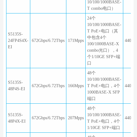
10/100/1000BASE-
T combo电口）
24个
10/100/1000BASE-
T PoE+电口（其
S5135S-
中包含4个
24FP4S4X-
672Gbps/6.72Tbps
171Mpps
440×2
100/1000BASE-X
EI
combo光口），4
个1/10GE SFP+端
口
48个
10/100/1000BASE-
S5135S-
672Gbps/6.72Tbps
166Mpps
T PoE+电口，4个
440×2
48P4S-EI
1000BASE-X SFP
端口
48个
S5135S-
10/100/1000BASE-
672Gbps/6.72Tbps
207Mpps
440×2
48P4X-EI
T PoE+电口，4个
1/10GE SFP+端口