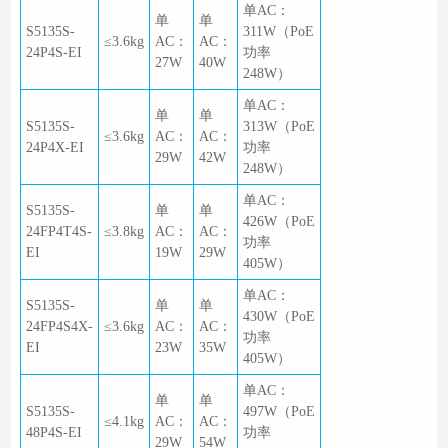
单AC：
单
单
S5135S-
311W（PoE
≤3.6kg
AC：
AC：
24P4S-EI
功率
27W
40W
248W）
单AC：
单
单
S5135S-
313W（PoE
≤3.6kg
AC：
AC：
24P4X-EI
功率
29W
42W
248W）
单AC：
S5135S-
单
单
426W（PoE
24FP4T4S-
≤3.8kg
AC：
AC：
功率
EI
19W
29W
405W）
单AC：
S5135S-
单
单
430W（PoE
24FP4S4X-
≤3.6kg
AC：
AC：
功率
EI
23W
35W
405W）
单AC：
单
单
S5135S-
497W（PoE
≤4.1kg
AC：
AC：
48P4S-EI
功率
29W
54W