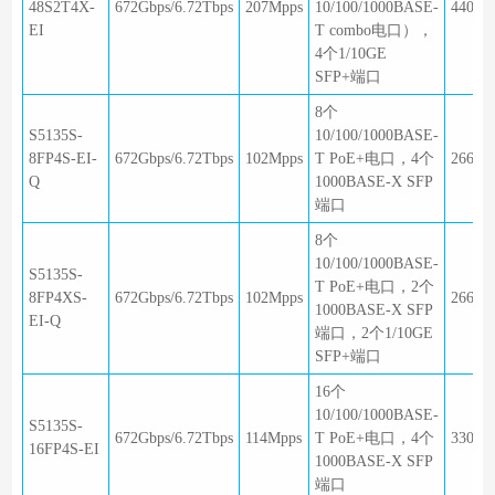
48S2T4X-
672Gbps/6.72Tbps
207Mpps
10/100/1000BASE-
440×3
EI
T combo电口），
4个1/10GE
SFP+端口
8个
S5135S-
10/100/1000BASE-
8FP4S-EI-
672Gbps/6.72Tbps
102Mpps
T PoE+电口，4个
266×1
Q
1000BASE-X SFP
端口
8个
10/100/1000BASE-
S5135S-
T PoE+电口，2个
8FP4XS-
672Gbps/6.72Tbps
102Mpps
266×1
1000BASE-X SFP
EI-Q
端口，2个1/10GE
SFP+端口
16个
10/100/1000BASE-
S5135S-
672Gbps/6.72Tbps
114Mpps
T PoE+电口，4个
330×2
16FP4S-EI
1000BASE-X SFP
端口