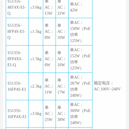
S5135S-
单
单
单AC：
48T4X-EI-
≤3.6kg
AC：
AC：
42W
Q
13W
31W
单AC：
S5135S-
单
单
150W（PoE
8FP4S-EI-
≤1.5kg
AC：
AC：
功率
Q
8W
10W
125W）
单AC：
S5135S-
单
单
152W（PoE
8FP4XS-
≤1.5kg
AC：
AC：
功率
EI-Q
8W
10W
125W）
单AC：
单
单
额定电压：
S5135S-
287W（PoE
≤2.3kg
AC：
AC：
AC:100V~240V
16FP4S-EI
功率
11W
17W
248W）
单AC：
单
单
S5135S-
309W（PoE
≤3.6kg
AC：
AC：
16FP4X-EI
功率
25W
38W
248W）