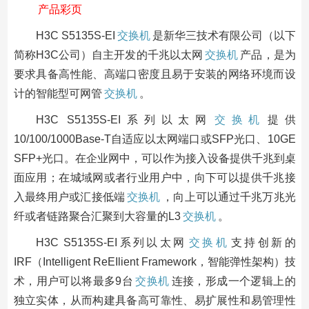
产品彩页
H3C S5135S-EI
交换机
是新华三技术有限公司（以下
简称H3C公司）自主开发的千兆以太网
交换机
产品，是为
要求具备高性能、高端口密度且易于安装的网络环境而设
计的智能型可网管
交换机
。
H3C S5135S-EI系列以太网
交换机
提供
10/100/1000Base-T自适应以太网端口或SFP光口、10GE
SFP+光口。在企业网中，可以作为接入设备提供千兆到桌
面应用；在城域网或者行业用户中，向下可以提供千兆接
入最终用户或汇接低端
交换机
，向上可以通过千兆万兆光
纤或者链路聚合汇聚到大容量的L3
交换机
。
H3C S5135S-EI系列以太网
交换机
支持创新的
IRF（Intelligent ReEIlient Framework，智能弹性架构）技
术，用户可以将最多9台
交换机
连接，形成一个逻辑上的
独立实体，从而构建具备高可靠性、易扩展性和易管理性