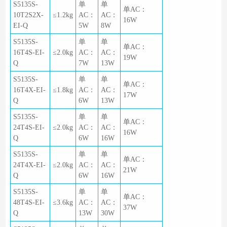
S5135S-
单
单
单AC：
10T2S2X-
≤1.2kg
AC：
AC：
16W
EI-Q
5W
8W
S5135S-
单
单
单AC：
16T4S-EI-
≤2.0kg
AC：
AC：
19W
Q
7W
13W
S5135S-
单
单
单AC：
16T4X-EI-
≤1.8kg
AC：
AC：
17W
Q
6W
13W
S5135S-
单
单
单AC：
24T4S-EI-
≤2.0kg
AC：
AC：
16W
Q
6W
16W
S5135S-
单
单
单AC：
24T4X-EI-
≤2.0kg
AC：
AC：
21W
Q
6W
16W
S5135S-
单
单
单AC：
48T4S-EI-
≤3.6kg
AC：
AC：
37W
Q
13W
30W