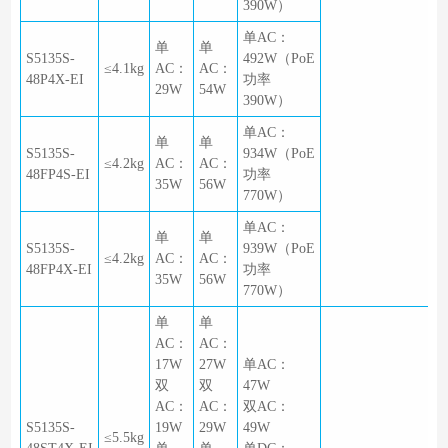
390W）
单AC：
单
单
S5135S-
492W（PoE
≤4.1kg
AC：
AC：
48P4X-EI
功率
29W
54W
390W）
单AC：
单
单
S5135S-
934W（PoE
≤4.2kg
AC：
AC：
48FP4S-EI
功率
35W
56W
770W）
单AC：
单
单
S5135S-
939W（PoE
≤4.2kg
AC：
AC：
48FP4X-EI
功率
35W
56W
770W）
单
单
AC：
AC：
17W
27W
单AC：
双
双
47W
AC：
AC：
双AC：
S5135S-
19W
29W
49W
≤5.5kg