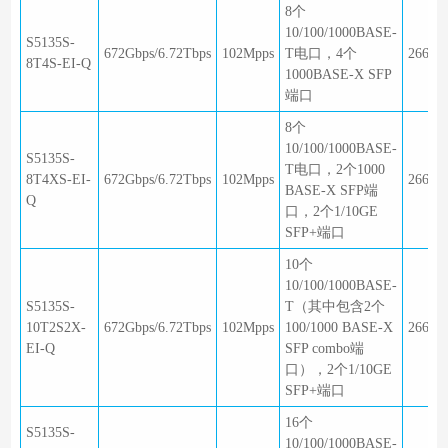
8个
10/100/1000BASE-
S5135S-
672Gbps/6.72Tbps
102Mpps
T电口，4个
266×1
8T4S-EI-Q
1000BASE-X SFP
端口
8个
10/100/1000BASE-
S5135S-
T电口，2个1000
8T4XS-EI-
672Gbps/6.72Tbps
102Mpps
266×1
BASE-X SFP端
Q
口，2个1/10GE
SFP+端口
10个
10/100/1000BASE-
S5135S-
T（其中包含2个
10T2S2X-
672Gbps/6.72Tbps
102Mpps
100/1000 BASE-X
266×1
EI-Q
SFP combo端
口），2个1/10GE
SFP+端口
16个
S5135S-
10/100/1000BASE-