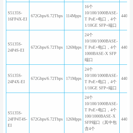
16个
S5135S-
10/100/1000BASE-
672Gbps/6.72Tbps
114Mpps
440×2
16FP4X-EI
T PoE+电口，4个
1/10GE SFP+端口
24个
10/100/1000BASE-
S5135S-
672Gbps/6.72Tbps
126Mpps
T PoE+电口，4个
440×2
24P4S-EI
1000BASE-X SFP
端口
24个
S5135S-
10/100/1000BASE-
672Gbps/6.72Tbps
171Mpps
440×2
24P4X-EI
T PoE+电口，4个
1/10GE SFP+端口
24个
10/100/1000BASE-
T PoE+电口，4个
S5135S-
100/1000BASE-X
24FP4T4S-
672Gbps/6.72Tbps
126Mpps
440×2
SFP端口（其中包
EI
含4个