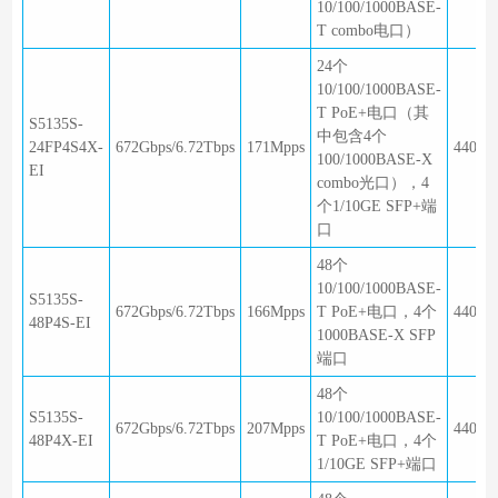
10/100/1000BASE-
T combo电口）
24个
10/100/1000BASE-
T PoE+电口（其
S5135S-
中包含4个
24FP4S4X-
672Gbps/6.72Tbps
171Mpps
440×2
100/1000BASE-X
EI
combo光口），4
个1/10GE SFP+端
口
48个
10/100/1000BASE-
S5135S-
672Gbps/6.72Tbps
166Mpps
T PoE+电口，4个
440×2
48P4S-EI
1000BASE-X SFP
端口
48个
S5135S-
10/100/1000BASE-
672Gbps/6.72Tbps
207Mpps
440×2
48P4X-EI
T PoE+电口，4个
1/10GE SFP+端口