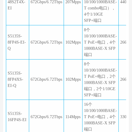
48S2T4X-
672Gbps/6.72Tbps
207Mpps
10/100/1000BASE-
440×3
EI
T combo电口），
4个1/10GE
SFP+端口
8个
S5135S-
10/100/1000BASE-
8FP4S-EI-
672Gbps/6.72Tbps
102Mpps
T PoE+电口，4个
266×1
Q
1000BASE-X SFP
端口
8个
10/100/1000BASE-
S5135S-
T PoE+电口，2个
8FP4XS-
672Gbps/6.72Tbps
102Mpps
266×1
1000BASE-X SFP
EI-Q
端口，2个1/10GE
SFP+端口
16个
10/100/1000BASE-
S5135S-
672Gbps/6.72Tbps
114Mpps
T PoE+电口，4个
330×2
16FP4S-EI
1000BASE-X SFP
端口