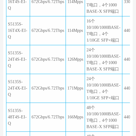
16T4S-EI-
672Gbps/6.72Tbps
114Mpps
330×2
T电口，4个1000
Q
BASE-X SFP端口
16个
S5135S-
10/100/1000BASE-
16T4X-EI-
672Gbps/6.72Tbps
114Mpps
440×1
T电口，4个
Q
1/10GE SFP+端口
24个
S5135S-
10/100/1000BASE-
24T4S-EI-
672Gbps/6.72Tbps
126Mpps
440×1
T电口，4个1000
Q
BASE-X SFP端口
24个
S5135S-
10/100/1000BASE-
24T4X-EI-
672Gbps/6.72Tbps
171Mpps
440×1
T电口，4个
Q
1/10GE SFP+端口
48个
S5135S-
10/100/1000BASE-
48T4S-EI-
672Gbps/6.72Tbps
166Mpps
440×2
T电口，4个1000
Q
BASE-X SFP端口