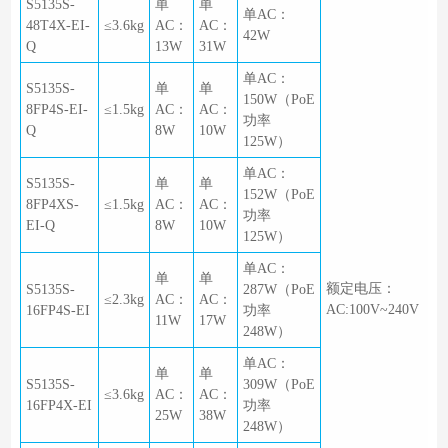
S5135S-
单
单
单AC：
48T4X-EI-
≤3.6kg
AC：
AC：
42W
Q
13W
31W
单AC：
S5135S-
单
单
150W（PoE
8FP4S-EI-
≤1.5kg
AC：
AC：
功率
Q
8W
10W
125W）
单AC：
S5135S-
单
单
152W（PoE
8FP4XS-
≤1.5kg
AC：
AC：
功率
EI-Q
8W
10W
125W）
单AC：
单
单
额定电压：
S5135S-
287W（PoE
≤2.3kg
AC：
AC：
AC:100V~240V
16FP4S-EI
功率
11W
17W
248W）
单AC：
单
单
S5135S-
309W（PoE
≤3.6kg
AC：
AC：
16FP4X-EI
功率
25W
38W
248W）