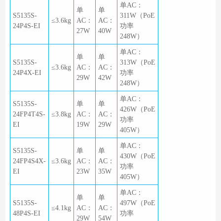
单AC：
单
单
S5135S-
311W（PoE
≤3.6kg
AC：
AC：
24P4S-EI
功率
27W
40W
248W）
单AC：
单
单
S5135S-
313W（PoE
≤3.6kg
AC：
AC：
24P4X-EI
功率
29W
42W
248W）
单AC：
S5135S-
单
单
426W（PoE
24FP4T4S-
≤3.8kg
AC：
AC：
功率
EI
19W
29W
405W）
单AC：
S5135S-
单
单
430W（PoE
24FP4S4X-
≤3.6kg
AC：
AC：
功率
EI
23W
35W
405W）
单AC：
单
单
S5135S-
497W（PoE
≤4.1kg
AC：
AC：
48P4S-EI
功率
29W
54W