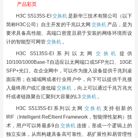
产品彩页
H3C S5135S-EI
交换机
是新华三技术有限公司（以下
简称H3C公司）自主开发的千兆以太网
交换机
产品，是为
要求具备高性能、高端口密度且易于安装的网络环境而设
计的智能型可网管
交换机
。
H3C S5135S-EI系列以太网
交换机
提供
10/100/1000Base-T自适应以太网端口或SFP光口、10GE
SFP+光口。在企业网中，可以作为接入设备提供千兆到桌
面应用；在城域网或者行业用户中，向下可以提供千兆接
入最终用户或汇接低端
交换机
，向上可以通过千兆万兆光
纤或者链路聚合汇聚到大容量的L3
交换机
。
H3C S5135S-EI系列以太网
交换机
支持创新的
IRF（Intelligent ReEIlient Framework，智能弹性架构）技
术，用户可以将最多9台
交换机
连接，形成一个逻辑上的
独立实体，从而构建具备高可靠性、易扩展性和易管理性