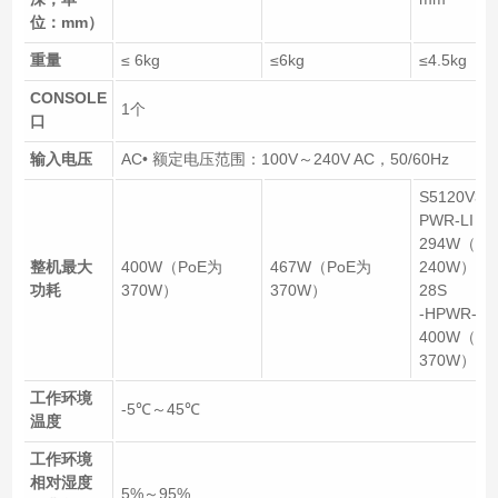
位：mm）
重量
≤ 6kg
≤6kg
≤4.5kg
CONSOLE
1个
口
输入电压
AC• 额定电压范围：100V～240V AC，50/60Hz
S5120V3-2
PWR-LI：
294W（po
整机最大
400W（PoE为
467W（PoE为
240W）S51
功耗
370W）
370W）
28S
-HPWR-LI
400W（po
370W）
工作环境
-5℃～45℃
温度
工作环境
相对湿度
5%～95%