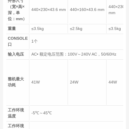
外形尺寸
（宽×高×
440×230×4
440×230×43.6 mm
440×160×43.6 mm
深，单
mm
位：mm）
重量
≤3.5kg
≤2.5kg
≤3.5kg
CONSOLE
1个
口
输入电压
AC• 额定电压范围：100V～240V AC，50/60Hz
整机最大
41W
24W
44W
功耗
工作环境
-5℃～45℃
温度
工作环境